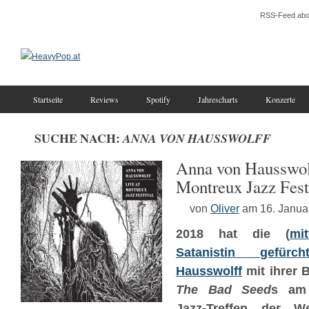
RSS-Feed abo
Startseite
Reviews
Spotify
Jahrescharts
Konzerte
SUCHE NACH:
ANNA VON HAUSSWOLFF
Anna von Hausswolf
Montreux Jazz Fest
von
Oliver
am 16. Janua
2018 hat die (
mi
Satanistin gefürcht
Hausswolff
mit ihrer 
The Bad Seed
s am 
Jazz-Treffen der W