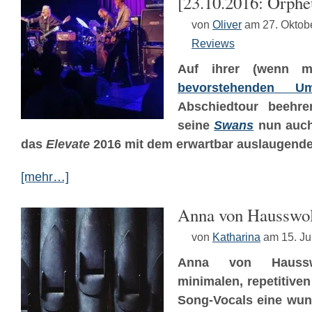
[23.10.2016: Orph
von
Oliver
am 27. Oktob
Reviews
Auf ihrer (wenn m
bevorstehenden Um
Abschiedtour beehr
seine
Swans
nun auch
das
Elevate
2016 mit dem erwartbar auslaugenden
[mehr…]
Anna von Hausswol
von
Katharina
am 15. Ju
Anna von Haussw
minimalen, repetitiven
Song-Vocals eine wun