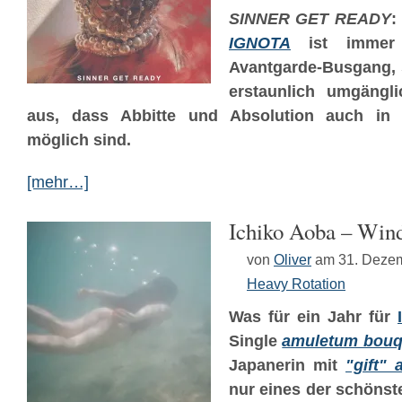
SINNER GET READY
:
IGNOTA
ist immer 
Avantgarde-Busgang, 
erstaunlich umgängli
aus, dass Abbitte und Absolution auch in 
möglich sind.
[mehr…]
Ichiko Aoba – Win
von
Oliver
am 31. Deze
Heavy Rotation
Was für ein Jahr für
Single
amuletum bouq
Japanerin mit
"gift" 
nur eines der schönst