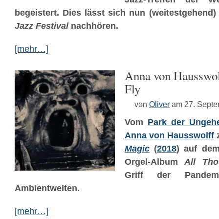
begeistert. Dies lässt sich nun (weitestgehend)
Jazz Festival
nachhören.
[mehr…]
Anna von Hausswol
Fly
von
Oliver
am 27. Sept
Vom
Park der Ungeh
Anna von Hausswolff
z
Magic
(
2018
) auf dem
Orgel-Album
All Tho
Griff der Pandem
Ambientwelten.
[mehr…]