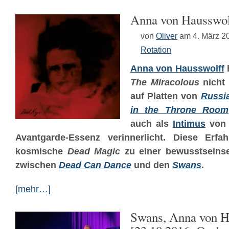
Anna von Hausswol
von
Oliver
am 4. März 2
Rotation
Anna von Hausswolff
h
The Miracolous
nicht 
auf Platten von
Russia
in the Throne Room
auch als
Intimus
vo
Avantgarde-Essenz verinnerlicht. Diese Erf
kosmische
Dead Magic
zu einer bewusstseins
zwischen
Dead Can Dance
und den
Swans
.
[mehr…]
Swans, Anna von H