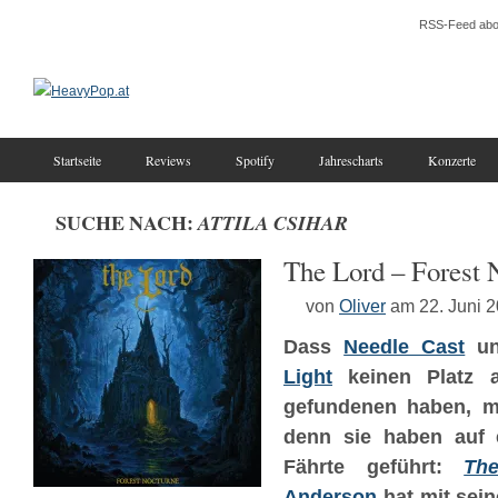
RSS-Feed abo
Startseite
Reviews
Spotify
Jahrescharts
Konzerte
SUCHE NACH:
ATTILA CSIHAR
The Lord – Forest 
von
Oliver
am 22. Juni 
Dass
Needle Cast
u
Light
keinen Platz 
gefundenen haben, m
denn sie haben auf e
Fährte geführt:
Th
Anderson
hat mit sei