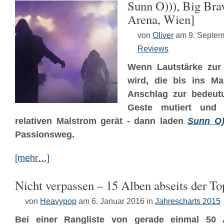
Sunn O))), Big Bra
Arena, Wien]
von
Oliver
am 9. Septem
Reviews
Wenn Lautstärke zur
wird, die bis ins Mar
Anschlag zur bedeut
Geste mutiert und 
relativen Malstrom gerät - dann laden
Sunn O)
Passionsweg.
[mehr…]
Nicht verpassen – 15 Alben abseits der To
von
Heavypop
am 6. Januar 2016
in
Jahrescharts 2015
Bei einer Rangliste von gerade einmal 50 Al