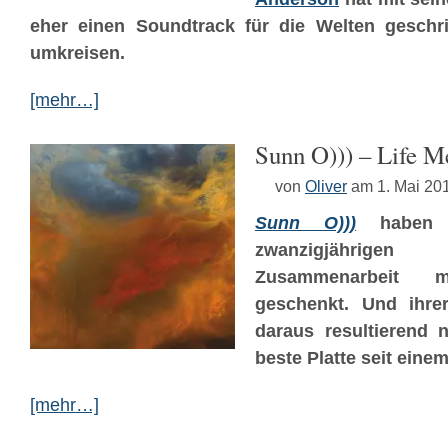
eher einen Soundtrack für die Welten geschr
umkreisen.
[mehr…]
Sunn O))) – Life M
von
Oliver
am 1. Mai 20
Sunn O)))
haben s
zwanzigjährige
Zusammenarbeit
geschenkt. Und ihrer
daraus resultierend
beste Platte seit eine
[mehr…]