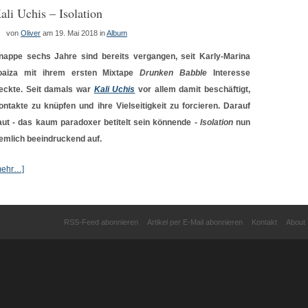
ali Uchis – Isolation
von
Oliver
am 19. Mai 2018
in
Album
nappe sechs Jahre sind bereits vergangen, seit Karly-Marina
oaiza mit ihrem ersten Mixtape
Drunken Babble
Interesse
eckte. Seit damals war
Kali Uchis
vor allem damit beschäftigt,
ontakte zu knüpfen und ihre Vielseitigkeit zu forcieren. Darauf
aut - das kaum paradoxer betitelt sein könnende -
Isolation
nun
iemlich beeindruckend auf.
mehr…]
RSS-Feed abonnieren
Artikel per E-Mail abonnieren
Kontakt
About