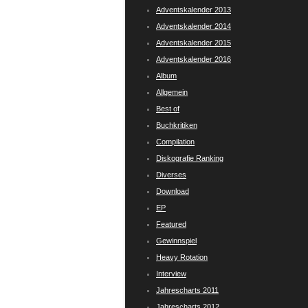
Adventskalender 2013
Adventskalender 2014
Adventskalender 2015
Adventskalender 2016
Album
Allgemein
Best of
Buchkritiken
Compilation
Diskografie Ranking
Diverses
Download
EP
Featured
Gewinnspiel
Heavy Rotation
Interview
Jahrescharts 2011
Jahrescharts 2012