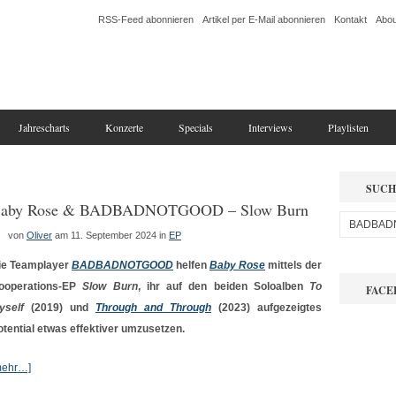
RSS-Feed abonnieren
Artikel per E-Mail abonnieren
Kontakt
Abou
Jahrescharts
Konzerte
Specials
Interviews
Playlisten
SUCH
aby Rose & BADBADNOTGOOD – Slow Burn
von
Oliver
am 11. September 2024
in
EP
ie Teamplayer
BADBADNOTGOOD
helfen
Baby Rose
mittels der
ooperations-EP
Slow Burn
, ihr auf den beiden Soloalben
To
FACE
yself
(2019) und
Through and Through
(2023) aufgezeigtes
otential etwas effektiver umzusetzen.
mehr…]