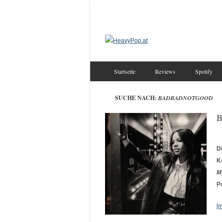
Startseite
Reviews
Spotify
SUCHE NACH:
BADBADNOTGOOD
B
D
K
M
P
[