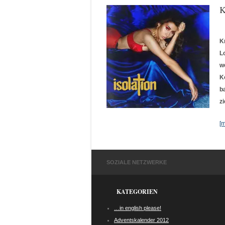
K
K
L
w
K
b
z
[
SOZIALE NETZWERKE
KATEGORIEN
…in english please!
Adventskalender 2012