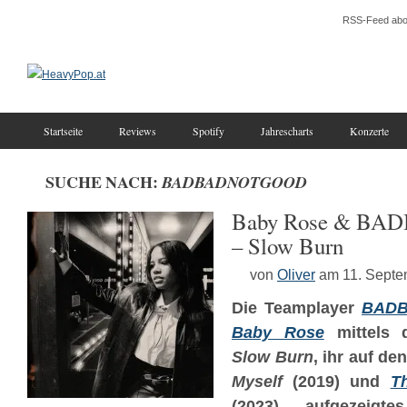
RSS-Feed abo
Startseite
Reviews
Spotify
Jahrescharts
Konzerte
SUCHE NACH:
BADBADNOTGOOD
Baby Rose & B
– Slow Burn
von
Oliver
am 11. Septe
Die Teamplayer
BAD
Baby Rose
mittels d
Slow Burn
, ihr auf d
Myself
(2019) und
T
(2023) aufgezeigte