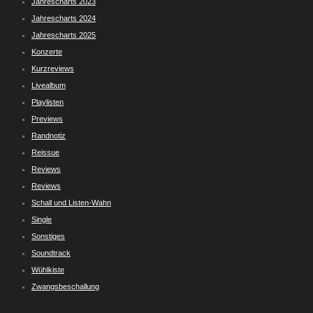
Jahrescharts 2023
Jahrescharts 2024
Jahrescharts 2025
Konzerte
Kurzreviews
Livealbum
Playlisten
Previews
Randnotiz
Reissue
Reviews
Reviews
Schall und Listen-Wahn
Single
Sonstiges
Soundtrack
Wühlkiste
Zwangsbeschallung