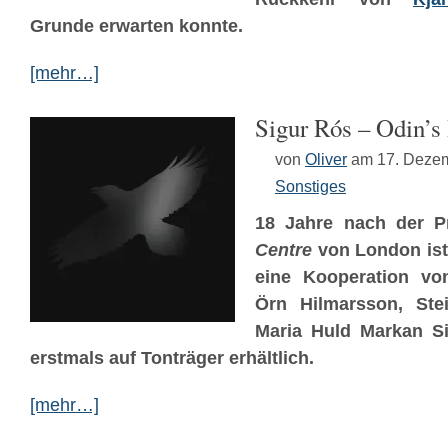
Grunde erwarten konnte.
[mehr…]
Sigur Rós – Odin’
von
Oliver
am 17. Deze
Sonstiges
18 Jahre nach der 
Centre
von London is
eine Kooperation v
Örn Hilmarsson, Ste
Maria Huld Markan Si
erstmals auf Tonträger erhältlich.
[mehr…]