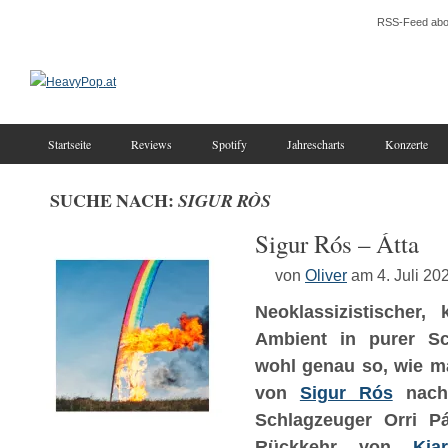
RSS-Feed abo
Startseite
Reviews
Spotify
Jahrescharts
Konzerte
SUCHE NACH:
SIGUR RÒS
Sigur Rós – Átta
von
Oliver
am 4. Juli 20
Neoklassizistischer,
Ambient in purer S
wohl genau so, wie m
von
Sigur Rós
nach
Schlagzeuger Orri P
Rückkehr von
Kja