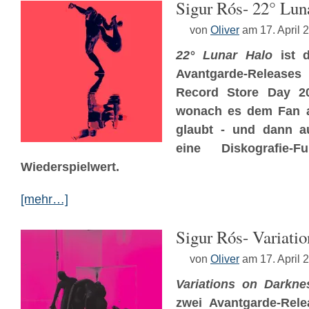
Sigur Rós- 22° Lun
von
Oliver
am 17. April 
22° Lunar Halo
ist d
Avantgarde-Release
Record Store Day 201
wonach es dem Fan a
glaubt - und dann au
eine Diskografie-
Wiederspielwert.
[mehr…]
Sigur Rós- Variati
von
Oliver
am 17. April 
Variations on Darkne
zwei Avantgarde-Rel