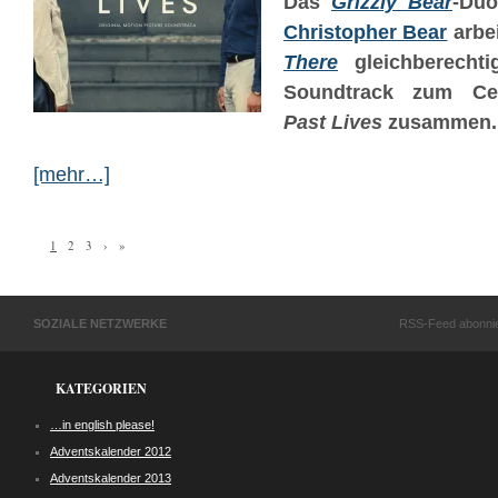
Das
Grizzly Bear
-Du
Christopher Bear
arbe
There
gleichberechti
Soundtrack zum Cel
Past Lives
zusammen.
[mehr…]
1
2
3
›
»
SOZIALE NETZWERKE
RSS-Feed abonni
KATEGORIEN
…in english please!
Adventskalender 2012
Adventskalender 2013