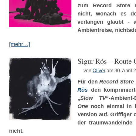
zum Record Store Da
nicht, wonach es d
verlangen glaubt - a
Ambientreise, nichtsde
[mehr…]
Sigur Rós – Route
von
Oliver
am 30. April 
Für den
Record Store
Ròs
den komprimiert
„
Slow TV
“-Ambient
One
noch einmal in li
Version auf. Griffiger 
der traumwandelnde T
nicht.