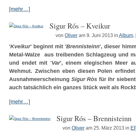
[mehr…]
Sigur Rós – Kveikur
von
Oliver
am 9. Juni 2013
in
Album
,
'
Kveikur
' beginnt mit '
Brennisteinn
', dieser him
Metal-Walze aus treibenden Schlagzeug und m
und endet mit '
Var
', einem elegischen Meer a
Wehmut. Zwischen eben diesen Polen erfindet 
Ausnahmeerscheinung
Sigur Ròs
für ihr sieben
auch tatsächlich ein ganzes Stück weit als Rock
[mehr…]
Sigur Rós – Brennisteinn
von
Oliver
am 25. März 2013
in
E