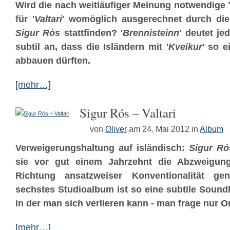
Wird die nach weitläufiger Meinung notwendig
für '
Valtari
' womöglich ausgerechnet durch die
Sigur Ròs
stattfinden? '
Brennisteinn
' deutet je
subtil an, dass die Isländern mit '
Kveikur
' so 
abbauen dürften.
[mehr…]
Sigur Rós – Valtari
von
Oliver
am 24. Mai 2012
in
Album
Verweigerungshaltung auf isländisch:
Sigur Ró
sie vor gut einem Jahrzehnt die Abzweigu
Richtung ansatzweiser Konventionalität g
sechstes Studioalbum ist so eine subtile Soun
in der man sich verlieren kann - man frage nur
Or
[mehr…]