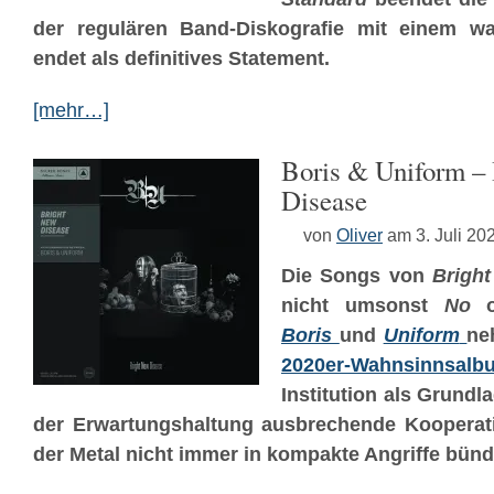
der regulären Band-Diskografie mit einem wa
endet als definitives Statement.
[mehr…]
Boris & Uniform –
Disease
von
Oliver
am 3. Juli 20
Die Songs von
Brigh
nicht umsonst
No
o
Boris
und
Uniform
ne
2020er-Wahnsinnsalb
Institution als Grundla
der Erwartungshaltung ausbrechende Kooperati
der Metal nicht immer in kompakte Angriffe bünd