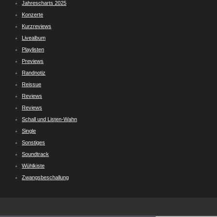
Jahrescharts 2025
Konzerte
Kurzreviews
Livealbum
Playlisten
Previews
Randnotiz
Reissue
Reviews
Reviews
Schall und Listen-Wahn
Single
Sonstiges
Soundtrack
Wühlkiste
Zwangsbeschallung