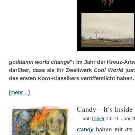
goddamn world change
": Im Jahr der Kreuz-Ar
darüber, dass sie ihr Zweitwerk
Cool World
jus
des ersten
Korn
-Klassikers veröffentlicht haben.
[mehr…]
Candy – It​’​s Insid
von
Oliver
am 11. Juni 
Candy
haben mit
It'