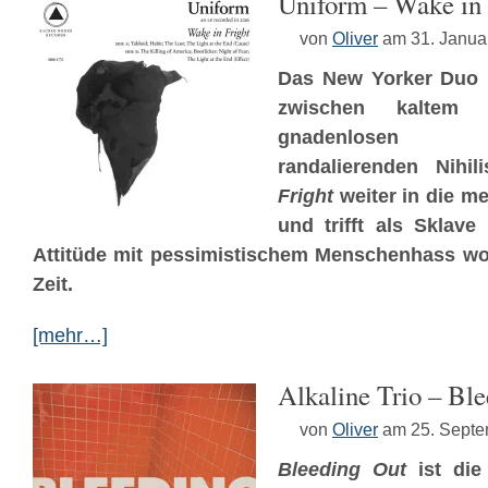
Uniform – Wake in 
von
Oliver
am 31. Janua
Das New Yorker Duo
zwischen kaltem I
gnadenlosen Har
randalierenden Nih
Fright
weiter in die me
und trifft als Sklave
Attitüde mit pessimistischem Menschenhass woh
Zeit.
[mehr…]
Alkaline Trio – Bl
von
Oliver
am 25. Sept
Bleeding Out
ist di