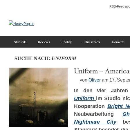
RSS-Feed abo
Startseite
Reviews
Spotify
Jahrescharts
Konzerte
SUCHE NACH:
UNIFORM
Uniform – America
von
Oliver
am 17. Sept
In den vier Jahre
Uniform
im Studio ni
Kooperation
Bright N
Neubearbeitung
Gh
Nightmare City
bes
Standard
beendet die 