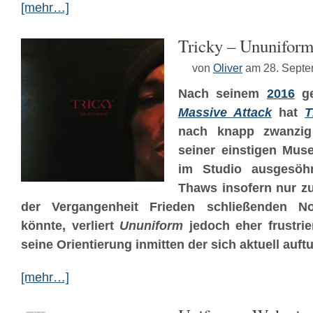
[mehr…]
Tricky – Ununifor
von
Oliver
am 28. Sept
Nach seinem
2016
ge
Massive Attack
hat
T
nach knapp zwanzig
seiner einstigen Muse
im Studio ausgesöh
Thaws insofern nur zu
der Vergangenheit Frieden schließenden No
könnte, verliert
Ununiform
jedoch eher frustri
seine Orientierung inmitten der sich aktuell auf
[mehr…]