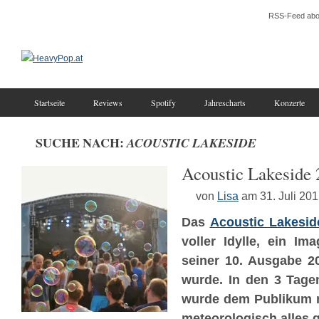
RSS-Feed abo
Startseite
Reviews
Spotify
Jahrescharts
Konzerte
SUCHE NACH:
ACOUSTIC LAKESIDE
Acoustic Lakeside
von
Lisa
am 31. Juli 20
Das
Acoustic Lakesid
voller Idylle, ein I
seiner 10. Ausgabe 2
wurde. In den 3 Tag
wurde dem Publikum m
meteorologisch alles 