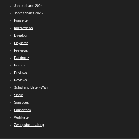
Jahrescharts 2024
Jahrescharts 2025
Konzerte
Kurzreviews
Livealbum
Playlisten
Previews
Randnotiz
Reissue
Reviews
Reviews
Schall und Listen-Wahn
Single
Sonstiges
Soundtrack
Wühlkiste
Zwangsbeschallung