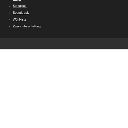
Sonstiges
Soundtrack
Wühlkiste
Zwangsbeschallung