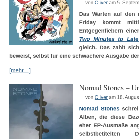
von
Oliver
am 5. Septem
Das Warten auf den
Friday kommt mitt
Entgegenfiebern eine
Two Minutes to Late
gleich. Das zahlt sic
beweist, selbst für eine schwächere Ausgabe d
[mehr…]
Nomad Stones – Un
von
Oliver
am 18. Augus
Nomad Stones
schrei
Alben, die diese Be
eher EP-Ausmaße an
selbstbetitelten D