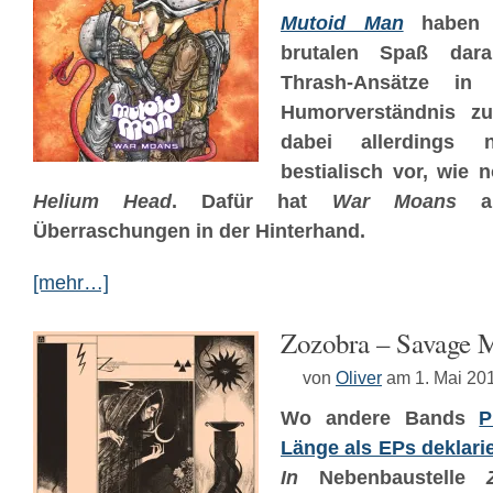
Mutoid Man
haben 
brutalen Spaß dara
Thrash-Ansätze in
Humorverständnis zu
dabei allerdings 
bestialisch vor, wie
Helium Head
. Dafür hat
War Moans
al
Überraschungen in der Hinterhand.
[mehr…]
Zozobra – Savage 
von
Oliver
am 1. Mai 20
Wo andere Bands
P
Länge als EPs deklari
In
Nebenbaustelle