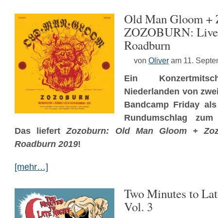
Old Man Gloom + 
ZOZOBURN: Live a
Roadburn
von
Oliver
am 11. Septe
Ein Konzertmit
Niederlanden von zwe
Bandcamp Friday als 
Rundumschlag zum
Das liefert
Zozoburn: Old Man Gloom + Zozo
Roadburn 2019
!
[mehr…]
Two Minutes to Lat
Vol. 3