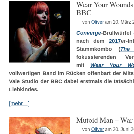
Wear Your Wounds –
BBC
von
Oliver
am 10. März 
Converge
-Brüllwürfel
nach dem
2017
er-I
Stammkombo (
The
fokussierenden Verö
mit
Wear Your W
vollwertigen Band im Rücken offenbart der Mit
Vale Studio der BBC dabei erstmals die tatsächl
Liebkindes.
[mehr…]
Mutoid Man – War
von
Oliver
am 20. Juni 