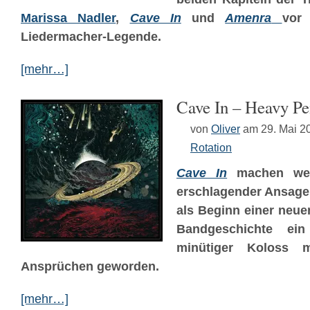
Marissa Nadler
,
Cave In
und
Amenra
vor 
Liedermacher-Legende.
[mehr…]
Cave In – Heavy P
von
Oliver
am 29. Mai 2
Rotation
Cave In
machen wei
erschlagender Ansag
als Beginn einer neue
Bandgeschichte ein
minütiger Koloss
Ansprüchen geworden.
[mehr…]