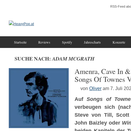
RSS-Feed abo
Startseite
Reviews
Spotify
Jahrescharts
Konzerte
SUCHE NACH:
ADAM MCGRATH
Amenra, Cave In &
Songs Of Townes Va
von
Oliver
am 7. Juli 20
Auf
Songs of Townes
verbeugen sich (nach
Steve von Till, Scott
John Baizley oder
Wi
beiden Kapiteln der T