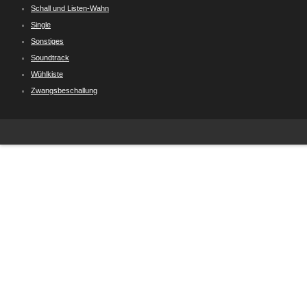
Schall und Listen-Wahn
Single
Sonstiges
Soundtrack
Wühlkiste
Zwangsbeschallung