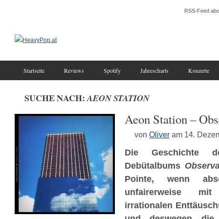
RSS-Feed abo
Startseite
Reviews
Spotify
Jahrescharts
Konzerte
SUCHE NACH:
AEON STATION
Aeon Station – Obs
von
Oliver
am 14. Deze
Die Geschichte
Debütalbums
Observa
Pointe, wenn absol
unfairerweise mit
irrationalen Enttäusch
und deswegen die 