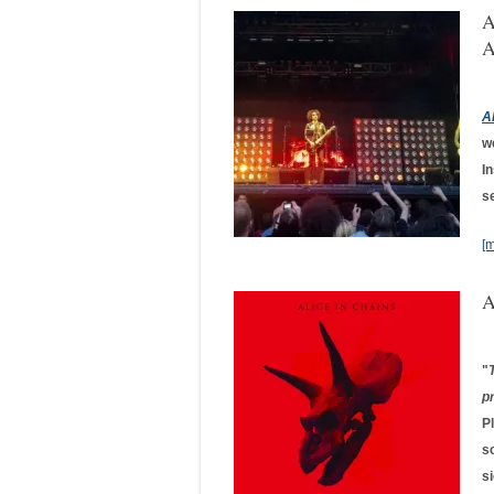
A
A
A
w
I
s
[
A
"
p
P
s
s