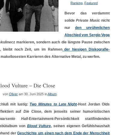
Ranking
,
Featured
Bevor das verdammt
solide
Private Music
nicht
nur
den unrühmlichen
Abschied von Sergio Vega
kulinecz markieren, sondern auch die längste Pause zwischen
, bleibt noch Zeit, um im Rahmen
der hiesigen Diskografie-
r makellosesten Karrieren des Alternative Metal, zu werfen.
lood Vulture – Die Close
von
Oliver
am 30. Juni 2025
in
Album
chluß mit lustig:
Two Minutes to Late Night
-Host Jordan Olds
eflektiert auf
Die Close
, dem jenseits seiner humoristischen
warsenio Hall
-Entertainment-
Persönlichkeit stattfindenden
ebütalbum von
Blood Vulture
, seinen eigenen Gefühlshaushalt
nhand der
Geschichte um einen nach dem Ende der Menschheit