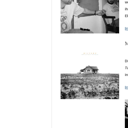
w
i
E
[
M
D
T
i
[