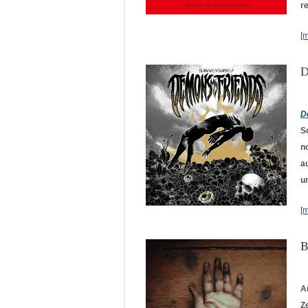
re
[
D
D
S
n
a
u
[
B
A
Z