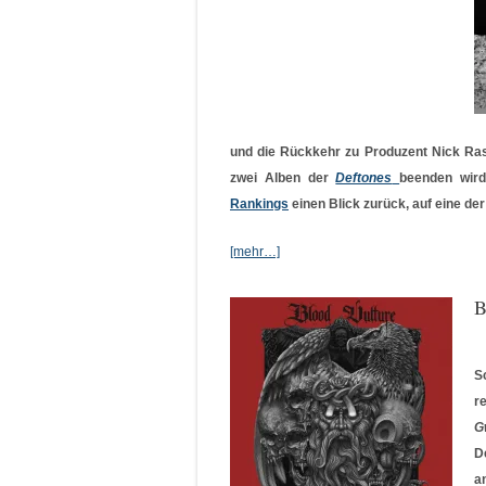
und die Rückkehr zu Produzent Nick Ras
zwei Alben der
Deftones
beenden wird
Rankings
einen Blick zurück, auf eine de
[mehr…]
B
S
r
G
D
a