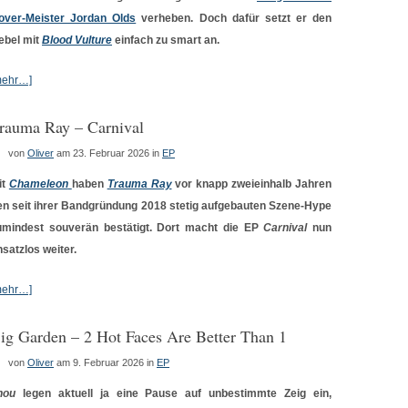
over-Meister Jordan Olds
verheben. Doch dafür setzt er den
ebel mit
Blood Vulture
einfach zu smart an.
mehr…]
rauma Ray – Carnival
von
Oliver
am 23. Februar 2026
in
EP
it
Chameleon
haben
Trauma Ray
vor knapp zweieinhalb Jahren
en seit ihrer Bandgründung 2018 stetig aufgebauten Szene-Hype
umindest souverän bestätigt. Dort macht die EP
Carnival
nun
nsatzlos weiter.
mehr…]
ig Garden – 2 Hot Faces Are Better Than 1
von
Oliver
am 9. Februar 2026
in
EP
hou
legen aktuell ja eine Pause auf unbestimmte Zeig ein,