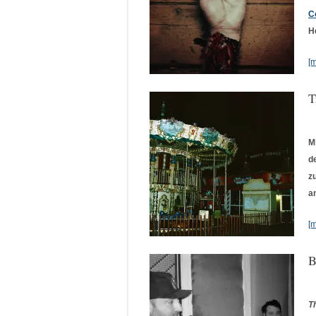
C
H
[
T
M
d
z
a
[
B
T