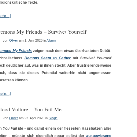
ligionskritische Texte.
mehr…]
emons My Friends – Survive/ Yourself
von
Oliver
am 1. Juni 2026
in
Album
emons My Friends
zeigen nach dem etwas überhasteten Debüt-
chnellschuss
Demons Seem to Gather
mit
Survive/ Yourself
och deutlicher auf, was in ihnen steckt. Aber frustrierenderweise
uch, dass sie dieses Potential weiterhin nicht angemessen
msetzen können.
mehr…]
lood Vulture – You Fail Me
von
Oliver
am 23. April 2026
in
Single
n
You Fail Me
- und damit einem der fiesesten Hassbatzen aller
eiten - müsste sich eigentlich sogar selbst der
ausgewiesene