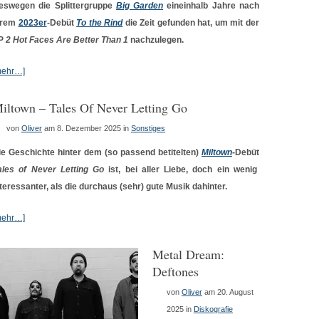
eswegen die Splittergruppe
Big Garden
eineinhalb Jahre nach
hrem
2023er
-Debüt
To the Rind
die Zeit gefunden hat, um mit der
P
2 Hot Faces Are Better Than 1
nachzulegen.
mehr…]
iltown – Tales Of Never Letting Go
von
Oliver
am 8. Dezember 2025
in
Sonstiges
ie Geschichte hinter dem (so passend betitelten)
Miltown
-Debüt
ales of Never Letting Go
ist, bei aller Liebe, doch ein wenig
nteressanter, als die durchaus (sehr) gute Musik dahinter.
mehr…]
Metal Dream:
Deftones
von
Oliver
am 20. August
2025
in
Diskografie