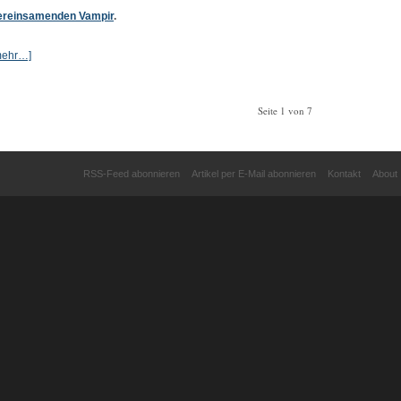
ereinsamenden Vampir
.
mehr…]
Seite 1 von 7
RSS-Feed abonnieren
Artikel per E-Mail abonnieren
Kontakt
About