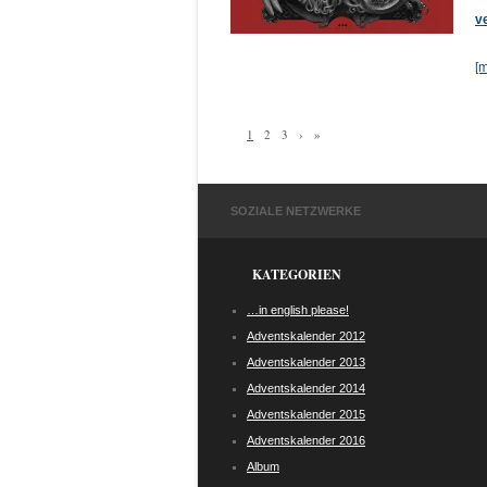
v
[
1
2
3
›
»
SOZIALE NETZWERKE
KATEGORIEN
…in english please!
Adventskalender 2012
Adventskalender 2013
Adventskalender 2014
Adventskalender 2015
Adventskalender 2016
Album