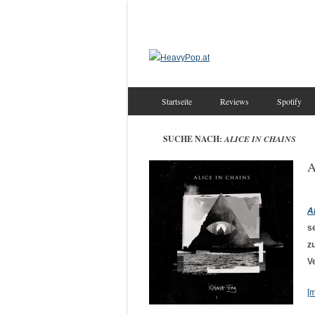
Startseite
Reviews
Spotify
SUCHE NACH:
ALICE IN CHAINS
A
A
s
z
V
[