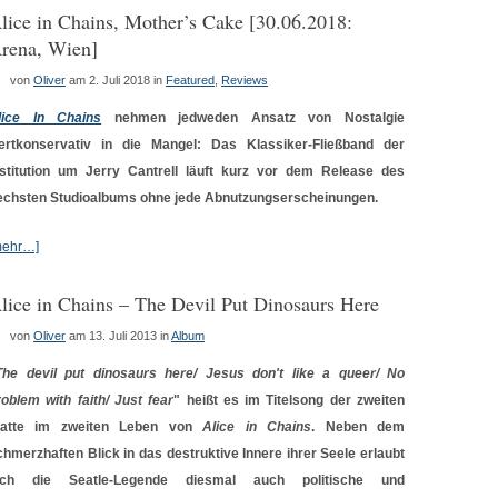
lice in Chains, Mother’s Cake [30.06.2018:
rena, Wien]
von
Oliver
am 2. Juli 2018
in
Featured
,
Reviews
lice In Chains
nehmen jedweden Ansatz von Nostalgie
ertkonservativ in die Mangel: Das Klassiker-Fließband der
nstitution um Jerry Cantrell läuft kurz vor dem Release des
echsten Studioalbums ohne jede Abnutzungserscheinungen.
mehr…]
lice in Chains – The Devil Put Dinosaurs Here
von
Oliver
am 13. Juli 2013
in
Album
The devil put dinosaurs here/ Jesus don't like a queer/ No
roblem with faith/ Just fear
" heißt es im Titelsong der zweiten
latte im zweiten Leben von
Alice in Chains
. Neben dem
chmerzhaften Blick in das destruktive Innere ihrer Seele erlaubt
ich die Seatle-Legende diesmal auch politische und