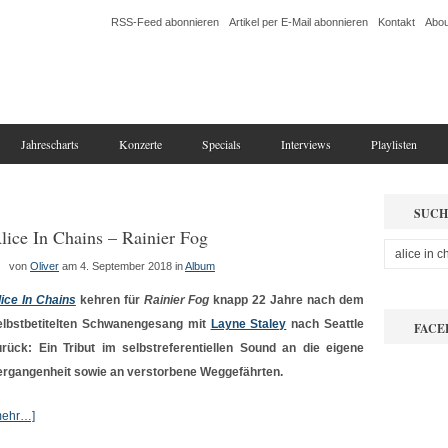
RSS-Feed abonnieren
Artikel per E-Mail abonnieren
Kontakt
Abou
Jahrescharts
Konzerte
Specials
Interviews
Playlisten
SUCH
lice In Chains – Rainier Fog
von
Oliver
am 4. September 2018
in
Album
lice In Chains
kehren für
Rainier Fog
knapp 22 Jahre nach dem
elbstbetitelten Schwanengesang mit
Layne Staley
nach Seattle
FACE
urück: Ein Tribut im selbstreferentiellen Sound an die eigene
ergangenheit sowie an verstorbene Weggefährten.
mehr…]