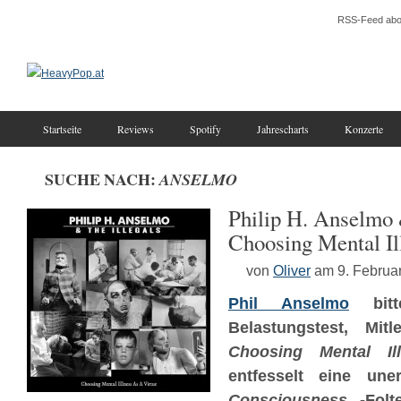
RSS-Feed abo
Startseite
Reviews
Spotify
Jahrescharts
Konzerte
SUCHE NACH:
ANSELMO
Philip H. Anselmo 
Choosing Mental Il
von
Oliver
am 9. Februa
Phil Anselmo
bitt
Belastungstest, Mitl
Choosing Mental Il
entfesselt eine uner
C
onsciousness
-Folt