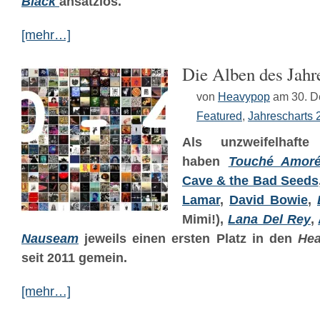
Black
ansatzlos.
[mehr…]
Die Alben des Jahr
von
Heavypop
am 30. 
Featured
,
Jahrescharts 
Als unzweifelhafte 
haben
Touché Amor
Cave & the Bad Seeds
Lamar
,
David Bowie
,
Mimi!),
Lana Del Rey
,
Nauseam
jeweils einen ersten Platz in den
He
seit 2011 gemein.
[mehr…]