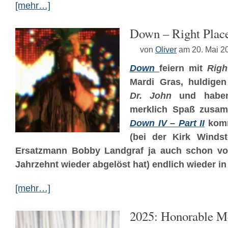
[mehr…]
Down – Right Plac
von
Oliver
am 20. Mai 2
Down
feiern mit
Righ
Mardi Gras, huldige
Dr. John
und haben
merklich Spaß zusa
Down IV – Part II
komm
(bei der Kirk Windst
Ersatzmann Bobby Landgraf ja auch schon vo
Jahrzehnt wieder abgelöst hat) endlich wieder in
[mehr…]
2025: Honorable M