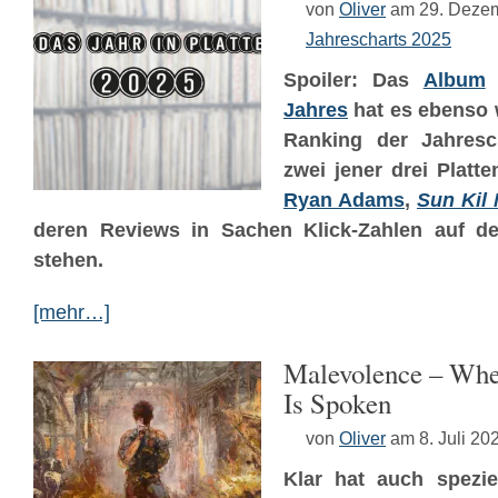
von
Oliver
am 29. Deze
Jahrescharts 2025
Spoiler: Das
Album
Jahres
hat es ebenso 
Ranking der Jahresch
zwei jener drei Platt
Ryan Adams
,
Sun Kil
deren Reviews in Sachen Klick-Zahlen auf d
stehen.
[mehr…]
Malevolence – Whe
Is Spoken
von
Oliver
am 8. Juli 20
Klar hat auch spezie