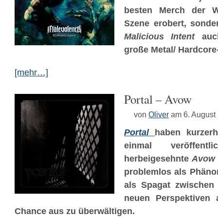
besten Merch der W
Szene erobert, sonde
Malicious Intent
auch
große Metal/ Hardcore
[mehr…]
Portal – Avow
von
Oliver
am 6. August
Portal
haben kurzer
einmal veröffent
herbeigesehnte
Avow
problemlos als Phänom
als Spagat zwischen
neuen Perspektiven 
Chance aus zu überwältigen.