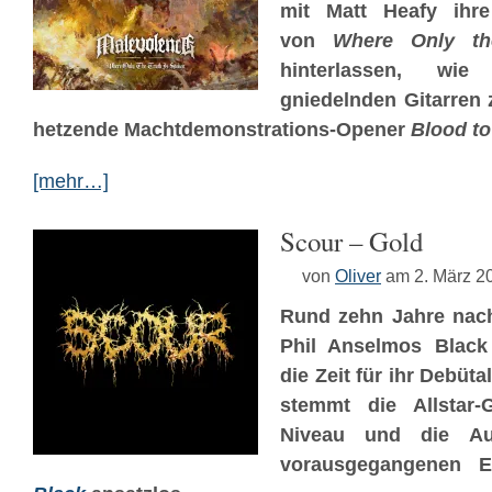
mit Matt Heafy ihr
von
Where Only th
hinterlassen, wi
gniedelnden Gitarren z
hetzende Machtdemonstrations-Opener
Blood to
[mehr…]
Scour – Gold
von
Oliver
am 2. März 2
Rund zehn Jahre nach
Phil Anselmos Black
die Zeit für ihr Debüt
stemmt die Allstar
Niveau und die Aus
vorausgegangenen