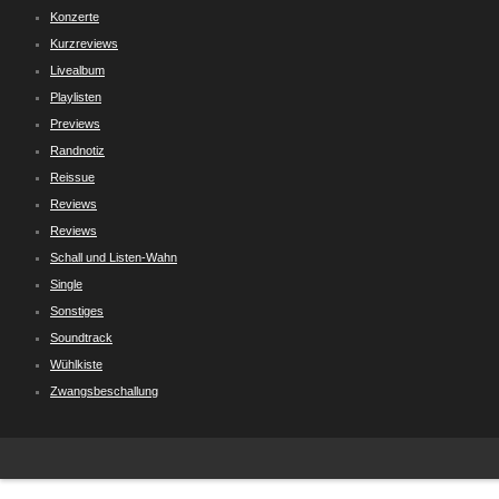
Konzerte
Kurzreviews
Livealbum
Playlisten
Previews
Randnotiz
Reissue
Reviews
Reviews
Schall und Listen-Wahn
Single
Sonstiges
Soundtrack
Wühlkiste
Zwangsbeschallung