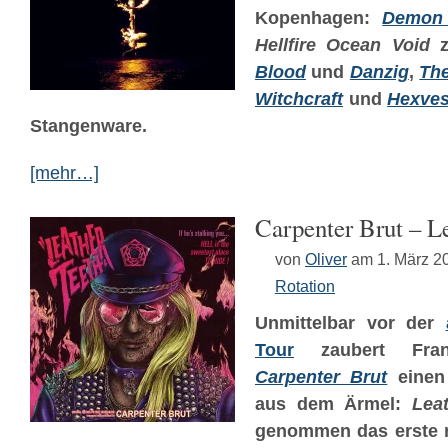
Kopenhagen:
Demon
Hellfire Ocean Void
z
Blood
und
Danzig
,
The
Witchcraft
und
Hexves
Stangenware.
[mehr…]
Carpenter Brut – L
von
Oliver
am 1. März 2
Rotation
Unmittelbar vor der
Tour
zaubert Fran
Carpenter Brut
einen
aus dem Ärmel:
Lea
genommen das erste r