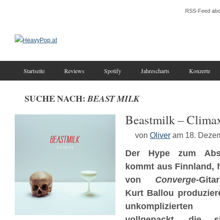
RSS-Feed abo
Startseite
Reviews
Spotify
Jahrescharts
Konzerte
SUCHE NACH:
BEAST MILK
Beastmilk – Clima
von
Oliver
am 18. Deze
Der Hype zum Abs
kommt aus Finnland, h
von
Converge
-Gitar
Kurt Ballou produzier
unkomplizierten
vollgepackt, die s