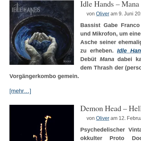
Idle Hands – Mana
von
Oliver
am 9. Juni 2
Bassist Gabe Franco 
und Mikrofon, um eine
Asche seiner ehemal
zu erheben.
Idle Ha
Debüt
Mana
dabei k
dem Thrash der (perso
Vorgängerkombo gemein.
[mehr…]
Demon Head – Hell
von
Oliver
am 12. Febru
Psychedelischer Vint
okkulter Proto Doo