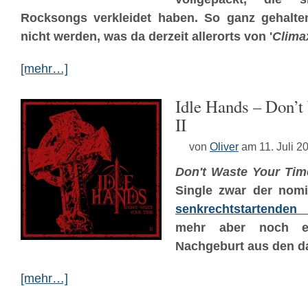
Rocksongs verkleidet haben.
So ganz gehalte
nicht werden, was da derzeit allerorts von '
Clima
[mehr…]
Idle Hands – Don’t
II
von
Oliver
am 11. Juli 2
Don't Waste Your Time
Single zwar der nomi
senkrechtstartende
mehr aber noch ei
Nachgeburt aus den d
[mehr…]