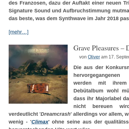
des Franzosen, dazu der Auftakt einer neuen Tr
Signature Sound und Aufbruchstimmung mutmaßli
das beste, was dem Synthwave im Jahr 2018 pas
[mehr…]
Grave Pleasures –
von
Oliver
am 17. Sept
Die aus der Konkur
hervorgegangene
werden mit ihrem g
Debütalbum wohl müh
dass ihr Majorlabel d
nicht bereuen wir
verdeutlicht '
Dreamcrash
' allerdings vor allem, w
wenig - '
Climax
' ohne seine aus der qualität