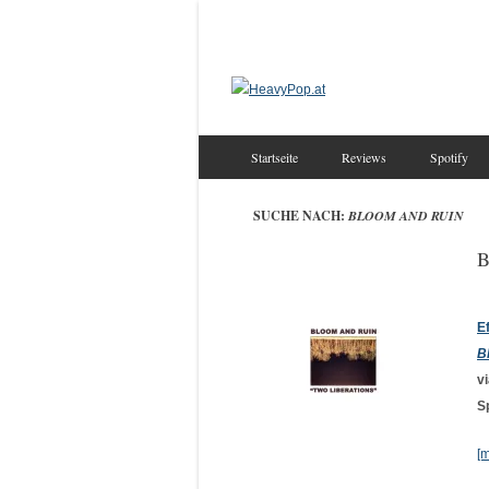
Startseite
Reviews
Spotify
SUCHE NACH:
BLOOM AND RUIN
B
E
B
v
S
[