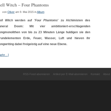
ell Witch – Four Phantoms
von
Oliver
am 9. Mai 2015
in
Album
ell Witch
werden auf '
Four Phantoms
' zu Alchimisten des
uneral Doom: Mit vier ambitioniert-erschlagenden
ongmonolithen von bis zu 23 Minuten Länge huldigen sie den
rundelementen Erde, Feuer, Wasser, Luft und hieven ihr
ongwriting dabei freigeistig auf eine neue Ebene.
mehr…]
RSS-Feed abonnieren
Artikel per E-Mail abonnieren
Kontakt
About