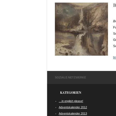
B
B
F
S
G
S
[
SOZIALE NETZWERKE
KATEGORIEN
…in english please!
Adventskalender 2012
Adventskalender 2013