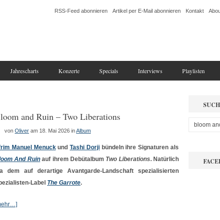
RSS-Feed abonnieren
Artikel per E-Mail abonnieren
Kontakt
Abou
Jahrescharts
Konzerte
Specials
Interviews
Playlisten
SUCH
loom and Ruin – Two Liberations
von
Oliver
am 18. Mai 2026
in
Album
frim Manuel Menuck
und
Tashi Dorji
bündeln ihre Signaturen als
loom And Ruin
auf ihrem Debütalbum
Two Liberations
. Natürlich
FACE
ia dem auf derartige Avantgarde-Landschaft spezialisierten
pezialisten-Label
The Garrote
.
mehr…]