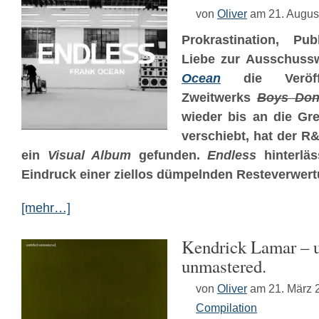
von
Oliver
am 21. Augus
Prokrastination,
Pub
Liebe zur Ausschus
Ocean
die Veröffe
Zweitwerks
Boys Don
wieder bis an die Gre
verschiebt, hat der R&
ein
Visual Album
gefunden.
Endless
hinterläs
Eindruck einer ziellos dümpelnden Resteverwert
[mehr…]
Kendrick Lamar – u
unmastered.
von
Oliver
am 21. März 
Compilation