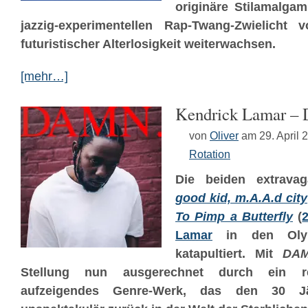
originäre Stilamalga
jazzig-experimentellen Rap-Twang-Zwielicht
futuristischer Alterlosigkeit weiterwachsen.
[mehr…]
Kendrick Lamar –
von
Oliver
am 29. April 
Rotation
Die beiden extravag
good kid, m.A.A.d city
To Pimp a Butterfly
(
Lamar
in den Oly
katapultiert. Mit
DA
Stellung nun ausgerechnet durch ein rel
aufzeigendes Genre-Werk, das den 30 Jäh