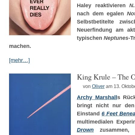
Haley reaktivieren
N.
nach dem egalen
No
Selbstbetitelte zwis
Neuerfindung am aktu
typischen
Neptunes
-T
machen.
[mehr…]
King Krule – The
von
Oliver
am 13. Oktob
Archy Marshall
s Rüc
bringt nicht nur de
Einstand
6 Feet Bene
multimedialen Exper
Drown
zusammen, s