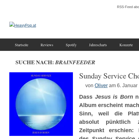
RSS-Feed abo
Startseite
Reviews
Spotify
Jahrescharts
Konzerte
SUCHE NACH:
BRAINFEEDER
Sunday Service Cho
von
Oliver
am 6. Januar
Dass
Jesus is Born
n
Album erscheint mach
Sinn, weil die Plat
absolut pünktlich 
Zeitpunkt erschien:
des
Sunday Service 