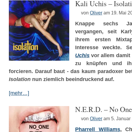
Kali Uchis – Isolat
von
Oliver
am 19. Mai 2
Knappe sechs Ja
vergangen, seit Karl
ihrem ersten Mixt
Interesse weckte. 
Uchis
vor allem damit 
zu knüpfen und ihre
forcieren. Darauf baut - das kaum paradoxer bet
Isolation
nun ziemlich beeindruckend auf.
[mehr…]
N.E.R.D. – No One
von
Oliver
am 5. Januar
Pharrell Williams
, C