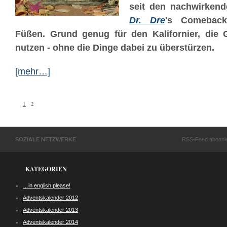
seit den nachwirkende
Dr. Dre
's Comeback
Füßen. Grund genug für den Kalifornier, die
nutzen - ohne die Dinge dabei zu überstürzen.
[mehr…]
1
2
SOZIALE NETZWERKE
RSS-Feed abonni
KATEGORIEN
…in english please!
Adventskalender 2012
Adventskalender 2013
Adventskalender 2014