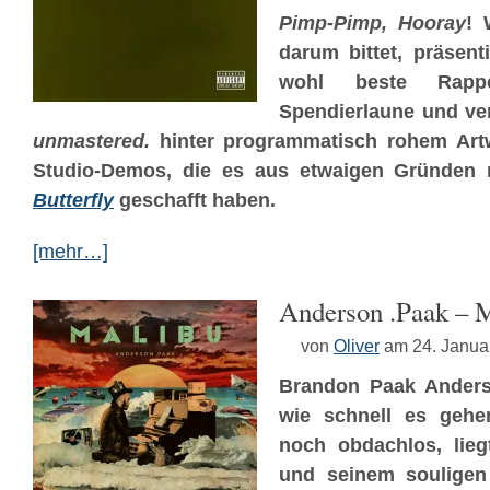
Pimp-Pimp, Hooray
! 
darum bittet, präsenti
wohl beste Rap
Spendierlaune und v
unmastered.
hinter programmatisch rohem Artw
Studio-Demos, die es aus etwaigen Gründen 
Butterfly
geschafft haben.
[mehr…]
Anderson .Paak – 
von
Oliver
am 24. Janua
Brandon Paak Anders
wie schnell es gehe
noch obdachlos, lieg
und seinem souligen