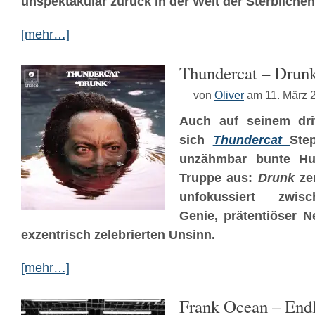
unspektakulär zurück in der Welt der Sterblichen
[mehr…]
Thundercat – Drun
von
Oliver
am 11. März 
Auch auf seinem dri
sich
Thundercat
Ste
unzähmbar bunte H
Truppe aus:
Drunk
zer
unfokussiert zwis
Genie, prätentiöser N
exzentrisch zelebrierten Unsinn.
[mehr…]
Frank Ocean – End