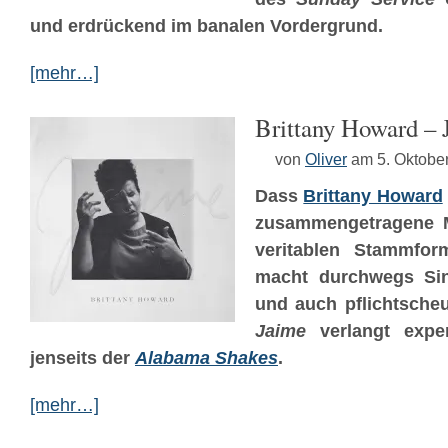
und erdrückend im banalen Vordergrund.
[mehr…]
Brittany Howard – 
von
Oliver
am 5. Oktobe
Dass
Brittany Howard
zusammengetragene Ma
veritablen Stammforma
macht durchwegs Sin
und auch pflichtsche
Jaime
verlangt exper
jenseits der
Alabama Shakes
.
[mehr…]