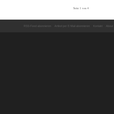
Seite 1 von 4
RSS-Feed abonnieren
Artikel per E-Mail abonnieren
Kontakt
About