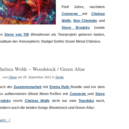
Fünf Jahre, nachdem
Converge
mit
Chelsea
Wolfe
,
Ben Chisholm
und
Steve Brodsky
(sowie
den
Steve von Till
)
Bloodmoon
als Tourprojekt geboren hatten,
dioalbum der Atmospheric Sludge/ Gothic Doom Metal-Chimäre.
helsea Wolfe – Woodstock / Green Altar
von
Oliver
am 29. September 2021
in
Single
ach der
Zusammenarbeit
mit
Emma Ruth
Rundle und vor dem
eu aufbereiteten
Blood Moon
-Treffen mit
Converge
und
Steve
rodsky
reicht
Chelsea Wolfe
nicht nur eine
Tourdoku
nach,
ondern auch die beiden Songs
Woodstock
und
Green Altar
.
mehr…]