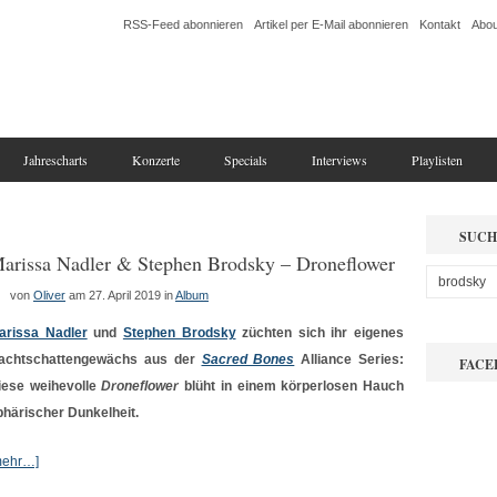
RSS-Feed abonnieren
Artikel per E-Mail abonnieren
Kontakt
Abou
Jahrescharts
Konzerte
Specials
Interviews
Playlisten
SUCH
arissa Nadler & Stephen Brodsky – Droneflower
von
Oliver
am 27. April 2019
in
Album
arissa Nadler
und
Stephen Brodsky
züchten sich ihr eigenes
achtschattengewächs aus der
Sacred Bones
Alliance Series:
FACE
iese weihevolle
Droneflower
blüht in einem körperlosen Hauch
phärischer Dunkelheit.
mehr…]