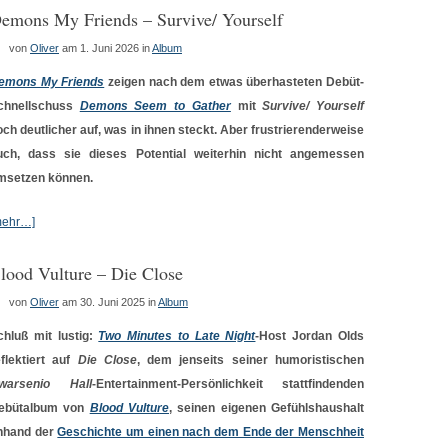
emons My Friends – Survive/ Yourself
von
Oliver
am 1. Juni 2026
in
Album
emons My Friends
zeigen nach dem etwas überhasteten Debüt-
chnellschuss
Demons Seem to Gather
mit
Survive/ Yourself
och deutlicher auf, was in ihnen steckt. Aber frustrierenderweise
uch, dass sie dieses Potential weiterhin nicht angemessen
msetzen können.
mehr…]
lood Vulture – Die Close
von
Oliver
am 30. Juni 2025
in
Album
chluß mit lustig:
Two Minutes to Late Night
-Host Jordan Olds
eflektiert auf
Die Close
, dem jenseits seiner humoristischen
warsenio Hall
-Entertainment-
Persönlichkeit stattfindenden
ebütalbum von
Blood Vulture
, seinen eigenen Gefühlshaushalt
nhand der
Geschichte um einen nach dem Ende der Menschheit