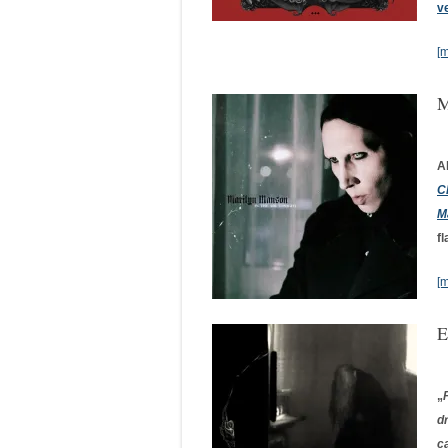
v
[
M
A
C
M
fl
[
E
„
d
c