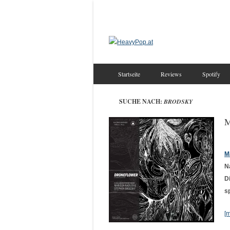
Startseite
Reviews
Spotify
SUCHE NACH:
BRODSKY
M
M
N
D
s
[