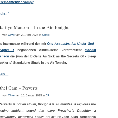
ereinsamenden Vampir
.
mehr…]
arilyn Manson – In the Air Tonight
von
Oliver
am 20. April 2025
in
Single
ls Intermezzo während der mit
One Assassination Under God -
hapter 1
begonnenen Album-Reihe veröffentlicht
Marilyn
anson
die (von der B-Seite As Sick as the Secrets Of - Sleep
ankierte) Standalone-Single In the Air Tonight.
mehr…]
thel Cain – Perverts
von
Oliver
am 18. Januar 2025
in
EP
Perverts is not an album, though it is 90 minutes. It explores the
roning ambient sound that gave Preacher’s Daughter a
aptivatingly disturbing edge
“ erklärt Hayden Silas Anhedönia