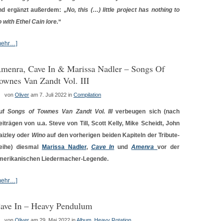
nd ergänzt außerdem: „
No, this (…) little project has nothing to
 with Ethel Cain lore.
“
mehr…]
menra, Cave In & Marissa Nadler – Songs Of
ownes Van Zandt Vol. III
von
Oliver
am 7. Juli 2022
in
Compilation
uf
Songs of Townes Van Zandt Vol. III
verbeugen sich (nach
eiträgen von u.a. Steve von Till, Scott Kelly, Mike Scheidt, John
aizley oder
Wino
auf den vorherigen beiden Kapiteln der Tribute-
eihe) diesmal
Marissa Nadler
,
Cave In
und
Amenra
vor der
merikanischen Liedermacher-Legende.
mehr…]
ave In – Heavy Pendulum
von
Oliver
am 29. Mai 2022
in
Album
,
Heavy Rotation