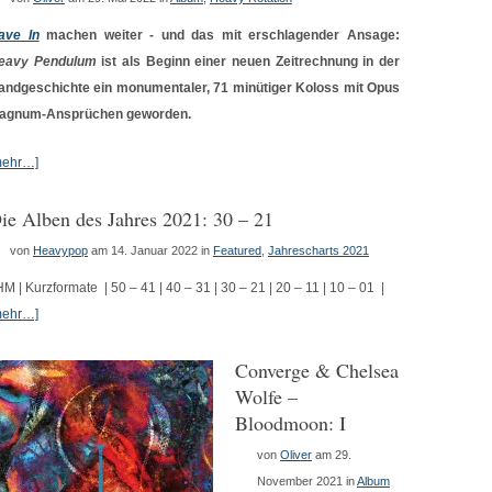
ave In
machen weiter - und das mit erschlagender Ansage:
eavy Pendulum
ist als Beginn einer neuen Zeitrechnung in der
andgeschichte ein monumentaler, 71 minütiger Koloss mit Opus
agnum-Ansprüchen geworden.
mehr…]
ie Alben des Jahres 2021: 30 – 21
von
Heavypop
am 14. Januar 2022
in
Featured
,
Jahrescharts 2021
HM | Kurzformate | 50 – 41 | 40 – 31 | 30 – 21 | 20 – 11 | 10 – 01 |
mehr…]
Converge & Chelsea
Wolfe –
Bloodmoon: I
von
Oliver
am 29.
November 2021
in
Album