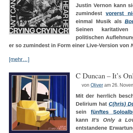
Justin Vernon kann s
zumindest
vorerst ni
einmal Musik als
Bo
Seinen karitativ
politischen Auflehnun
er so zumindest in Form einer Live-Version von
[mehr…]
C Duncan – It’s On
von
Oliver
am 26. Nove
Mit der herrlich besc
Delirium hat
C(hris) 
sein
fünftes Soloal
kann
It's Only a L
entstandene Erwartun