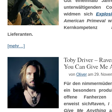
Gut eineinhalb Jah
unterwältigenden 
widmen sich
Explos
American Primeval
wi
Kernkompetenz 
Lieferanten.
[mehr…]
Toby Driver – Rave
You Can Give Me 
von
Oliver
am 29. Nove
Für den nimmermüde
ein besonders produk
offene Fanherzen 
erweist sich
Raven, I
Give Me Anything
al