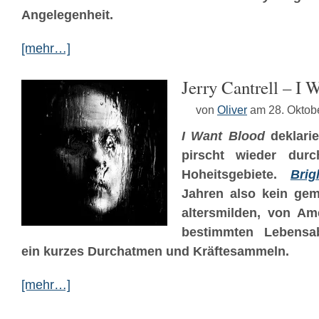
Angelegenheit.
[mehr…]
Jerry Cantrell – I 
von
Oliver
am 28. Oktob
I Want Blood
deklari
pirscht wieder durc
Hoheitsgebiete.
Brig
Jahren also kein gemü
altersmilden, von Am
bestimmten Lebensa
ein kurzes Durchatmen und Kräftesammeln.
[mehr…]