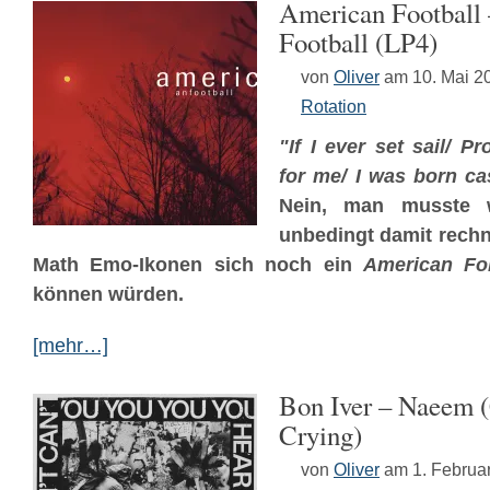
American Football
Football (LP4)
von
Oliver
am 10. Mai 2
Rotation
"If I ever set sail/ P
for me/ I was born ca
Nein, man musste w
unbedingt damit rechn
Math Emo-Ikonen sich noch ein
American Fol
können würden.
[mehr…]
Bon Iver – Naeem 
Crying)
von
Oliver
am 1. Februa