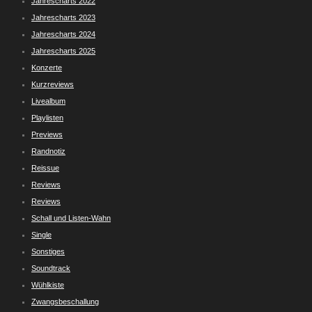
Jahrescharts 2022
Jahrescharts 2023
Jahrescharts 2024
Jahrescharts 2025
Konzerte
Kurzreviews
Livealbum
Playlisten
Previews
Randnotiz
Reissue
Reviews
Reviews
Schall und Listen-Wahn
Single
Sonstiges
Soundtrack
Wühlkiste
Zwangsbeschallung