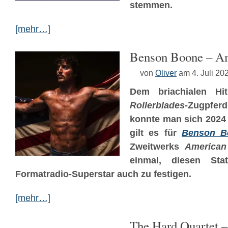
stemmen.
[mehr…]
Benson Boone – Am
von
Oliver
am 4. Juli 20
Dem briachialen H
Rollerblades
-Zugpfe
konnte man sich 2024
gilt es für
Benson B
Zweitwerks
American
einmal, diesen Stat
Formatradio-Superstar auch zu festigen.
[mehr…]
The Hard Quartet –