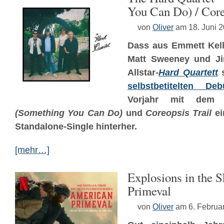
You Can Do) / Core
von
Oliver
am 18. Juni 
Dass aus Emmett Kell
Matt Sweeney und Ji
Allstar-
Hard Quartett
s
selbstbetitelten Deb
Vorjahr mit de
(Something You Can Do)
und
Coreopsis Trail
ei
Standalone-Single hinterher.
[mehr…]
Explosions in the 
Primeval
von
Oliver
am 6. Februa