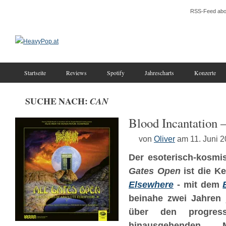
RSS-Feed abo
Startseite
Reviews
Spotify
Jahrescharts
Konzerte
SUCHE NACH:
CAN
Blood Incantation 
von
Oliver
am 11. Juni 
Der esoterisch-kosm
Gates Open
ist die K
Elsewhere
- mit dem
beinahe zwei Jahren j
über den progres
hinausgehenden M