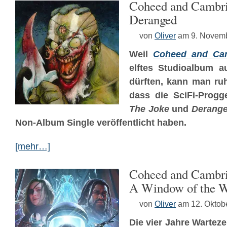
Coheed and Cambri
Deranged
von
Oliver
am 9. Novem
Weil
Coheed and Ca
elftes Studioalbum a
dürften, kann man ruh
dass die SciFi-Prog
The Joke
und
Derang
Non-Album Single veröffentlicht haben.
[mehr…]
Coheed and Cambria
A Window of the 
von
Oliver
am 12. Oktob
Die vier Jahre Warteze