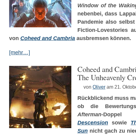
Window of the Wakin
nebenbei, dass Lappal
Pandemie also selbst 
Fiction-Lovestories 
von
Coheed and Cambria
ausbremsen können.
[mehr…]
Coheed and Cambria
The Unheavenly Cr
von
Oliver
am 21. Oktob
Rückblickend muss ma
ob die Bewertung
Afterman
-Doppe
Descension
sowie
T
Sun
nicht gach zu nie