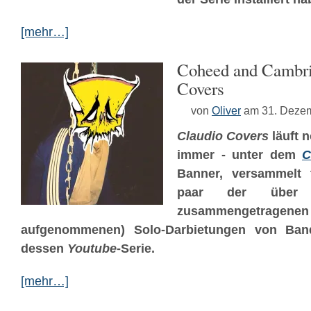
[mehr…]
Coheed and Cambri
Covers
von
Oliver
am 31. Deze
Claudio Covers
läuft 
immer - unter dem
C
Banner, versammelt t
paar der über d
zusammengetragenen
aufgenommenen) Solo-Darbietungen von Ba
dessen
Youtube
-Serie.
[mehr…]