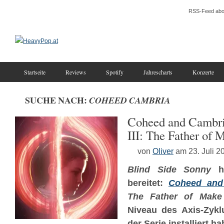
RSS-Feed abo
Startseite
Reviews
Spotify
Jahrescharts
Konzerte
SUCHE NACH:
COHEED CAMBRIA
Coheed and Cambri
III: The Father of 
von
Oliver
am 23. Juli 2
Blind Side Sonny
ha
bereitet:
Coheed and
The Father of Make
Niveau des Axis-Zyk
der Serie installiert h