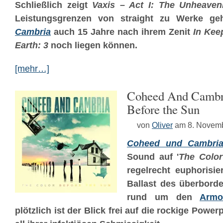
Schließlich zeigt
Vaxis – Act I: The Unheaven
Leistungsgrenzen von straight zu Werke g
Cambria
auch 15 Jahre nach ihrem Zenit
In Kee
Earth: 3
noch liegen können.
[mehr…]
Coheed And Cambri
Before the Sun
von
Oliver
am 8. Novem
Coheed und Cambri
Sound auf '
The Color
regelrecht euphorisie
Ballast des überbord
rund um den
Armo
plötzlich ist der Blick frei auf die rockige Powe