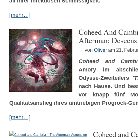
all ihrer infektiösen Schmissigkeit.
[mehr…]
Coheed And Cambr
Afterman: Descens
von
Oliver
am 21. Febru
Coheed and Cambr
Amory im abschlie
Odysse-Zweiteilers '
T
nach Hause. Und best
vor knapp fünf Mon
Qualitätsanstieg ihres umtriebigen Progrock-Ge
[mehr…]
Coheed and Ca