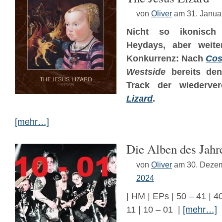
von
Oliver
am 31. Janua
Nicht so ikonisc
Heydays, aber weite
Konkurrenz: Nach
Cos
Westside
bereits den
Track der wiederve
Lizard
.
[mehr…]
Die Alben des Jahr
von
Oliver
am 30. Deze
2024
| HM | EPs | 50 – 41 | 40
11 | 10 – 01 |
[mehr…]