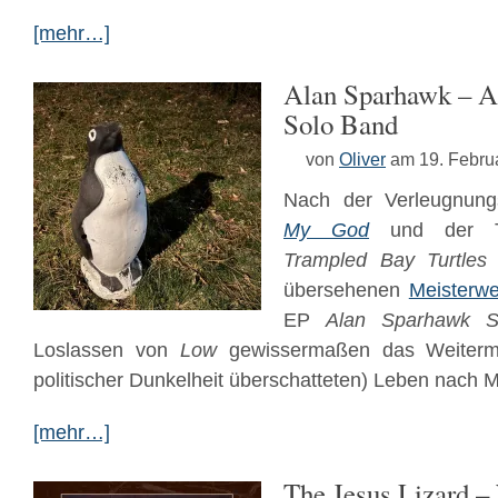
[mehr…]
Alan Sparhawk – A
Solo Band
von
Oliver
am 19. Febru
Nach der Verleugnun
My God
und der Tr
Trampled Bay Turtles
übersehenen
Meisterwe
EP
Alan Sparhawk S
Loslassen von
Low
gewissermaßen das Weiterm
politischer Dunkelheit überschatteten) Leben nach M
[mehr…]
The Jesus Lizard –