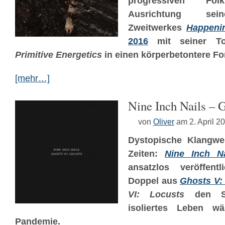
progressiven Fol
Ausrichtung sein
Zweitwerkes
Happenin
2016
mit seiner T
Primitive Energetics
in einen körperbetontere Fo
[mehr…]
Nine Inch Nails – 
von
Oliver
am 2. April 2
Dystopische Klangwel
Zeiten:
Nine Inch Na
ansatzlos veröffentl
Doppel aus
Ghosts V:
VI: Locusts
den So
isoliertes Leben w
Pandemie.