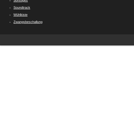
Sonstiges
Soundtrack
Wühlkiste
Zwangsbeschallung