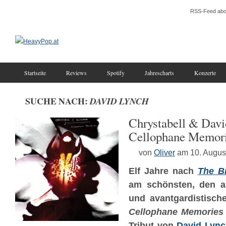
RSS-Feed abo
Startseite
Reviews
Spotify
Jahrescharts
Konzerte
SUCHE NACH:
DAVID LYNCH
Chrystabell & Davi
Cellophane Memor
von
Oliver
am 10. Augus
Elf Jahre nach
The B
am schönsten, den a
und avantgardistisch
Cellophane Memories
Tribut von
David Lyn