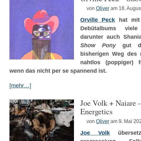
von
Oliver
am 18. Augus
Orville Peck
hat mit
Debütalbums viel
darunter auch Shania
Show Pony
gut da
bisherigen Weg des 
nahtlos (poppiger) f
wenn das nicht per se spannend ist.
[mehr…]
Joe Volk + Naiare –
Energetics
von
Oliver
am 9. Mai 20
Joe Volk
überset