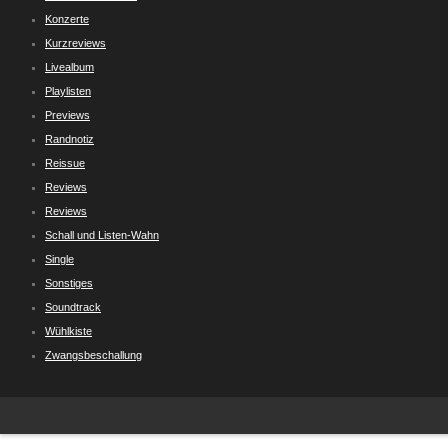
Konzerte
Kurzreviews
Livealbum
Playlisten
Previews
Randnotiz
Reissue
Reviews
Reviews
Schall und Listen-Wahn
Single
Sonstiges
Soundtrack
Wühlkiste
Zwangsbeschallung