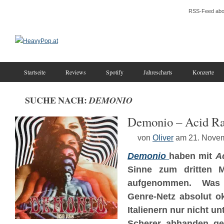
RSS-Feed abo
Startseite
Reviews
Spotify
Jahrescharts
Konzerte
SUCHE NACH:
DEMONIO
Demonio – Acid Ra
von
Oliver
am 21. Nove
Demonio
haben mit
A
Sinne zum dritten M
aufgenommen. Was
Genre-Netz absolut o
Italienern nur nicht u
Scherer abhanden ge