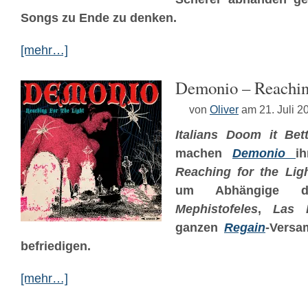
Songs zu Ende zu denken.
[mehr…]
Demonio – Reachin
von
Oliver
am 21. Juli 2
Italians Doom it Bet
machen
Demonio
i
Reaching for the Lig
um Abhängige 
Mephistofeles
,
Las H
ganzen
Regain
-Versa
befriedigen.
[mehr…]