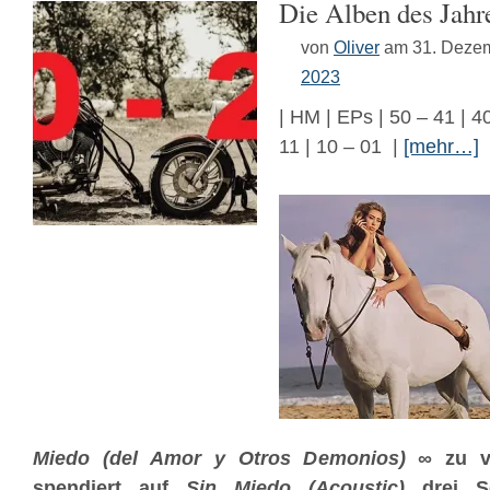
Die Alben des Jahr
von
Oliver
am 31. Deze
2023
| HM | EPs | 50 – 41 | 40
11 | 10 – 01 |
[mehr…]
Miedo (del Amor y Otros Demonios) ∞
zu v
spendiert auf
Sin Miedo (Acoustic)
drei So