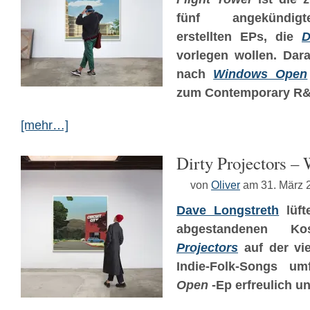
fünf angekündigt
erstellten EPs, die
D
vorlegen wollen. Dar
nach
Windows Open
zum Contemporary R&
[mehr…]
Dirty Projectors 
von
Oliver
am 31. März 
Dave Longstreth
lüft
abgestandenen
Projectors
auf der vi
Indie-Folk-Songs u
Open
-Ep erfreulich 