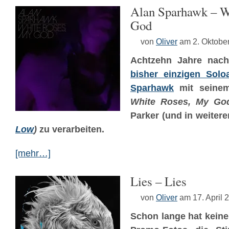
Alan Sparhawk – W
God
von
Oliver
am 2. Oktobe
Achtzehn Jahre na
bisher einzigen Solo
Sparhawk
mit seinem
White Roses, My Go
Parker (und in weiter
Low
)
zu verarbeiten.
[mehr…]
Lies – Lies
von
Oliver
am 17. April 
Schon lange hat keine