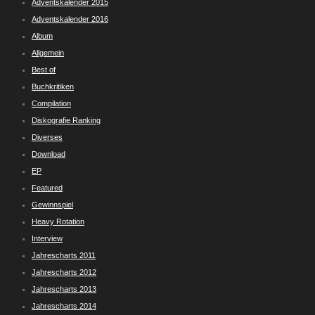
Adventskalender 2015
Adventskalender 2016
Album
Allgemein
Best of
Buchkritiken
Compilation
Diskografie Ranking
Diverses
Download
EP
Featured
Gewinnspiel
Heavy Rotation
Interview
Jahrescharts 2011
Jahrescharts 2012
Jahrescharts 2013
Jahrescharts 2014