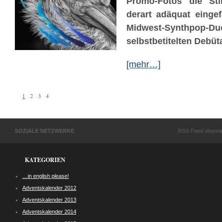
Promo-Fotos die St
derart adäquat einge
Midwest-Synthpop-
selbstbetitelten Debüt
[mehr…]
1
2
3
4
SOZIALE NETZWERKE
RSS-Feed abonni
KATEGORIEN
…in english please!
Adventskalender 2012
Adventskalender 2013
Adventskalender 2014