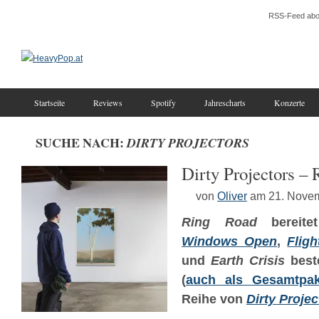
RSS-Feed abo
Startseite
Reviews
Spotify
Jahrescharts
Konzerte
SUCHE NACH:
DIRTY PROJECTORS
Dirty Projectors –
von
Oliver
am 21. Nove
Ring Road
bereite
Windows Open
,
Flig
und
Earth Crisis
beste
(
auch als Gesamtpake
Reihe von
Dirty Projec