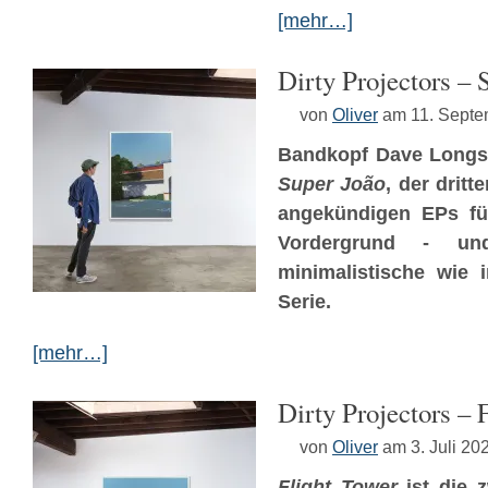
[mehr…]
Dirty Projectors – 
von
Oliver
am 11. Septe
Bandkopf Dave Longstr
Super João
, der drit
angekündigen EPs fü
Vordergrund - un
minimalistische wie 
Serie.
[mehr…]
Dirty Projectors – 
von
Oliver
am 3. Juli 20
Flight Tower
ist die 