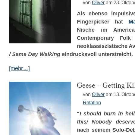
von
Oliver
am 23. Oktob
Als ebenso impulsive
Fingerpicker hat
Ma
Nische im America
Contemporary Folk 
neoklassiszistische A
/ Same Day Walking
eindrucksvoll unterstreicht.
[mehr…]
Geese – Getting Ki
von
Oliver
am 13. Oktob
Rotation
"
I should burn in hell
this/ Nobody deserve
n
ach seinem Solo-De