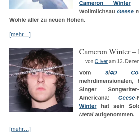
Cameron Winter
se
Wollmilchsau
Geese
m
Wohle aller zu neuen Höhen.
[mehr…]
Cameron Winter – 
von
Oliver
am 12. Deze
Vom
3
/
4D Cou
mehrdimensionalen, b
Singer Songwrit
Americana:
Geese
-
Winter
hat sein Sol
Metal
aufgenommen.
[mehr…]