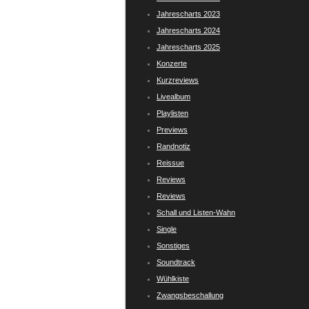
Jahrescharts 2023
Jahrescharts 2024
Jahrescharts 2025
Konzerte
Kurzreviews
Livealbum
Playlisten
Previews
Randnotiz
Reissue
Reviews
Reviews
Schall und Listen-Wahn
Single
Sonstiges
Soundtrack
Wühlkiste
Zwangsbeschallung