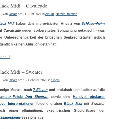
lack Midi – Cavalcade
von
Oliver
am 11. Juni 2021
in
Album
,
Heavy Rotation
lack Midi
haben den improvisierten Ansatz von
Schlagenheim
uf
Cavalcade
gegen vorbereitetes Songwriting getauscht - was
er Unberechenbarkeit der britischen Senkrechtstarter jedoch
igentlich keinen Abbruch getan hat.
mehr…]
lack Midi – Sweater
von
Oliver
am 16. Februar 2020
in
Single
enige Monate nach
7-Eleven
und praktisch unmittelbar auf die
lamauk-Fehde
Ded Sheeran
sowie eine
Handvoll obskurer
over-Interpretationen
folgend graben
Black Midi
mit
Sweater
och einen elfminütigen, exzentrischen Studio-Score der
chlagenheim
-Sessions aus.