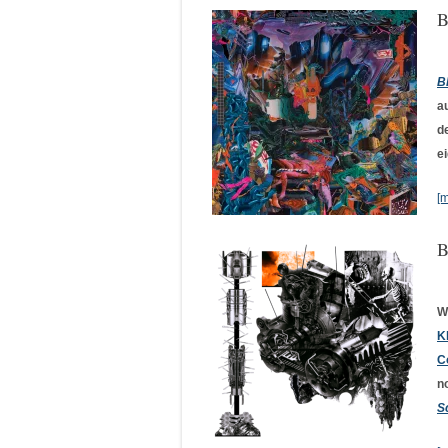
B
B
a
d
e
[
B
W
K
C
n
S