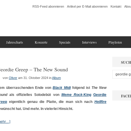
RSS-Feed abonnieren
Artikel per E-Mail abonnieren
Kontakt
Abou
Jahrescharts
Konzerte
Specials
Interviews
Playlisten
SUCH
eordie Greep – The New Sound
von
Oliver
am 31. Oktober 2024
in
Album
em überraschenden Ende von
Black Midi
folgend ist
The New
ound
als offizielles Solodebüt von
Meme Rock
-King
Geordie
FACE
reep
eigentlich genau die Platte, die man sich nach
Hellfire
ewünscht hat. Und mehr. In vielerlei Hinsicht.
mehr…]