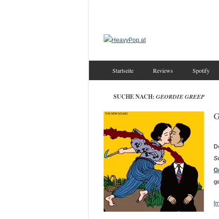
Startseite
Reviews
Spotify
SUCHE NACH:
GEORDIE GREEP
G
D
S
G
g
[