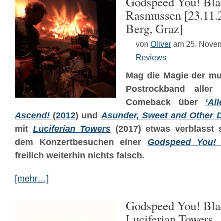
Godspeed You! Bla
Rasmussen [23.11.
Berg, Graz]
von
Oliver
am 25. Nove
Reviews
Mag die Magie der mu
Postrockband aller
Comeback über
‘Al
Ascend!
(
2012
) und
Asunder, Sweet and Other D
mit
Luciferian Towers
(2017) etwas verblasst 
dem Konzertbesuchen einer
Godspeed You! 
freilich weiterhin nichts falsch.
[mehr…]
Godspeed You! Bla
Luciferian Towers