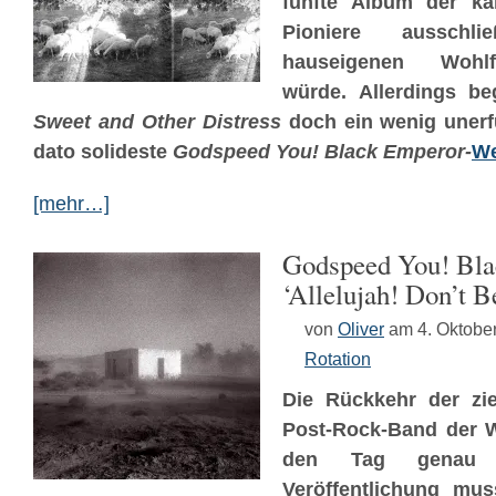
fünfte Album der ka
Pioniere ausschl
hauseigenen Wohl
würde. Allerdings b
Sweet and Other Distress
doch ein wenig unerfü
dato
solideste
Godspeed You! Black Emperor-
We
[mehr…]
Godspeed You! Bla
‘Allelujah! Don’t 
von
Oliver
am 4. Oktobe
Rotation
Die Rückkehr der zie
Post-Rock-Band der W
den Tag genau
Veröffentlichung mus