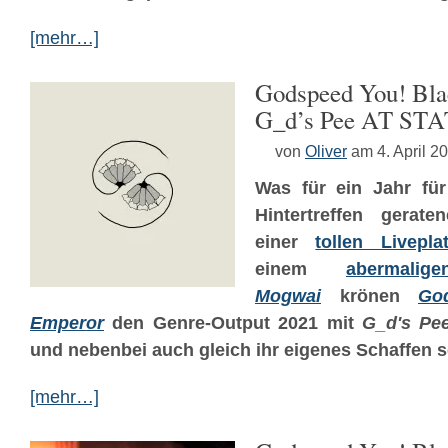
[mehr…]
Godspeed You! Bla
G_d’s Pee AT ST
von
Oliver
am 4. April 2
Was für ein Jahr für
Hintertreffen gerat
einer
tollen Liveplat
einem
abermalige
Mogwai
krönen
Go
Emperor
den Genre-Output 2021 mit
G_d's Pe
und nebenbei auch gleich ihr eigenes Schaffen s
[mehr…]