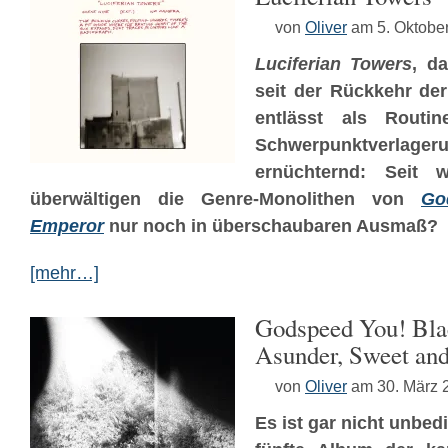
von
Oliver
am 5. Oktobe
Luciferian Towers
, d
seit der Rückkehr der 
entlässt als Routine
Schwerpunktverl
ernüchternd: Seit 
überwältigen die Genre-Monolithen von
Go
Emperor
nur noch in überschaubaren Ausmaß?
[mehr…]
Godspeed You! Bla
Asunder, Sweet and
von
Oliver
am 30. März 
Es ist gar nicht unbed