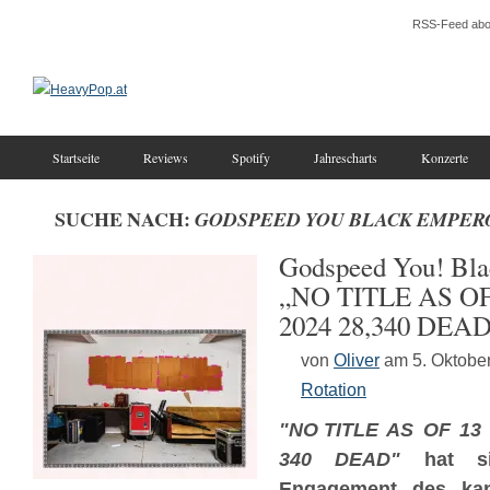
RSS-Feed abo
Startseite
Reviews
Spotify
Jahrescharts
Konzerte
SUCHE NACH:
GODSPEED YOU BLACK EMPER
Godspeed You! Bla
„NO​ ​TITLE AS 
2024 28​,​340 DEA
von
Oliver
am 5. Oktobe
Rotation
"NO​ ​TITLE AS OF 13
340 DEAD"
hat sic
Engagement des kana