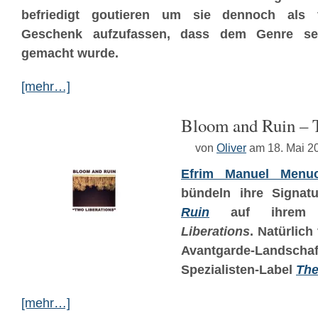
befriedigt goutieren um sie dennoch als v
Geschenk aufzufassen, dass dem Genre se
gemacht wurde.
[mehr…]
Bloom and Ruin – 
von
Oliver
am 18. Mai 2
Efrim Manuel Menu
bündeln ihre Signat
Ruin
auf ihrem 
Liberations
. Natürlich
Avantgarde-Landscha
Spezialisten-Label
The
[mehr…]