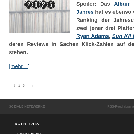
Spoiler: Das
Album
Jahres
hat es ebenso 
Ranking der Jahresch
zwei jener drei Platt
Ryan Adams
,
Sun Kil
deren Reviews in Sachen Klick-Zahlen auf d
stehen.
[mehr…]
1
2
3
›
»
SOZIALE NETZWERKE
RSS-Feed abonni
KATEGORIEN
…in english please!