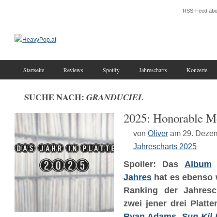
RSS-Feed abo
Startseite
Reviews
Spotify
Jahrescharts
Konzerte
SUCHE NACH:
GRANDUCIEL
2025: Honorable M
von
Oliver
am 29. Deze
Jahrescharts 2025
Spoiler: Das
Album
Jahres
hat es ebenso 
Ranking der Jahresch
zwei jener drei Platt
Ryan Adams
,
Sun Kil