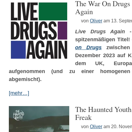
The War On Drugs 
Again
von
Oliver
am 13. Sept
Live Drugs Again
- 
spitzenmäßigen Titel!
on Drugs
zwischen 
Dezember 2023 auf Ko
dem UK, Europa
aufgenommen (und zu einer homogenen 
abgemischt).
[mehr…]
The Haunted Youth
Freak
von
Oliver
am 20. Nove