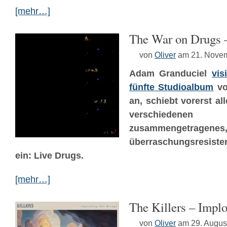
[mehr…]
The War on Drugs 
von
Oliver
am 21. Nove
Adam Granduciel
vis
fünfte Studioalbum
v
an, schiebt vorerst al
verschiede
zusammengetragenes
überraschungsresist
ein: Live Drugs.
[mehr…]
The Killers – Impl
von
Oliver
am 29. Augus