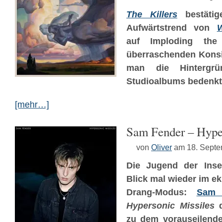
The Killers
bestätig
Aufwärtstrend von
W
auf Imploding the
überraschenden Konsi
man die Hintergr
Studioalbums bedenkt
[mehr…]
Sam Fender – Hype
von
Oliver
am 18. Sept
Die Jugend der Inse
Blick mal wieder im e
Drang-Modus:
Sam 
Hypersonic Missiles
d
zu dem vorauseilend