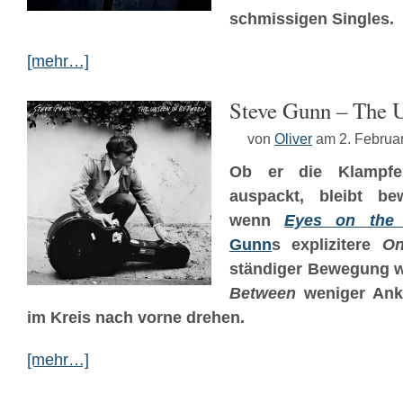
schmissigen Singles.
[mehr…]
Steve Gunn – The 
von
Oliver
am 2. Februa
Ob er die Klampfe
auspackt, bleibt be
wenn
Eyes on the 
Gunn
s explizitere
On
ständiger Bewegung w
Between
weniger Ank
im Kreis nach vorne drehen.
[mehr…]