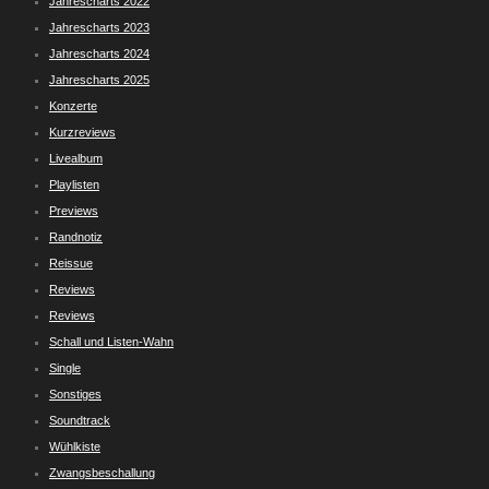
Jahrescharts 2022
Jahrescharts 2023
Jahrescharts 2024
Jahrescharts 2025
Konzerte
Kurzreviews
Livealbum
Playlisten
Previews
Randnotiz
Reissue
Reviews
Reviews
Schall und Listen-Wahn
Single
Sonstiges
Soundtrack
Wühlkiste
Zwangsbeschallung