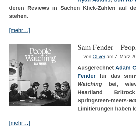
deren Reviews in Sachen Klick-Zahlen auf d
stehen.
[mehr…]
Sam Fender – Peop
von
Oliver
am 7. März 2
Ausgerechnet
Adam G
Fender
für das sinnv
Watching
bei, wiev
Heartland Britro
Springsteen-meets-
W
Limitierungen haben 
[mehr…]