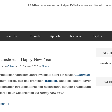
RSS-Feed abonnieren
Artikel per E-Mail abonnieren
Kontakt
Abou
Jahrescharts
Konzerte
Specials
Interviews
Playlisten
SUCH
umshoes – Happy New Year
von
Oliver
am 8. Januar 2026
in
Album
nmittelbar nach dem Jahreswechsel steht ein neues
Gumshoes
-
lbum bereit, das hat praktisch
Tradition
. Dass die Nacht davor
FACE
edoch auch ihre Schattenseiten haben kann, darüber erzählt Sam
parks neun Geschichten auf
Happy New Year
.
mehr…]