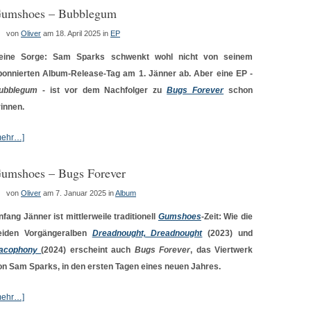
umshoes – Bubblegum
von
Oliver
am 18. April 2025
in
EP
eine Sorge: Sam Sparks schwenkt wohl nicht von seinem
bonnierten Album-Release-Tag am 1. Jänner ab. Aber eine EP -
ubblegum
- ist vor dem Nachfolger zu
Bugs Forever
schon
rinnen.
mehr…]
umshoes – Bugs Forever
von
Oliver
am 7. Januar 2025
in
Album
nfang Jänner ist mittlerweile traditionell
Gumshoes
-Zeit: Wie die
eiden Vorgängeralben
Dreadnought, Dreadnought
(2023) und
acophony
(2024) erscheint auch
Bugs Forever
, das Viertwerk
on Sam Sparks, in den ersten Tagen eines neuen Jahres.
mehr…]