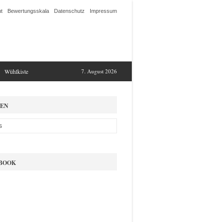
t
Bewertungsskala
Datenschutz
Impressum
Wühlkiste
7. August 2026
EN
BOOK