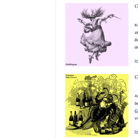
G
K
a
B
d
[
G
A
b
C
v
[