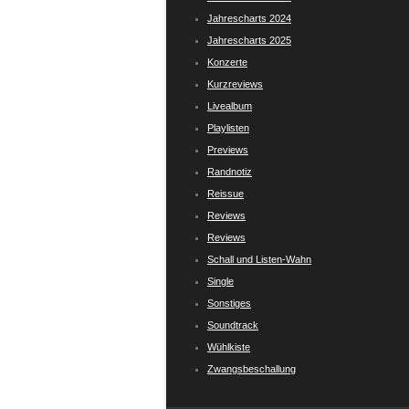
Jahrescharts 2024
Jahrescharts 2025
Konzerte
Kurzreviews
Livealbum
Playlisten
Previews
Randnotiz
Reissue
Reviews
Reviews
Schall und Listen-Wahn
Single
Sonstiges
Soundtrack
Wühlkiste
Zwangsbeschallung