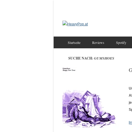
Startseite
Reviews
Spotify
SUCHE NACH:
GUMSHOES
G
U
A
j
S
[