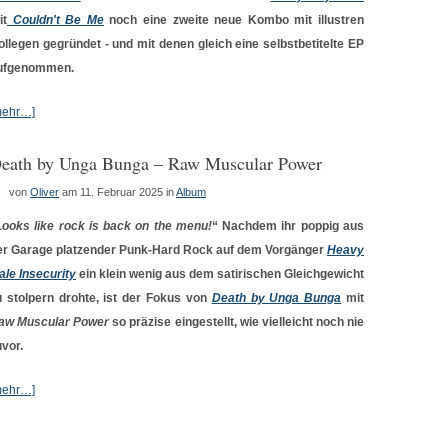
it
Couldn't Be Me
noch eine zweite neue Kombo mit illustren
ollegen gegründet - und mit denen gleich eine selbstbetitelte EP
ufgenommen.
mehr…]
eath by Unga Bunga – Raw Muscular Power
von
Oliver
am 11. Februar 2025
in
Album
Looks like rock is back on the menu!
“ Nachdem ihr poppig aus
er Garage platzender Punk-Hard Rock auf dem Vorgänger
Heavy
ale Insecurity
ein klein wenig aus dem satirischen Gleichgewicht
u stolpern drohte, ist der Fokus von
Death by Unga Bunga
mit
aw Muscular Power
so präzise eingestellt, wie vielleicht noch nie
uvor.
mehr…]