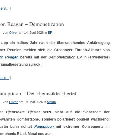
mehr…]
ron Reagan – Demonetization
von
Oliver
am 14. Juni 2026
in
EP
napp ein halbes Jahr nach der überraschendes Ankündigung
iner Reunion melden sich die Crossover Thrash-Allstars von
ron Reagan
bereits mit der
Demonetization
EP in (erweiterter)
riginalbesetzung zurück!
mehr…]
anopticon – Det Hjemsøkte Hjertet
von
Oliver
am 19. Mai 2026
in
Album
et Hjemsøkte Hjertet
setzt nicht auf die Sicherheit der
ewährten Komfortzone, sondern polarisiert opulent wachsend:
ustin Lunn richtet
Panopticon
mit extremer Konsequenz im
ymphonic Black Metal neu aus.