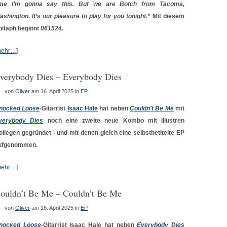
ime I’m gonna say this. But we are Botch from Tacoma,
ashington. It’s our pleasure to play for you tonight.
” Mit diesem
pitaph beginnt
061524
.
mehr…]
verybody Dies – Everybody Dies
von
Oliver
am 16. April 2025
in
EP
nocked Loose
-Gitarrist
Isaac Hale
hat neben
Couldn't Be Me
mit
verybody Dies
noch eine zweite neue Kombo mit illustren
ollegen gegründet - und mit denen gleich eine selbstbetitelte EP
ufgenommen.
mehr…]
ouldn’t Be Me – Couldn’t Be Me
von
Oliver
am 16. April 2025
in
EP
nocked Loose
-Gitarrist Isaac Hale hat neben
Everybody Dies