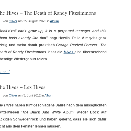
he Hives – The Death of Randy Fitzsimmons
von
Oliver
am 25. August 2023
in
Album
Rock'n'roll can't grow up, it is a perpetual teenager and this
lbum feels exactly like that
" sagt Howlin' Pelle Almqvist ganz
ichtig und meint damit praktisch
Garage Revival Forever
:
The
eath of Randy Fitzsimmons
lässt die
Hives
eine überraschend
ebendige Wiedergeburt feiern.
mehr…]
he Hives – Lex Hives
von
Oliver
am 3. Juni 2012
in
Album
he Hives
haben fünf geschlagene Jahre nach dem missglückten
witterwesen '
The Black And White Album
' wieder Bock auf
ackigen Schwedenrock und haben gelernt, dass sie sich dafür
icht aus dem Fenster lehnen müssen.