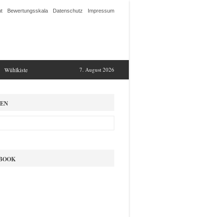
t
Bewertungsskala
Datenschutz
Impressum
Wühlkiste
7. August 2026
EN
BOOK