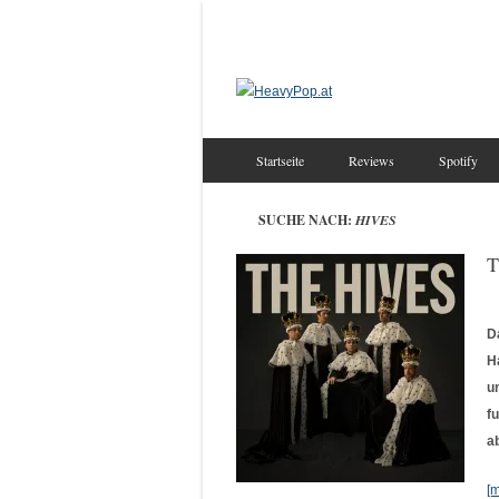
Startseite
Reviews
Spotify
SUCHE NACH:
HIVES
T
D
H
u
f
a
[