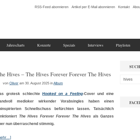
RSS-Feed abonnieren
Artikel per E-Mail abonnieren
Kontakt
Abou
Jahrescharts
Konzerte
Specials
Interviews
Playlisten
SUCH
he Hives – The Hives Forever Forever The Hives
von
Oliver
am 30. August 2025
in
Album
as grotesk schlechte
Hooked on a Feeling
-Cover und eine
andvoll medioker wirkender Vorabsingles haben einen
FACE
ninspirierten Schnellschuss befürchten lassen. Tatsächlich
unktioniert
The Hives Forever Forever The Hives
als Ganzes
ber nun überraschend stimmig.
mehr…]