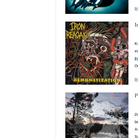
[
I
K
e
I
O
[
P
D
b
A
S