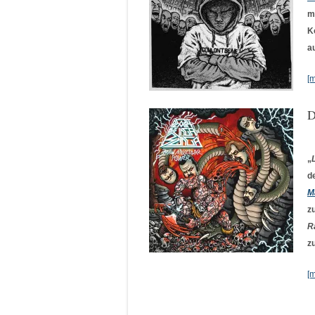
m
K
a
[
D
„
d
M
z
R
z
[