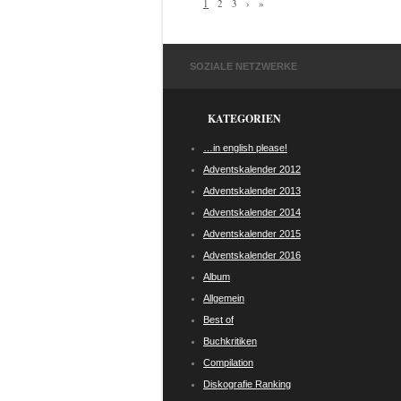
1
2
3
›
»
SOZIALE NETZWERKE
KATEGORIEN
…in english please!
Adventskalender 2012
Adventskalender 2013
Adventskalender 2014
Adventskalender 2015
Adventskalender 2016
Album
Allgemein
Best of
Buchkritiken
Compilation
Diskografie Ranking