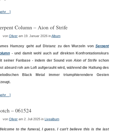
mehr…]
erpent Column – Aion of Strife
von
Oliver
am 19. Januar 2026
in
Album
ames Hamzey geht auf Distanz zu den Wurzeln von
Serpent
olumn
- und damit wohl auch auf direkten Konfrontationskurs
it seiner Fanbase - indem der Sound von
Aion of Strife
schon
ast absurd roh am Lofi aufgerauht wird, während die Haltung des
elodischen Black Metal immer triumphierendere Gesten
rzeugt.
mehr…]
otch – 061524
von
Oliver
am 2. Juli 2025
in
Livealbum
Welcome to the funeral, I guess. I can’t believe this is the last