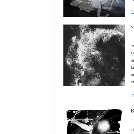
[
S
J
C
m
f
m
e
[
B
„