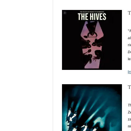
T
"
a
r
D
l
[
T
T
Z
z
n