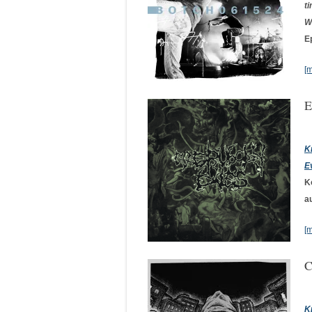
t
W
E
[
E
K
E
K
a
[
C
K