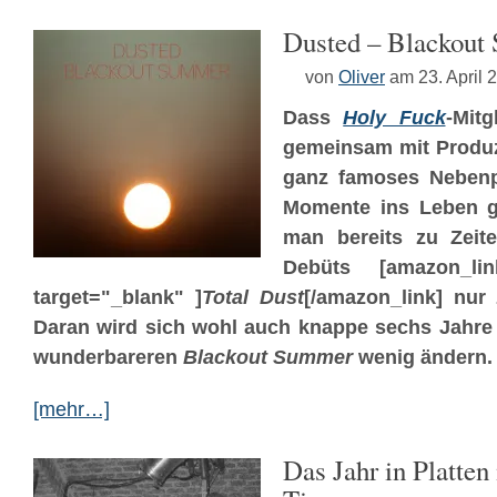
Dusted – Blackout
von
Oliver
am 23. April 
Dass
Holy Fuck
-Mitg
gemeinsam mit Produz
ganz famoses Nebenpro
Momente ins Leben ge
man bereits zu Zeit
Debüts [amazon_lin
target="_blank" ]
Total Dust
[/amazon_link] nur 
Daran wird sich wohl auch knappe sechs Jahre
wunderbareren
Blackout Summer
wenig ändern.
[mehr…]
Das Jahr in Platten