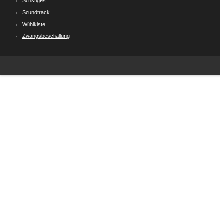
Sonstiges
Soundtrack
Wühlkiste
Zwangsbeschallung