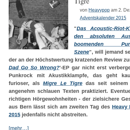
Tigre
von
Heavypop
am 2. D
Adventskalender 2015
"
Das Acoustic-Riot-K
den absoluten Aus
boomenden Punk-S
Szene
", will jemand 
der an der Höchstwertung kratzenden Review zur
Dad Go So Wrong?
'-EP gar nicht erst verber
Punkrock mit Akustikklampfe, das geht ka
furioser, als
Migre Le Tigre
das seit seinem 
angenehm schlauen Texten praktiziert. Eventue
richtigen Hörgewohnheiten - der zielsichere 
aus Bern lässt sich am zweiten Tag des
Heavy 
2015
jedenfalls nicht abstreiten.
[mehr…]