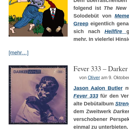
Dem überraschenden
folgend ist
The New
Solodebüt von
Meme
Greep
eigentlich gena
sich nach
Hellfire
mehr. In vielerlei Hinsi
[mehr…]
Fever 333 – Darker
von
Oliver
am 9. Oktobe
Jason Aalon Butler
nu
Fever 333
für den Ver
alte Debütalbum
Stren
dem Zweitwerk
Darke
verschobener Perspekt
einmal zu unterbieten.