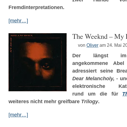
Fremdinterpretationen.
[mehr…]
The Weeknd – My D
von
Oliver
am 24. Mai 2
Der längst im 
angekommene Abel
adressiert seine Bre
Dear Melancholy,
- un
elektronische Katha
rund um die für
T
weiteres nicht mehr greifbare
Trilogy
.
[mehr…]