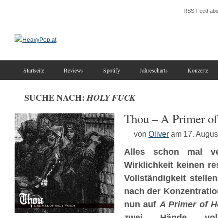
RSS-Feed abo
Startseite
Reviews
Spotify
Jahrescharts
Konzerte
SUCHE NACH:
HOLY FUCK
Thou – A Primer o
von
Oliver
am 17. Augus
Alles schon mal ver
Wirklichkeit keinen r
Vollständigkeit stelle
nach der Konzentratio
nun auf
A Primer of 
zwei Hände vol