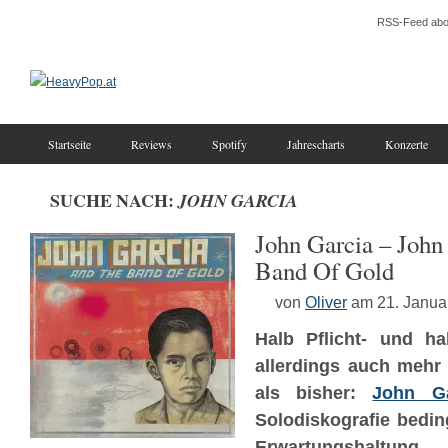
RSS-Feed abo
Startseite
Reviews
Spotify
Jahrescharts
Konzerte
SUCHE NACH:
JOHN GARCIA
John Garcia – John
Band Of Gold
von
Oliver
am 21. Janua
Halb Pflicht- und ha
allerdings auch mehr 
als bisher:
John Ga
Solodiskografie bedi
Erwartungshaltung 