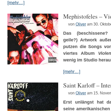
[mehr…]
Mephistofeles – Vi
von
Oliver
am 30. Oktob
Das (beschissene? 
geile?) Artwork auß
putzen die Songs v
viertes Album
Viole
wenig im Studio herau
[mehr…]
Saint Karloff – Int
von
Oliver
am 15. Nove
Erst unlängst hat d
seine amerikanischen