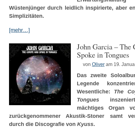
Wüstenjünger durch leidlich inspirierte, aber e
Simplizitäten.
[mehr…]
John Garcia – The
Spoke in Tongues
von
Oliver
am 19. Janua
Das zweite Soloalbu
Legende konzentr
Wesentliche:
The Co
Tongues
inszenier
mächtiges Organ vo
zurückgenommener Akustik-Stoner samt vere
durch die Discografie von
Kyuss
.