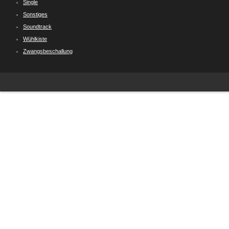
Single
Sonstiges
Soundtrack
Wühlkiste
Zwangsbeschallung