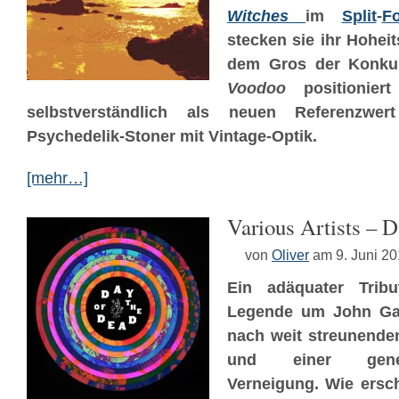
Witches
im
Split
-
F
stecken sie ihr Hoheit
dem Gros der Konku
Voodoo
positionier
selbstverständlich als neuen Referenzwert
Psychedelik-Stoner mit Vintage-Optik.
[mehr…]
Various Artists – D
von
Oliver
am 9. Juni 2
Ein adäquater Trib
Legende um John Garc
nach weit streunende
und einer gener
Verneigung. Wie ersc