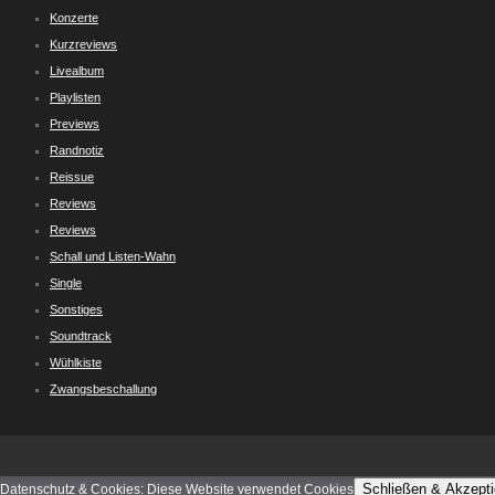
Konzerte
Kurzreviews
Livealbum
Playlisten
Previews
Randnotiz
Reissue
Reviews
Reviews
Schall und Listen-Wahn
Single
Sonstiges
Soundtrack
Wühlkiste
Zwangsbeschallung
Schließen & Akzepti
Datenschutz & Cookies: Diese Website verwendet Cookies