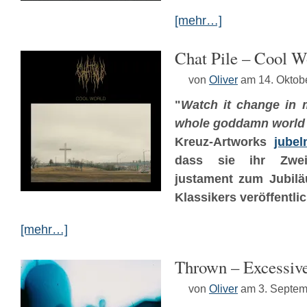
[mehr…]
Chat Pile – Cool W
von
Oliver
am 14. Oktob
"
Watch it change in 
whole goddamn world
Kreuz-Artworks
jube
dass sie ihr Zwe
justament zum Jubil
Klassikers veröffentli
[mehr…]
Thrown – Excessive
von
Oliver
am 3. Septem