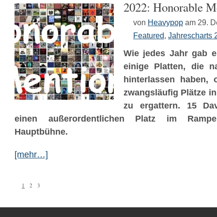
2022: Honorable M
von
Heavypop
am 29. 
Featured
,
Jahrescharts 
Wie jedes Jahr gab e
einige Platten, die n
hinterlassen haben,
zwangsläufig Plätze in
zu ergattern. 15 D
einen außerordentlichen Platz im Rampen
Hauptbühne.
[mehr…]
1
2
3