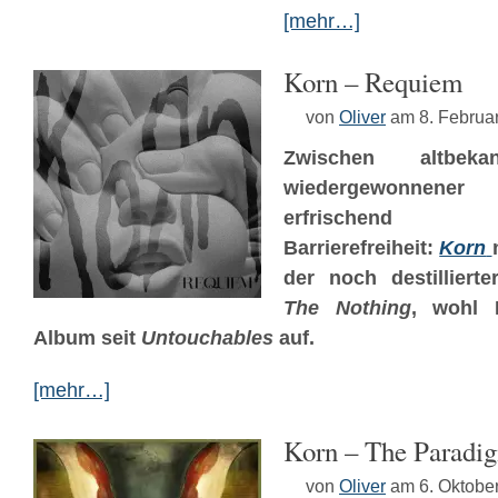
[mehr…]
Korn – Requiem
von
Oliver
am 8. Februa
Zwischen altbeka
wiedergewonnener
erfrischend kn
Barrierefreiheit:
Korn
der noch destilliert
The Nothing
, wohl 
Album seit
Untouchables
auf.
[mehr…]
Korn – The Paradig
von
Oliver
am 6. Oktobe