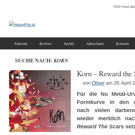
RSS-Feed abo
Startseite
Reviews
Spotify
Jahrescharts
Konzerte
SUCHE NACH:
KORN
Korn – Reward the 
von
Oliver
am 28. April 
Für die Nu Metal-Ur
Formkurve in den v
nach vielen darben
wieder merklich nac
Reward The Scars
setz