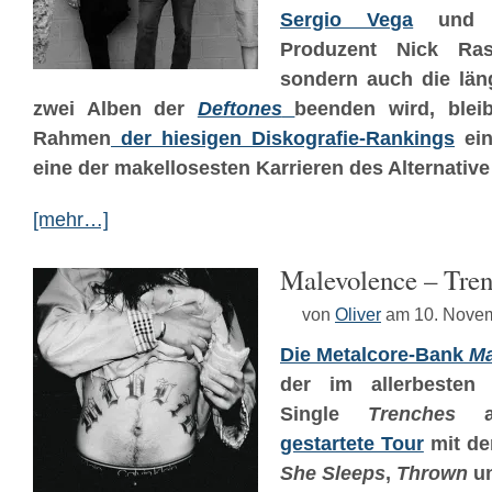
Sergio Vega
und d
Produzent Nick Rask
sondern auch die län
zwei Alben der
Deftones
beenden wird, blei
Rahmen
der hiesigen Diskografie-Rankings
ein
eine der makellosesten Karrieren des Alternative
[mehr…]
Malevolence – Tre
von
Oliver
am 10. Nove
Die Metalcore-Bank
Ma
der im allerbesten 
Single
Trenches
a
gestartete Tour
mit de
She Sleeps
,
Thrown
u