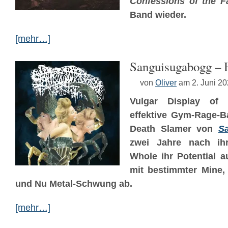
Confessions of the F
Band wieder.
[mehr…]
Sanguisugabogg – 
von
Oliver
am 2. Juni 2
Vulgar Display of 
effektive Gym-Rage-Ba
Death Slamer von
S
zwei Jahre nach ih
Whole ihr Potential a
mit bestimmter Mine,
und Nu Metal-Schwung ab.
[mehr…]