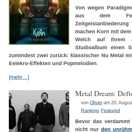
Von wegen Paradigme
aus dem Fens
Zeitgeistanbiederung 
machen
Korn
mit dem 
Welch auf ihrem 
Studioalbum einen Sc
zumindest zwei zurück: klassischer Nu Metal mi
Eelekro-Effekten und Popmelodien
.
[mehr…]
Metal Dream: Deft
von
Oliver
am 20. Augus
Ranking
,
Featured
Bevor das verdammt
nicht nur
den unrühm