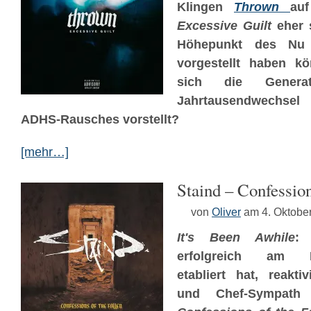
Klingen
Thrown
au
Excessive Guilt
eher 
Höhepunkt des Nu 
vorgestellt haben k
sich die Genera
Jahrtausendwechsel 
ADHS-Rausches vorstellt?
[mehr…]
Staind – Confession
von
Oliver
am 4. Oktobe
It's Been Awhile
:
erfolgreich am M
etabliert hat, reakti
und Chef-Sympat