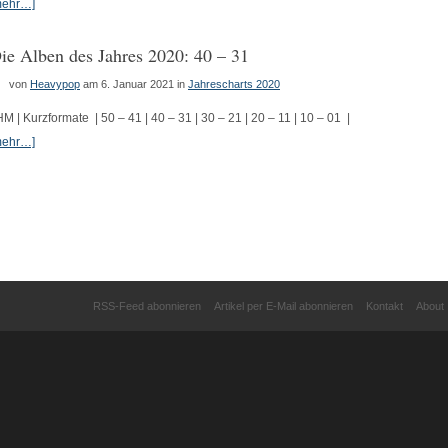
mehr…]
ie Alben des Jahres 2020: 40 – 31
von
Heavypop
am 6. Januar 2021
in
Jahrescharts 2020
HM | Kurzformate | 50 – 41 | 40 – 31 | 30 – 21 | 20 – 11 | 10 – 01 |
mehr…]
RSS-Feed abonnieren
Artikel per E-Mail abonnieren
Kontakt
About