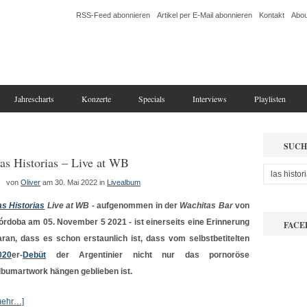
RSS-Feed abonnieren
Artikel per E-Mail abonnieren
Kontakt
Abou
Jahrescharts
Konzerte
Specials
Interviews
Playlisten
SUCH
as Historias – Live at WB
von
Oliver
am 30. Mai 2022
in
Livealbum
as Historias
Live at WB
- aufgenommen in der
Wachitas Bar
von
órdoba am 05. November 5 2021 - ist einerseits eine Erinnerung
FACE
aran, dass es schon erstaunlich ist, dass vom selbstbetitelten
020
er-
Debüt
der Argentinier nicht nur das pornoröse
lbumartwork hängen geblieben ist.
mehr…]