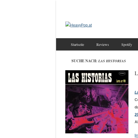
Startseite
Reviews
Spotify
SUCHE NACH:
LAS HISTORIAS
L
L
C
d
2
A
[