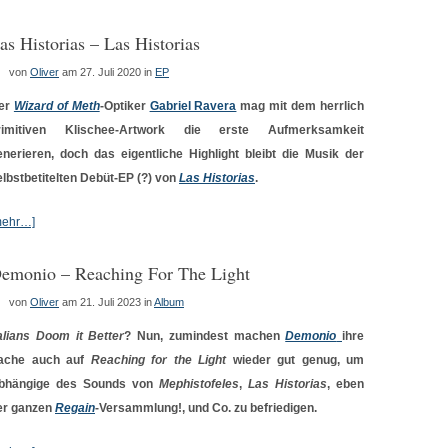
as Historias – Las Historias
von
Oliver
am 27. Juli 2020
in
EP
er
Wizard of Meth
-Optiker
Gabriel Ravera
mag mit dem herrlich
rimitiven Klischee-Artwork die erste Aufmerksamkeit
enerieren, doch das eigentliche Highlight bleibt die Musik der
elbstbetitelten Debüt-EP (?) von
Las Historias
.
mehr…]
emonio – Reaching For The Light
von
Oliver
am 21. Juli 2023
in
Album
talians Doom it Better
? Nun, zumindest machen
Demonio
ihre
ache auch auf
Reaching for the Light
wieder gut genug, um
bhängige des Sounds von
Mephistofeles
,
Las Historias
, eben
er ganzen
Regain
-Versammlung!, und Co. zu befriedigen.