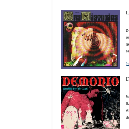
L
D
p
g
s
[
D
I
S
A
d