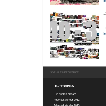
[
D
| 
[
SOZIALE NETZWERKE
KATEGORIEN
…in english please!
Adventskalender 2012
Adventskalender 2013