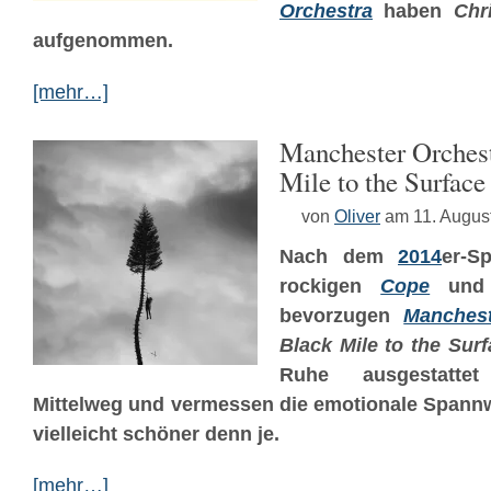
Orchestra
haben
Chr
aufgenommen.
[mehr…]
Manchester Orches
Mile to the Surface
von
Oliver
am 11. Augus
Nach dem
2014
er-S
rockigen
Cope
und 
bevorzugen
Manchest
Black Mile to the Sur
Ruhe ausgestatte
Mittelweg und vermessen die emotionale Spannw
vielleicht schöner denn je.
[mehr…]