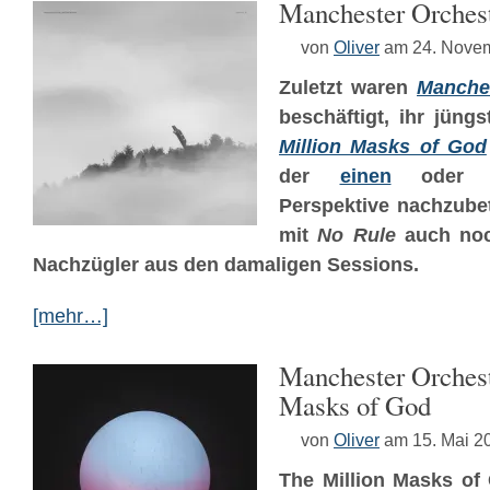
Manchester Orches
von
Oliver
am 24. Nove
Zuletzt waren
Manche
beschäftigt, ihr jün
Million Masks of God
der
einen
ode
Perspektive nachzubet
mit
No Rule
auch noc
Nachzügler aus den damaligen Sessions.
[mehr…]
Manchester Orchest
Masks of God
von
Oliver
am 15. Mai 2
The Million Masks of 