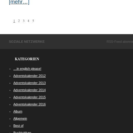
[mehr…]
1
2
3
4
5
SOZIALE NETZWERKE
RSS-Feed abonni
KATEGORIEN
…in english please!
Adventskalender 2012
Adventskalender 2013
Adventskalender 2014
Adventskalender 2015
Adventskalender 2016
Album
Allgemein
Best of
Buchkritiken