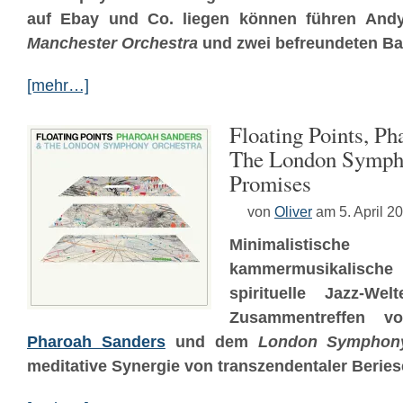
auf Ebay und Co. liegen können führen And
Manchester Orchestra
und zwei befreundeten Ba
[mehr…]
Floating Points, P
The London Sympho
Promises
von
Oliver
am 5. April 2
Minimalistische
kammermusikalische
spirituelle Jazz-We
Zusammentreffen 
Pharoah Sanders
und dem
London Symphony
meditative Synergie von transzendentaler Beries