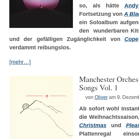
so, als hätte
Andy
Fortsetzung von
A Bla
ein Soloalbum aufgen
den wunderbaren Ki
und der gefälligen Zugänglichkeit von
Cope
verdammt reibungslos.
[mehr…]
Manchester Orchest
Songs Vol. 1
von
Oliver
am 9. Dezem
Ab sofort wohl Instan
die Weihnachtssaison
Christmas
und
Ple
Plattenregal eins