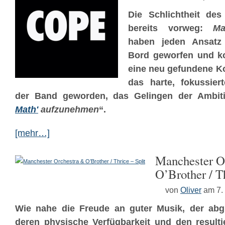
Die Schlichtheit de
bereits vorweg:
Ma
haben jeden Ansatz
Bord geworfen und ko
eine neu gefundene Ko
das harte, fokussier
der Band geworden, das Gelingen der Ambit
Math'
aufzunehmen
“.
[mehr…]
Manchester O
O’Brother / Th
von
Oliver
am 7.
Wie nahe die Freude an guter Musik, der abg
deren physische Verfügbarkeit und den result