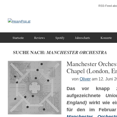
RSS-Feed abo
Startseite
Reviews
Spotify
Jahrescharts
Konzerte
SUCHE NACH:
MANCHESTER ORCHESTRA
Manchester Orches
Chapel (London, E
von
Oliver
am 12. Juni 
Das vor knapp zw
aufgezeichnete
Unio
England)
wirkt wie ei
für den im Februar
Manchester Orchestr