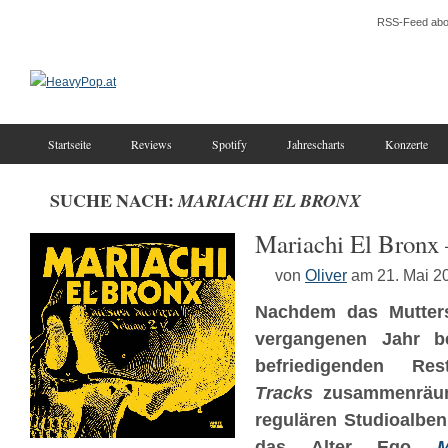
RSS-Feed abo
Startseite
Reviews
Spotify
Jahrescharts
Konzerte
SUCHE NACH:
MARIACHI EL BRONX
Mariachi El Bronx
von
Oliver
am 21. Mai 2
Nachdem das Mutter
vergangenen Jahr be
befriedigenden R
Tracks
zusammenräum
regulären Studioalben 
das Alter Ego