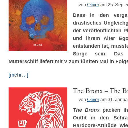
von
Oliver
am 25. Sept
Dass in den verga
drastisches Ungleichg
der veröffentlichten 
und ihrem Alter E
entstanden ist, musst
Sorge sein: Das H
Mutterschiff liefert mit V zum fünften Mal in Folg
[mehr…]
The Bronx – The B
von
Oliver
am 31. Janua
The Bronx
packen ihr
Outfit in den Schr
Hardcore-Attitüde wie