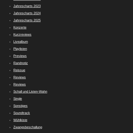
Jahrescharts 2023
Jahrescharts 2024
Jahrescharts 2025
Konzerte
Kurzreviews
Livealbum
Playlisten
Previews
Randnotiz
Reissue
Reviews
Reviews
Schall und Listen-Wahn
Single
Sonstiges
Soundtrack
Wühlkiste
Zwangsbeschallung