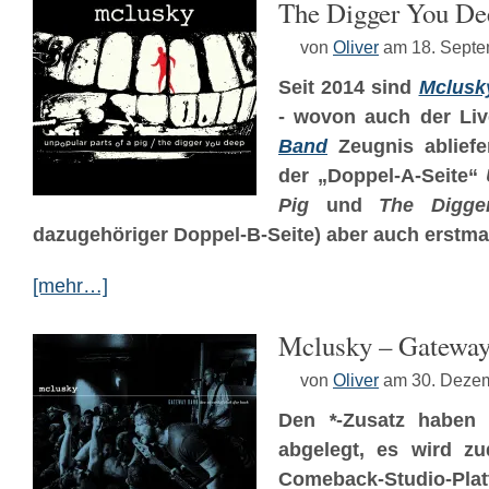
The Digger You De
von
Oliver
am 18. Sept
Seit 2014 sind
Mclusk
- wovon auch der Liv
Band
Zeugnis abliefe
der „Doppel-A-Seite“
Pig
und
The Digg
dazugehöriger Doppel-B-Seite) aber auch erstmal
[mehr…]
Mclusky – Gatewa
von
Oliver
am 30. Deze
Den
*
-Zusatz haben
abgelegt, es wird zu
Comeback-Studio-Pla