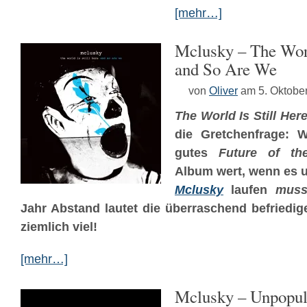
[mehr…]
Mclusky – The Worl
and So Are We
von
Oliver
am 5. Oktobe
The World Is Still He
die Gretchenfrage: W
gutes
Future of the
Album wert, wenn es 
Mclusky
laufen
mus
Jahr Abstand lautet die überraschend befriedige
ziemlich viel!
[mehr…]
Mclusky – Unpopular