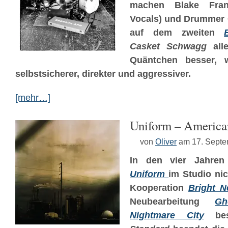
machen Blake Franc
Vocals) und Drummer G
auf dem zweiten
Casket Schwagg
all
Quäntchen besser, w
selbstsicherer, direkter und aggressiver.
[mehr…]
Uniform – America
von
Oliver
am 17. Sept
In den vier Jahre
Uniform
im Studio ni
Kooperation
Bright N
Neubearbeitung
Gh
Nightmare City
bes