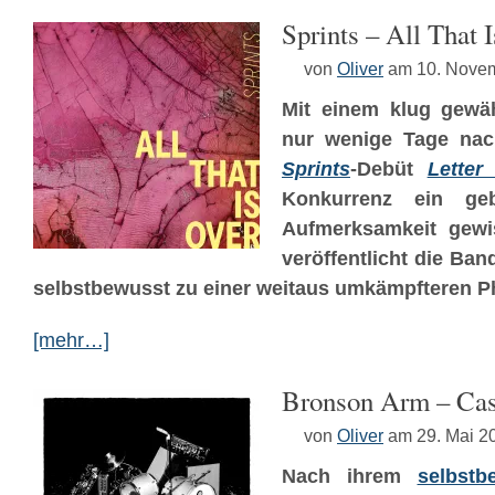
Sprints – All That 
von
Oliver
am 10. Nove
Mit einem klug gewäh
nur wenige Tage nac
Sprints
-Debüt
Letter
Konkurrenz ein g
Aufmerksamkeit gew
veröffentlicht die Ba
selbstbewusst zu einer weitaus umkämpfteren P
[mehr…]
Bronson Arm – Ca
von
Oliver
am 29. Mai 2
Nach ihrem
selbstb