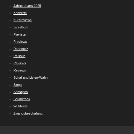
Jahrescharts 2025
Konzerte
Kurzreviews
Livealbum
Playlisten
Previews
Randnotiz
Reissue
Reviews
Reviews
Schall und Listen-Wahn
Single
Sonstiges
Soundtrack
Wühlkiste
Zwangsbeschallung