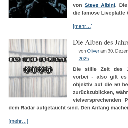
von
Steve Albini
. Di
die famose Liveplatte
[mehr…]
Die Alben des Jahr
von
Oliver
am 30. Deze
2025
Die stille Zeit des 
vorbei - also gilt e
objektiv auf die 50 b
zurückzublicken, währ
vielversprechenden P
dem Radar aufgetaucht sind. Den Anfang machen 
[mehr…]