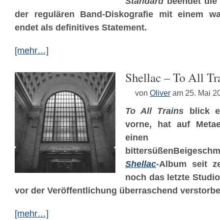
Standard
beendet die 
der regulären Band-Diskografie mit einem wa
endet als definitives Statement.
[mehr…]
Shellac – To All Tr
von
Oliver
am 25. Mai 2
To All Trains
blick ei
vorne, hat auf Metae
einen sen
bittersüßenBeiges
Shellac
-Album seit z
noch das letzte Studi
vor der Veröffentlichung überraschend verstor
[mehr…]