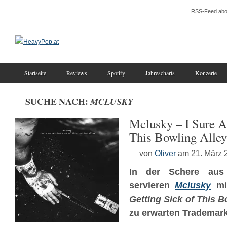
RSS-Feed abo
Startseite
Reviews
Spotify
Jahrescharts
Konzerte
SUCHE NACH:
MCLUSKY
Mclusky – I Sure A
This Bowling Alley
von
Oliver
am 21. März 
In der Schere aus 
servieren
Mclusky
mi
Getting Sick of This B
zu erwarten Trademar