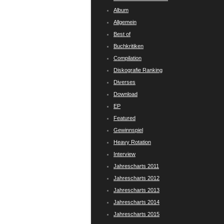
Album
Allgemein
Best of
Buchkritiken
Compilation
Diskografie Ranking
Diverses
Download
EP
Featured
Gewinnspiel
Heavy Rotation
Interview
Jahrescharts 2011
Jahrescharts 2012
Jahrescharts 2013
Jahrescharts 2014
Jahrescharts 2015