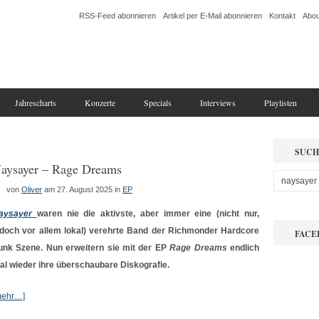
RSS-Feed abonnieren
Artikel per E-Mail abonnieren
Kontakt
Abou
Jahrescharts
Konzerte
Specials
Interviews
Playlisten
SUCH
aysayer – Rage Dreams
von
Oliver
am 27. August 2025
in
EP
aysayer
waren nie die aktivste, aber immer eine (nicht nur,
edoch vor allem lokal) verehrte Band der Richmonder Hardcore
FACE
unk Szene. Nun erweitern sie mit der EP
Rage Dreams
endlich
al wieder ihre überschaubare Diskografie.
mehr…]