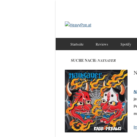
Startseite
Reviews
Spotify
SUCHE NACH:
NAYSAYER
N
N
j
P
m
[