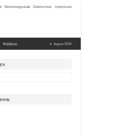
t
Bewertungsskala
Datenschutz
Impressum
Wühlkiste
6. August 2026
EN
BOOK