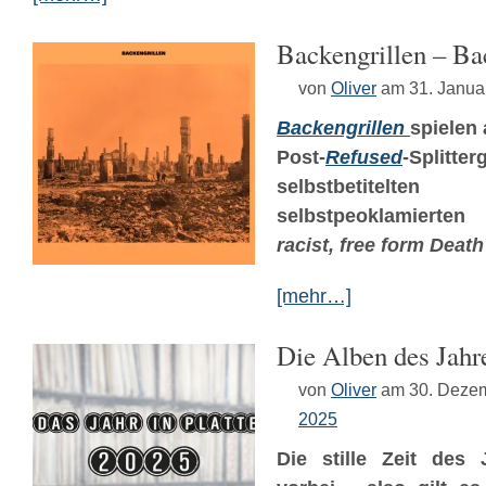
Backengrillen – Ba
von
Oliver
am 31. Janua
Backengrillen
spielen
Post-
Refused
-Splitt
selbstbetitel
selbstpeoklamierten
racist, free form Death
[mehr…]
Die Alben des Jahr
von
Oliver
am 30. Deze
2025
Die stille Zeit des 