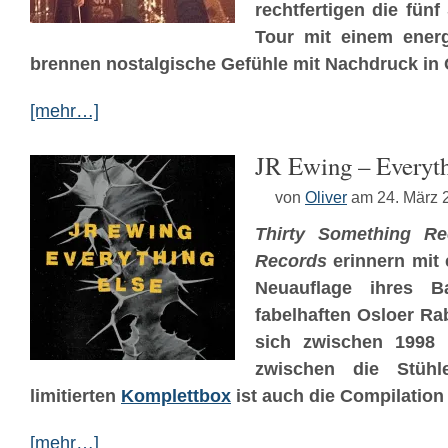
rechtfertigen die fün
Tour mit einem energ
brennen nostalgische Gefühle mit Nachdruck in
[mehr…]
JR Ewing – Everyth
von
Oliver
am 24. März 
Thirty Something Re
Records
erinnern mit 
Neuauflage ihres B
fabelhaften Osloer R
sich zwischen 1998 
zwischen die Stühle
limitierten
Komplettbox
ist auch die Compilatio
[mehr…]