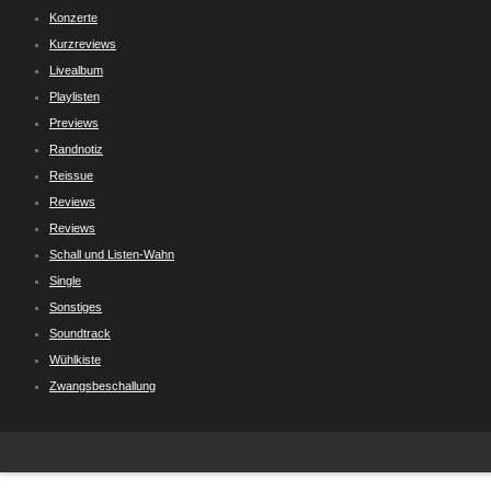
Konzerte
Kurzreviews
Livealbum
Playlisten
Previews
Randnotiz
Reissue
Reviews
Reviews
Schall und Listen-Wahn
Single
Sonstiges
Soundtrack
Wühlkiste
Zwangsbeschallung