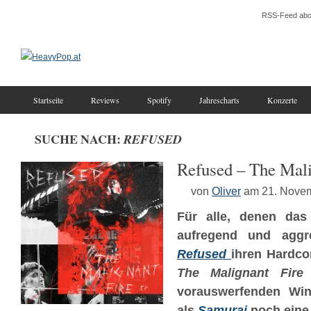
RSS-Feed abo
Startseite
Reviews
Spotify
Jahrescharts
Konzerte
SUCHE NACH:
REFUSED
Refused – The Mali
von
Oliver
am 21. Nove
Für alle, denen da
aufregend und aggre
Refused
ihren Hardco
The Malignant Fire
vorauswerfenden Win
als
Samurai
noch eine