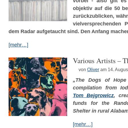
vorbei - also gilt e
objektiv auf die 50 b
zurückzublicken, währ
vielversprechenden P
dem Radar aufgetaucht sind. Den Anfang machen 
[mehr…]
Various Artists – 
von
Oliver
am 14. Augus
„The Dogs of Hope 
compilation from Io
Tom Bejgrowicz
, cre
funds for the Rand
Shelter in rural Alaba
[mehr…]