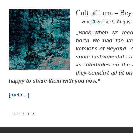
Cult of Luna – Beyo
von
Oliver
am 9. August
„
Back when we reco
north we had the ide
versions of Beyond - 
some instrumental - 
as interludes on the 
they couldn't all fit 
happy to share them with you now.
“
[mehr…]
1
2
3
4
5