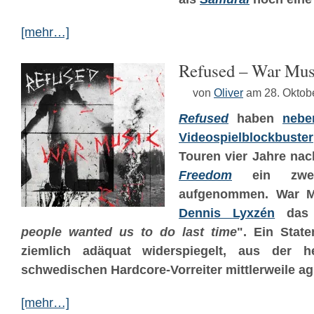
[mehr…]
Refused – War Mus
von
Oliver
am 28. Oktob
Refused
haben
nebe
Videospielblockbuster
Touren vier Jahre na
Freedom
ein zweit
aufgenommen. War Mu
Dennis Lyxzén
das 
people wanted us to do last time
". Ein Stat
ziemlich adäquat widerspiegelt, aus der h
schwedischen Hardcore-Vorreiter mittlerweile ag
[mehr…]