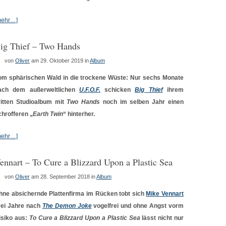
mehr…]
ig Thief – Two Hands
von
Oliver
am 29. Oktober 2019
in
Album
om sphärischen Wald in die trockene Wüste: Nur sechs Monate
ach dem außerweltlichen
U.F.O.F.
schicken
Big Thief
ihrem
ritten Studioalbum mit
Two Hands
noch im selben Jahr einen
chrofferen „
Earth Twin
“ hinterher.
mehr…]
ennart – To Cure a Blizzard Upon a Plastic Sea
von
Oliver
am 28. September 2018
in
Album
hne absichernde Plattenfirma im Rücken tobt sich
Mike Vennart
rei Jahre nach
The Demon Joke
vogelfrei und ohne Angst vorm
isiko aus:
To Cure a Blizzard Upon a Plastic Sea
lässt nicht nur