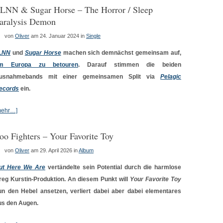
LNN & Sugar Horse – The Horror / Sleep
aralysis Demon
von
Oliver
am 24. Januar 2024
in
Single
LNN
und
Sugar Horse
machen sich demnächst gemeinsam auf,
m Europa zu betouren
. Darauf stimmen die beiden
usnahmebands mit einer gemeinsamen Split via
Pelagic
ecords
ein.
mehr…]
oo Fighters – Your Favorite Toy
von
Oliver
am 29. April 2026
in
Album
ut Here We Are
vertändelte sein Potential durch die harmlose
reg Kurstin-Produktion. An diesem Punkt will
Your Favorite Toy
un den Hebel ansetzen, verliert dabei aber dabei elementares
us den Augen.