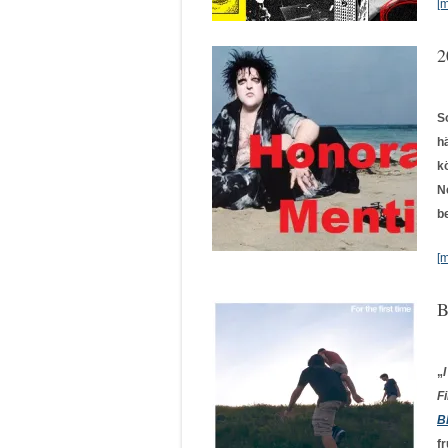
[
2
S
h
k
N
b
[
B
„
I
F
B
f