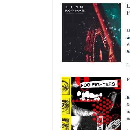
L
P
L
u
A
R
[
F
B
G
n
a