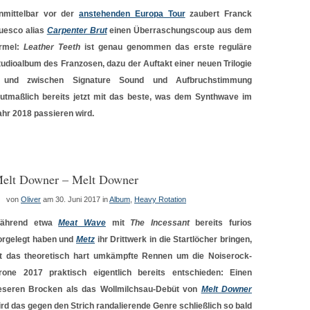
nmittelbar vor der
anstehenden Europa Tour
zaubert Franck
uesco alias
Carpenter Brut
einen Überraschungscoup aus dem
rmel:
Leather Teeth
ist genau genommen das erste reguläre
tudioalbum des Franzosen, dazu der Auftakt einer neuen Trilogie
 und zwischen Signature Sound und Aufbruchstimmung
utmaßlich bereits jetzt mit das beste, was dem Synthwave im
ahr 2018 passieren wird.
elt Downer – Melt Downer
von
Oliver
am 30. Juni 2017
in
Album
,
Heavy Rotation
ährend etwa
Meat Wave
mit
The Incessant
bereits furios
orgelegt haben und
Metz
ihr Drittwerk in die Startlöcher bringen,
st das theoretisch hart umkämpfte Rennen um die Noiserock-
rone 2017 praktisch eigentlich bereits entschieden: Einen
ieseren Brocken als das Wollmilchsau-Debüt von
Melt Downer
ird das gegen den Strich randalierende Genre schließlich so bald