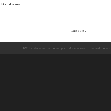
icht auskotzen.
Seite 1 von 2
RSS-Feed abonnieren
Artikel per E-Mail abonnieren
Kontakt
About