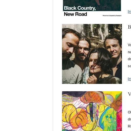
[
B
V
n
d
s
[
V
O
d
R