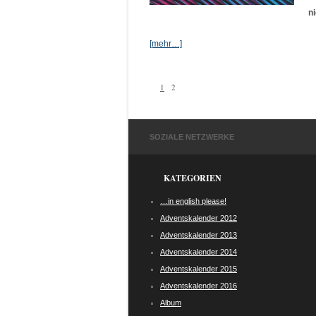
n
[mehr…]
1
2
SOZIALE NETZWERKE
KATEGORIEN
…in english please!
Adventskalender 2012
Adventskalender 2013
Adventskalender 2014
Adventskalender 2015
Adventskalender 2016
Album