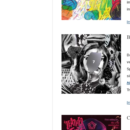
i
i
[
B
D
v
S
s
H
T
[
C