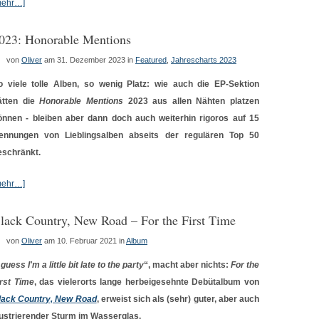
mehr…]
023: Honorable Mentions
von
Oliver
am 31. Dezember 2023
in
Featured
,
Jahrescharts 2023
o viele tolle Alben, so wenig Platz: wie auch die EP-Sektion
ätten die
Honorable Mentions
2023 aus allen Nähten platzen
önnen - bleiben aber dann doch auch weiterhin rigoros auf 15
ennungen von Lieblingsalben abseits der regulären Top 50
eschränkt.
mehr…]
lack Country, New Road – For the First Time
von
Oliver
am 10. Februar 2021
in
Album
 guess I'm a little bit late to the party
“, macht aber nichts:
For the
irst Time
, das vielerorts lange herbeigesehnte Debütalbum von
lack Country, New Road
, erweist sich als (sehr) guter, aber auch
rustrierender Sturm im Wasserglas.