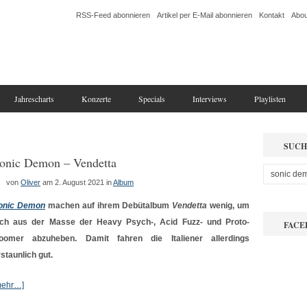
RSS-Feed abonnieren
Artikel per E-Mail abonnieren
Kontakt
Abou
Jahrescharts
Konzerte
Specials
Interviews
Playlisten
SUCH
onic Demon – Vendetta
von
Oliver
am 2. August 2021
in
Album
onic Demon
machen auf ihrem Debütalbum
Vendetta
wenig, um
ich aus der Masse der Heavy Psych-, Acid Fuzz- und Proto-
FACE
oomer abzuheben. Damit fahren die Italiener allerdings
rstaunlich gut.
mehr…]