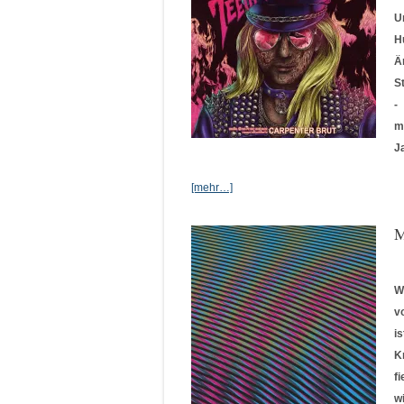
U
H
Ä
S
-
m
J
[mehr…]
M
W
v
i
K
f
w