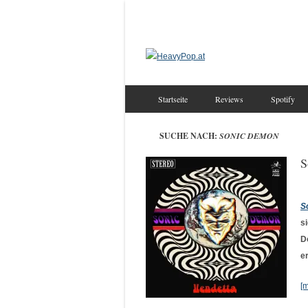
Startseite
Reviews
Spotify
SUCHE NACH:
SONIC DEMON
S
S
s
D
e
[