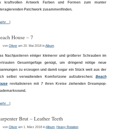
m kraftvollen Artwork Farben und Formen zum munter
nteragierenden Patchwork zusammenfinden.
mehr…]
each House – 7
von
Oliver
am 20. Mai 2018
in
Album
as Nachjustieren einiger kleinerer und größerer Schrauben im
ertrauten Gesamtgefüge genügt, um dringend nötige neue
pannungen zu erzeugen und damit sogar ein Stück weit aus der
ich selbst verwaltenden Komfortzone aufzubrechen:
Beach
ouse
revitalisieren mit
7
ihren Kreise ziehenden Dreampop-
rademarksound.
mehr…]
arpenter Brut – Leather Teeth
von
Oliver
am 1. März 2018
in
Album
,
Heavy Rotation