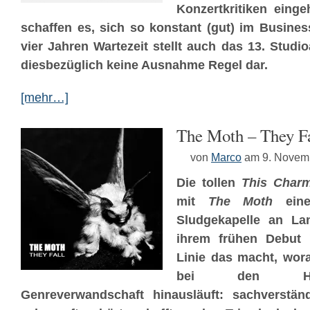
Konzertkritiken eing
schaffen es, sich so konstant (gut) im Busine
vier Jahren Wartezeit stellt auch das 13. Studi
diesbezüglich keine Ausnahme Regel dar.
[mehr…]
The Moth – They Fa
von
Marco
am 9. Novem
Die tollen
This Char
mit
The Moth
eine
Sludgekapelle an La
ihrem frühen Debut 
Linie das macht, wor
bei den Hee
Genreverwandschaft hinausläuft: sachverstän