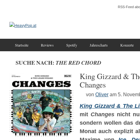
RSS-Feed abo
Startseite
Reviews
Spotify
Jahrescharts
Konzerte
SUCHE NACH:
THE RED CHORD
King Gizzard & Th
Changes
von
Oliver
am 5. Novem
King Gizzard & The L
mit
Changes
nicht nur
sondern wollen das dr
Monat auch explizit a
Maxime von
Ice, De