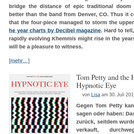
bridge the distance of epic traditional doo
better than the band from Denver, CO. Thus it 
that the four-piece managed to storm the uppe
he year charts by Decibel magazine
. Hard to tel
rapidly evolving
Khemmis
might rise in the year
will be a pleasure to witness.
[mehr…]
Tom Petty and the 
Hypnotic Eye
von
Lisa
am 30. Juli 20
Gegen Tom Petty kann
sagen oder haben: Das
zurück, seitdem wurde
verkauft, durchwe