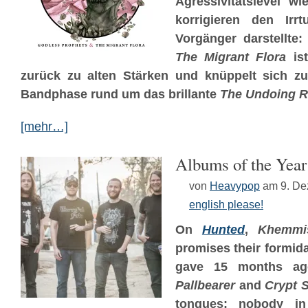
Agressivitätslevel w
korrigieren den Ir
Vorgänger darstellte
The Migrant Flora
ist
zurück zu alten Stärken und knüppelt sich z
Bandphase rund um das brillante
The Undoing R
[mehr…]
Albums of the Yea
von
Heavypop
am 9. D
english please!
On
Hunted
,
Khemmi
promises their formid
gave 15 months ago
Pallbearer
and
Crypt 
tongues: nobody i