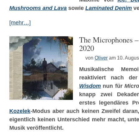
Mushrooms and Lava
sowie
Laminated Denim
ve
[mehr…]
The Microphones –
2020
von
Oliver
am 10. Augus
Musikalische Memo
reaktiviert nach d
Wisdom
nun für
Micr
knapp zwei Dekade
erstes legendäres Pr
Kozelek
-Modus aber auch keinen Zweifel daran,
eigentlich keinen Unterschied mehr macht, un
Musik veröffentlicht.