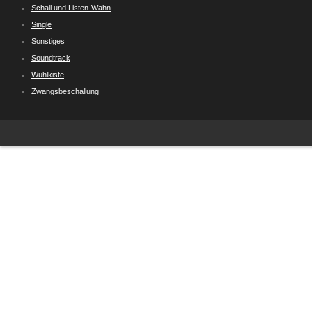
Schall und Listen-Wahn
Single
Sonstiges
Soundtrack
Wühlkiste
Zwangsbeschallung