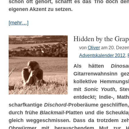
schon oft gehört, schafft es das Trio doch de
eigenen Akzent zu setzen.
[mehr…]
Hidden by the Grap
von
Oliver
am 20. Deze
Adventskalender 2012
,
Als hätten
Dinos
Gitarrenwahnsinn ge
kollektive Hemmungsl
mit
Sonic Youth
, St
entdeckt; Indie-, Mat
scharfkantige
Dischord
-Proberäume geschliffen
durch frühe
Blackmail
-Platten und die Scheukl
gleich weggeschmissen. Dass da trotzdem zeh
Ohrwürmer mit berauschendem Mut zur Häs