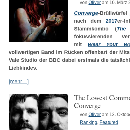
von
Oliver
am 10. März 
Converge
-Brüllwürfel
nach dem
2017
er-I
Stammkombo (
The
fokussierenden Verö
mit
Wear Your W
vollwertigen Band im Rücken offenbart der Mit
Vale Studio der BBC dabei erstmals die tatsächl
Liebkindes.
[mehr…]
The Lowest Commo
Converge
von
Oliver
am 12. Oktob
Ranking
,
Featured