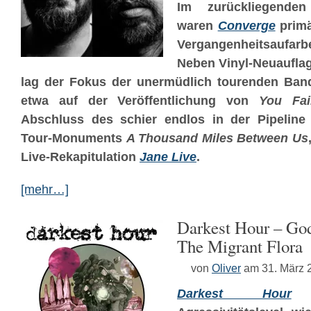
Im zurückliegenden
waren
Converge
primä
Vergangenheitsaufarb
Neben Vinyl-Neuaufla
lag der Fokus der unermüdlich tourenden Ban
etwa auf der Veröffentlichung von
You Fai
Abschluss des schier endlos in der Pipeline
Tour-Monuments
A Thousand Miles Between Us
Live-Rekapitulation
Jane Live
.
[mehr…]
Darkest Hour – Go
The Migrant Flora
von
Oliver
am 31. März 
Darkest Hour
k