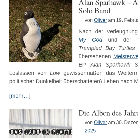
Alan Sparhawk – A
Solo Band
von
Oliver
am 19. Febru
Nach der Verleugnun
My God
und der Tr
Trampled Bay Turtles
übersehenen
Meisterwe
EP
Alan Sparhawk S
Loslassen von
Low
gewissermaßen das Weiterm
politischer Dunkelheit überschatteten) Leben nach M
[mehr…]
Die Alben des Jahr
von
Oliver
am 30. Deze
2025