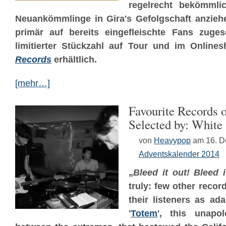
regelrecht bekömmli
Neuankömmlinge in Gira's Gefolgschaft anziehe
primär auf bereits eingefleischte Fans zuge
limitierter Stückzahl auf Tour und im Onlin
Records
erhältlich.
[mehr…]
Favourite Records o
Selected by: White
von
Heavypop
am 16. 
Adventskalender 2014
„
Bleed it out! Bleed i
truly: few other recor
their listeners as a
'
Totem
', this unapol