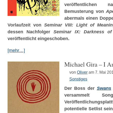
veröffentlichen
Bemusterung von
Ap
abermals einen Doppel
Vorlaufzeit von
Seminar VIII: Light of Meani
dessen Nachfolger
Seminar IX: Darkness of
veröffentlicht eingeschoben.
[mehr…]
Michael Gira – I A
von
Oliver
am 7. Mai 20
Sonstiges
Der Boss der
Swans
versammelt So
Veröffentlichung
potentielle Setlist sei