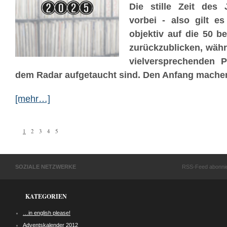
Die stille Zeit des 
vorbei - also gilt e
objektiv auf die 50 b
zurückzublicken, währ
vielversprechenden P
dem Radar aufgetaucht sind. Den Anfang machen 
[mehr…]
1
2
3
4
5
SOZIALE NETZWERKE
RSS-Feed abonni
KATEGORIEN
…in english please!
Adventskalender 2012