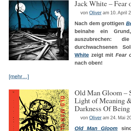
Jack White – Fear 
von
Oliver
am 10. April 
Nach dem grottigen
B
beinahe ein Grun
auszubrechen: d
durchwachsenen So
White
zeigt mit
Fear 
nach oben!
[mehr…]
Old Man Gloom – S
Light of Meaning 
Darkness Of Being
von
Oliver
am 24. Mai 2
Old Man Gloom
sind