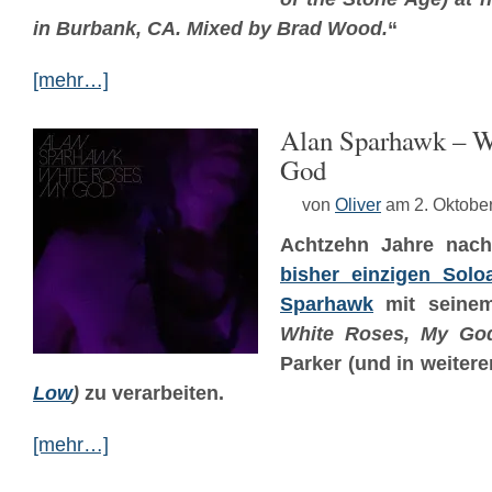
in Burbank, CA. Mixed by Brad Wood.
“
[mehr…]
Alan Sparhawk – W
God
von
Oliver
am 2. Oktobe
Achtzehn Jahre na
bisher einzigen Solo
Sparhawk
mit seinem
White Roses, My Go
Parker (und in weiter
Low
)
zu verarbeiten.
[mehr…]