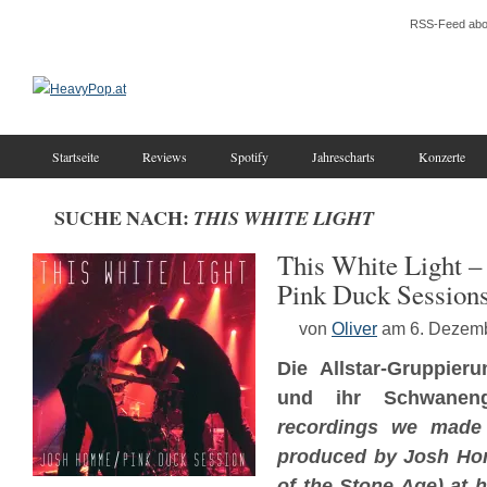
RSS-Feed abo
Startseite
Reviews
Spotify
Jahrescharts
Konzerte
SUCHE NACH:
THIS WHITE LIGHT
This White Light –
Pink Duck Session
von
Oliver
am 6. Dezem
Die Allstar-Gruppier
und ihr Schwanen
recordings we made
produced by Josh Ho
of the Stone Age) at 