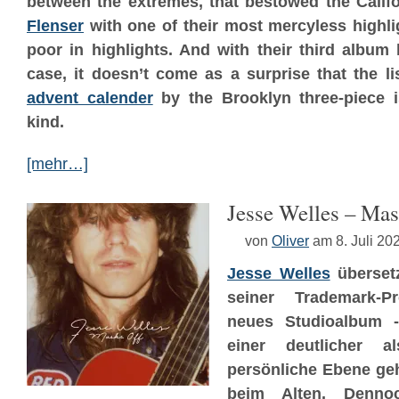
between the extremes, that bestowed the Calif
Flenser
with one of their most mercyless highlig
poor in highlights. And with their third album
case, it doesn’t come as a surprise that the li
advent calender
by the Brooklyn three-piece 
kind.
[mehr…]
Jesse Welles – Mas
von
Oliver
am 8. Juli 20
Jesse Welles
übersetz
seiner Trademark-P
neues Studioalbum - 
einer deutlicher a
persönliche Ebene ge
beim Alten. Denn