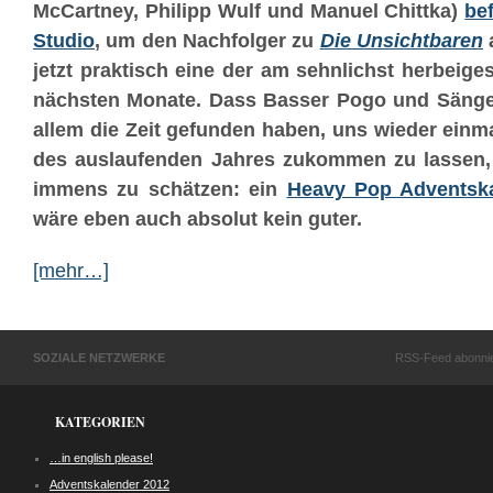
McCartney, Philipp Wulf und Manuel Chittka)
be
Studio
, um den Nachfolger zu
Die Unsichtbaren
jetzt praktisch eine der am sehnlichst herbeig
nächsten Monate. Dass Basser Pogo und Sänger
allem die Zeit gefunden haben, uns wieder einma
des auslaufenden Jahres zukommen zu lassen, 
immens zu schätzen: ein
Heavy Pop Adventsk
wäre eben auch absolut kein guter.
[mehr…]
SOZIALE NETZWERKE
RSS-Feed abonni
KATEGORIEN
…in english please!
Adventskalender 2012