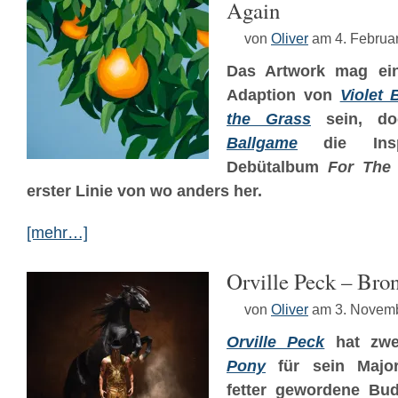
Again
von
Oliver
am 4. Februa
Das Artwork mag ein
Adaption von
Violet
the Grass
sein, do
Ballgame
die Inspi
Debütalbum
For The 
erster Linie von wo anders her.
[mehr…]
Orville Peck – Bro
von
Oliver
am 3. Novem
Orville Peck
hat zwe
Pony
für sein Majo
fetter gewordene Bud