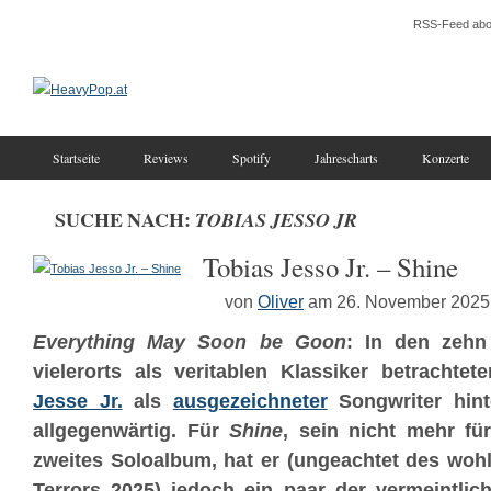
RSS-Feed abo
Startseite
Reviews
Spotify
Jahrescharts
Konzerte
SUCHE NACH:
TOBIAS JESSO JR
Tobias Jesso Jr. – Shine
von
Oliver
am 26. November 2025
Everything May Soon be Goon
: In den zehn
vielerorts als veritablen Klassiker betrachte
Jesse Jr.
als
ausgezeichneter
Songwriter hin
allgegenwärtig. Für
Shine
, sein nicht mehr fü
zweites Soloalbum, hat er (ungeachtet des woh
Terrors 2025) jedoch ein paar der vermeintlic