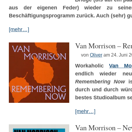
aus der eigenen Feder) wieder zu seine
Beschäftigungsprogramm zurück. Auch (sehr) gu
[mehr…]
Van Morrison – R
von
Oliver
am 24. Juni 
Workaholic
Van Mor
endlich wieder neue
Remembering Now
is
durch und durch würd
bestes Studioalbum seit
[mehr…]
Van Morrison – N