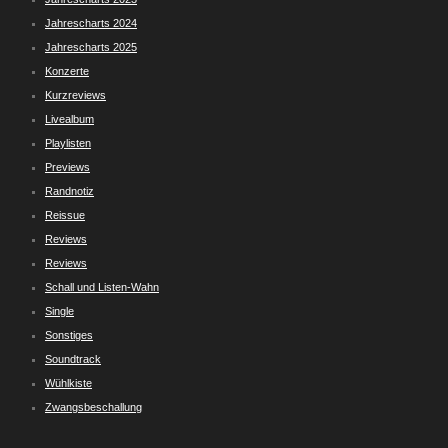
Jahrescharts 2024
Jahrescharts 2025
Konzerte
Kurzreviews
Livealbum
Playlisten
Previews
Randnotiz
Reissue
Reviews
Reviews
Schall und Listen-Wahn
Single
Sonstiges
Soundtrack
Wühlkiste
Zwangsbeschallung