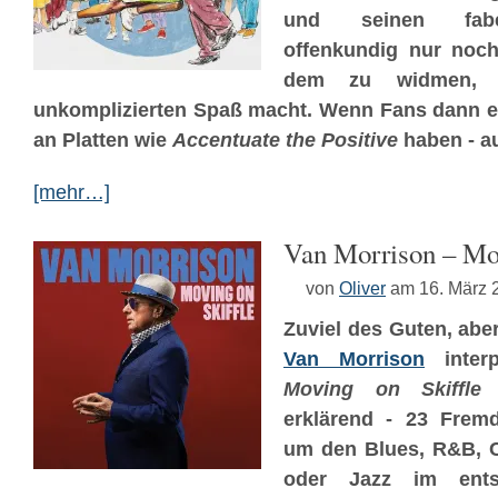
und seinen fabe
offenkundig nur noch
dem zu widmen, 
unkomplizierten Spaß macht. Wenn Fans dann e
an Platten wie
Accentuate the Positive
haben - a
[mehr…]
Van Morrison – Mov
von
Oliver
am 16. März 
Zuviel des Guten, abe
Van Morrison
interp
Moving on Skiffle
r
erklärend - 23 Frem
um den Blues, R&B, C
oder Jazz im ents