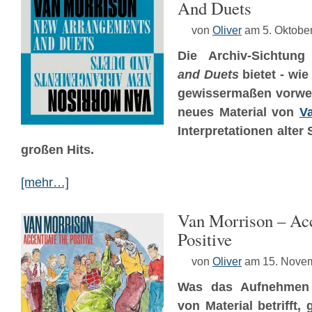
And Duets
von
Oliver
am 5. Oktobe
Die Archiv-Sichtun
and Duets
bietet - wie
gewissermaßen vorweg
neues Material von
V
Interpretationen alter
großen Hits.
[mehr…]
Van Morrison – Ac
Positive
von
Oliver
am 15. Nove
Was das Aufnehmen u
von Material betrifft,