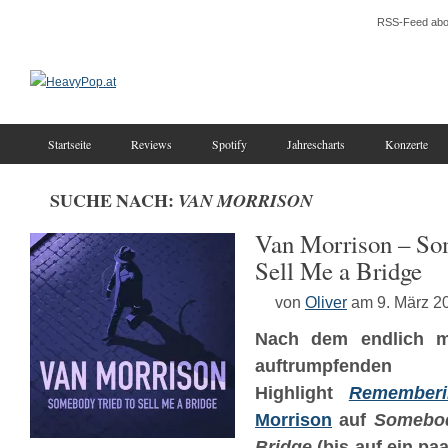
RSS-Feed abo
Startseite
Reviews
Spotify
Jahrescharts
Konzerte
SUCHE NACH:
VAN MORRISON
Van Morrison – So
Sell Me a Bridge
von
Oliver
am 9. März 2
Nach dem endlich mi
auftrump
Highlight
Remember
Morrison
auf
Somebod
Bridge
(bis auf ein p