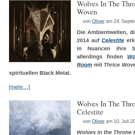
Wolves In The Thr
Woven
von
Oliver
am 24. Sept
Die Ambientwelten, d
2014 auf
Celestite
erk
in Nuancen ihre Sp
allerdings finden
Wo
Room
mit
Thrice Wov
spirituellen Black Metal.
[mehr…]
Wolves In The Thr
Celestite
von
Oliver
am 10. Juli 2
Wolves in the Throne