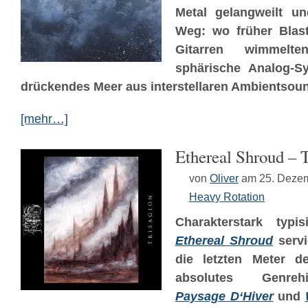
Metal gelangweilt 
Weg: wo früher Blas
Gitarren wimmel
sphärische Analog-Sy
drückendes Meer aus interstellaren Ambientsou
[mehr…]
Ethereal Shroud – 
von
Oliver
am 25. Deze
Heavy Rotation
Charakterstark typis
Ethereal Shroud
servi
die letzten Meter d
absolutes Genreh
Paysage D‘Hiver
und