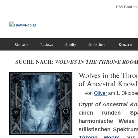
RSS-Feed abo
Startseite
Reviews
Spotify
Jahrescharts
Konzerte
SUCHE NACH:
WOLVES IN THE THRONE ROO
Wolves in the Thr
of Ancestral Know
von
Oliver
am 1. Oktobe
Crypt of Ancestral K
einen runden Sp
harmonische Weise 
stilistischen Spektr
Throne Room
aus 