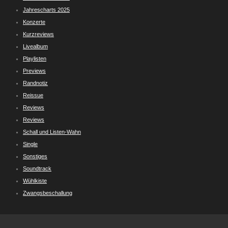
Jahrescharts 2025
Konzerte
Kurzreviews
Livealbum
Playlisten
Previews
Randnotiz
Reissue
Reviews
Reviews
Schall und Listen-Wahn
Single
Sonstiges
Soundtrack
Wühlkiste
Zwangsbeschallung