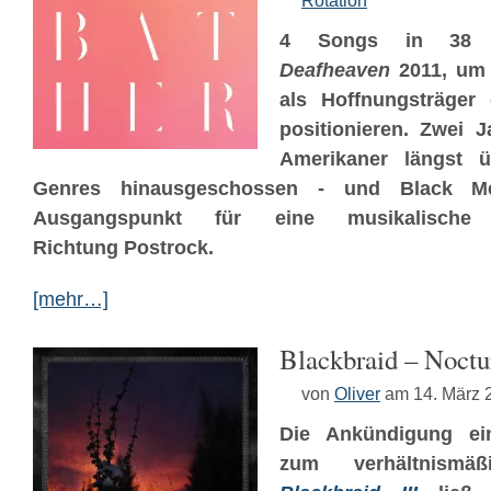
Rotation
4 Songs in 38 M
Deafheaven
2011, um 
als Hoffnungsträger
positionieren. Zwei J
Amerikaner längst ü
Genres hinausgeschossen - und Black M
Ausgangspunkt für eine musikalisch
Richtung Postrock.
[mehr…]
Blackbraid – Noct
von
Oliver
am 14. März 
Die Ankündigung ei
zum verhältnismäß