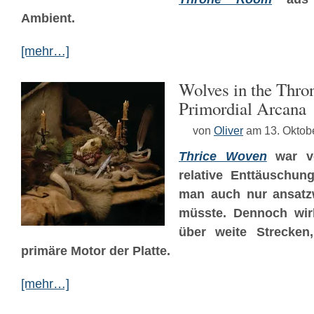
Ambient.
[mehr…]
Wolves in the Thr
Primordial Arcana
von
Oliver
am 13. Oktob
Thrice Woven
war vo
relative Enttäuschung
man auch nur ansatzw
müsste. Dennoch wi
über weite Strecken
primäre Motor der Platte.
[mehr…]