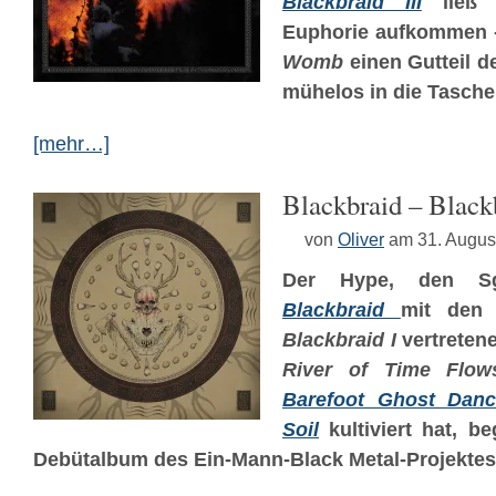
Blackbraid III
ließ 
Euphorie aufkommen 
Womb
einen Gutteil d
mühelos in die Tasche 
[mehr…]
Blackbraid – Black
von
Oliver
am 31. Augus
Der Hype, den Sg
Blackbraid
mit den 
Blackbraid I
vertreten
River of Time Flo
Barefoot Ghost Dan
Soil
kultiviert hat, b
Debütalbum des Ein-Mann-Black Metal-Projektes