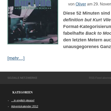
von
Oliver
am 29. Nove
Diese 52 Minuten sind 
definition but Kurt Vile
Format-Kategorisierun
fabelhafte
Back to Mo
den letzten Metern auc
unausgegorenes Ganz
[mehr…]
SOZIALE NETZWERKE
RSS-Feed abonni
KATEGORIEN
…in english please!
Adventskalender 2012