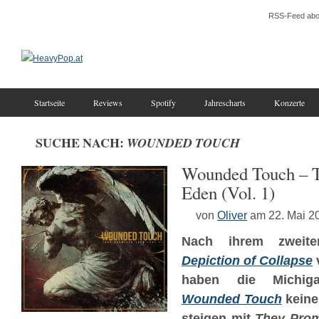
RSS-Feed abo
Startseite
Reviews
Spotify
Jahrescharts
Konzerte
SUCHE NACH:
WOUNDED TOUCH
Wounded Touch – 
Eden (Vol. 1)
von
Oliver
am 22. Mai 2
Nach ihrem zwei
Depiction of Collapse
haben die Michigan
Wounded Touch
keine 
steigen mit
They Prom