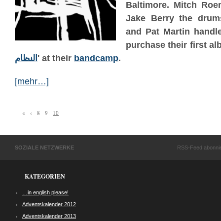
Baltimore. Mitch Roem
Jake Berry the drums
and Pat Martin handl
purchase their first al
النظام
' at their
bandcamp
.
[mehr…]
«
‹
8
9
10
SOZIALE NETZWERKE
RSS-Feed abonni
KATEGORIEN
…in english please!
Adventskalender 2012
Adventskalender 2013