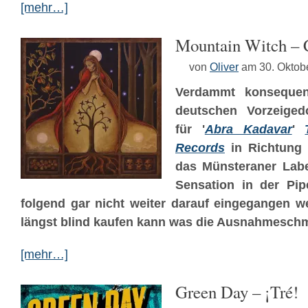
[mehr…]
Mountain Witch – 
von
Oliver
am 30. Oktob
Verdammt konsequen
deutschen Vorzeig
für '
Abra Kadavar
'
Records
in Richtung 
das Münsteraner Labe
Sensation in der Pipe
folgend gar nicht weiter darauf eingegangen w
längst blind kaufen kann was die Ausnahmeschm
[mehr…]
Green Day – ¡Tré!