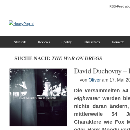
RSS-Feed abo
Startseite
Reviews
Spotify
Jahrescharts
Konzerte
SUCHE NACH:
THE WAR ON DRUGS
David Duchovny – 
von
Oliver
am 17. Mai 2
Die versammelten 54 
Highwater
' werden bis
nichts daran ändern
mittlerweile 54 Jä
Charaktere wie Fox M
oder Hank Moody verb