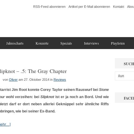
RSS-Feed abonnieren
Artikel per E-Mail abonnieren
Kontakt
Abou
Jahrescharts
Konzerte
Specials
Interviews
Playlisten
SUCH
lipknot – .5: The Gray Chapter
von
Oliver
am 27. Oktober 2014
in
Reviews
itarrist Jim Root konnte Corey Taylor seinen Rauswurf bei
Stone
our
wohl verzeihen: bei
Slipknot
ist er ja noch an Bord. Und wie
FACE
uletzt darf er dort neben allerlei Geknüppel sehr ähnliche Riffs
nbringen, wie bei seiner Ex-Band.
mehr…]