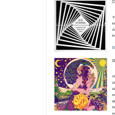
D
'
F
H
A
P
[
B
V
a
d
i
g
G
e