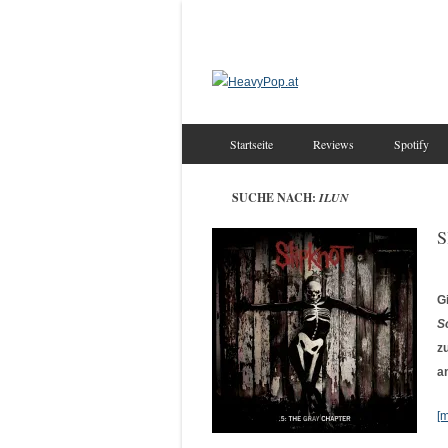
Startseite
Reviews
Spotify
SUCHE NACH:
ILUN
S
G
S
z
a
[