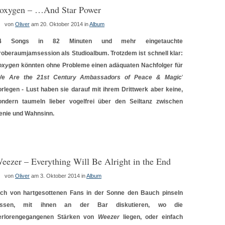
oxygen – …And Star Power
von
Oliver
am 20. Oktober 2014
in
Album
4 Songs in 82 Minuten und mehr eingetauchte
roberaumjamsession als Studioalbum. Trotzdem ist schnell klar:
oxygen
könnten ohne Probleme einen adäquaten Nachfolger für
e Are the 21st Century Ambassadors of Peace & Magic
'
orlegen - Lust haben sie darauf
mit ihrem Drittwerk
aber keine,
ondern taumeln lieber vogelfrei über den Seiltanz zwischen
enie und Wahnsinn.
eezer – Everything Will Be Alright in the End
von
Oliver
am 3. Oktober 2014
in
Album
ich von hartgesottenen Fans in der Sonne den Bauch pinseln
assen, mit ihnen an der Bar diskutieren, wo die
erlorengegangenen Stärken von
Weezer
liegen, oder einfach