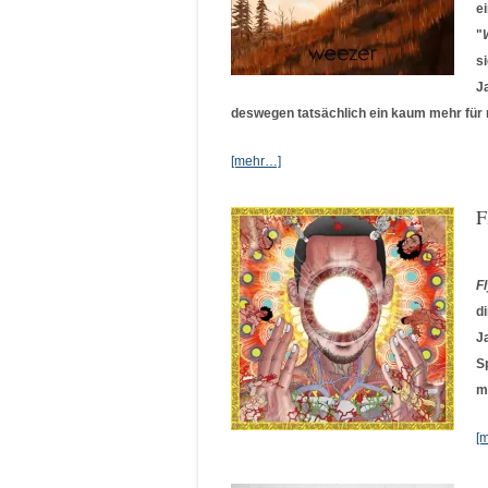
e
"
s
J
deswegen tatsächlich ein kaum mehr für
[mehr…]
F
F
d
J
S
m
[