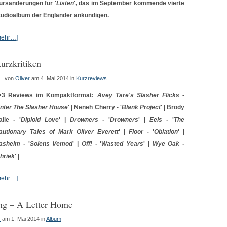
ursänderungen für '
Listen
', das im September kommende vierte
tudioalbum der Engländer ankündigen.
mehr…]
urzkritiken
von
Oliver
am 4. Mai 2014
in
Kurzreviews
×3 Reviews im Kompaktformat:
Avey Tare's Slasher Flicks
-
nter The Slasher House
' | Neneh Cherry - '
Blank Project
' | Brody
alle - '
Diploid Love
' |
Drowners
- '
Drowners
' |
Eels
- '
The
autionary Tales of Mark Oliver Everett
' |
Floor
- '
Oblation
' |
asheim
- '
Solens Vemod
' |
Off!
- '
Wasted Years
' |
Wye Oak
-
hriek
' |
mehr…]
ng – A Letter Home
r
am 1. Mai 2014
in
Album