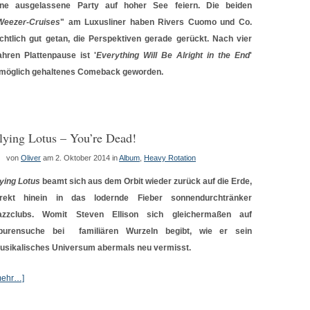
ine ausgelassene Party auf hoher See feiern. Die beiden
Weezer-Cruises
" am Luxusliner haben Rivers Cuomo und Co.
ichtlich gut getan, die Perspektiven gerade gerückt. Nach vier
ahren Plattenpause ist '
Everything Will Be Alright in the End
'
 möglich gehaltenes Comeback geworden.
lying Lotus – You’re Dead!
von
Oliver
am 2. Oktober 2014
in
Album
,
Heavy Rotation
lying Lotus
beamt sich aus dem Orbit wieder zurück auf die Erde,
irekt hinein in das lodernde Fieber sonnendurchtränker
azzclubs. Womit Steven Ellison sich gleichermaßen auf
purensuche bei familiären Wurzeln begibt, wie er sein
usikalisches Universum abermals neu vermisst.
mehr…]