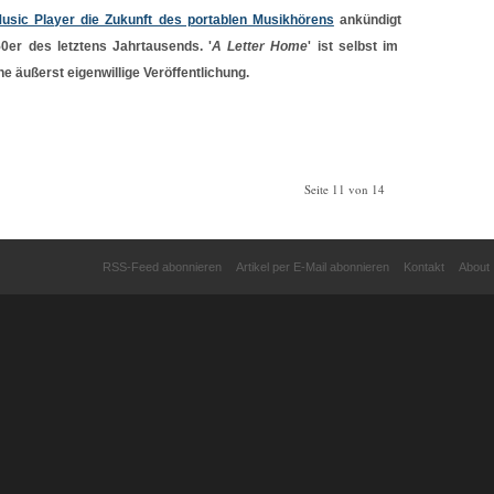
usic Player die Zukunft des portablen Musikhörens
ankündigt
50er des letztens Jahrtausends. '
A Letter Home
' ist selbst im
ne äußerst eigenwillige Veröffentlichung.
Seite 11 von 14
RSS-Feed abonnieren
Artikel per E-Mail abonnieren
Kontakt
About