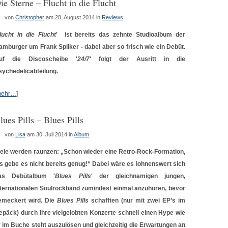
ie Sterne – Flucht in die Flucht
von
Christopher
am 28. August 2014
in
Reviews
lucht in die Flucht
' ist bereits das zehnte Studioalbum der
amburger um Frank Spilker - dabei aber so frisch wie ein Debüt.
uf die Discoscheibe '
24/7
' folgt der Ausritt in die
sychedelicabteilung.
mehr…]
lues Pills – Blues Pills
von
Lisa
am 30. Juli 2014
in
Album
iele werden raunzen: „Schon wieder eine Retro-Rock-Formation,
ls gebe es nicht bereits genug!“ Dabei wäre es lohnenswert sich
as Debütalbum '
Blues Pills
' der gleichnamigen jungen,
nternationalen Soulrockband zumindest einmal anzuhören, bevor
emeckert wird. Die
Blues Pills
schafften (nur mit zwei EP’s im
epäck) durch ihre vielgelobten Konzerte schnell einen Hype wie
r im Buche steht auszulösen und gleichzeitig die Erwartungen an