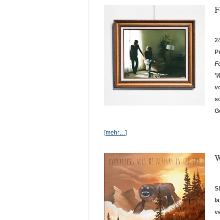
F
2
P
F
'
W
v
s
G
[mehr…]
W
S
l
v