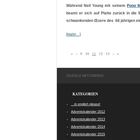
Während Neil Young mit seinem
Pono M
beamt er sich auf Platte zurück in die 
schwankenden
Œuvre des 68 jährigen
ei
[mehr…]
«
‹
9
10
11
12
13
›
»
SOZIALE NETZWERKE
KATEGORIEN
…in english please!
Adventskalender 2012
Adventskalender 2013
Adventskalender 2014
Adventskalender 2015