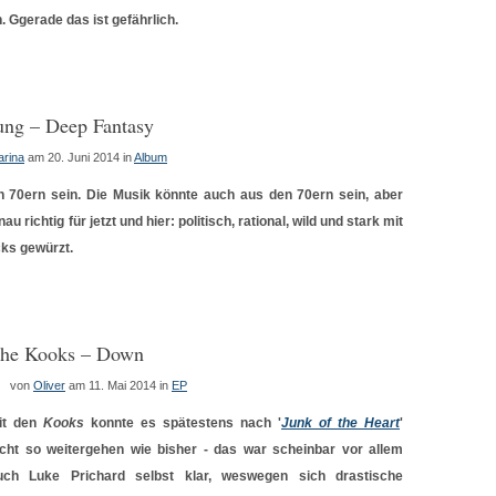
 Ggerade das ist gefährlich.
ung – Deep Fantasy
arina
am 20. Juni 2014
in
Album
n 70ern sein. Die Musik könnte auch aus den 70ern sein, aber
au richtig für jetzt und hier: politisch, rational, wild und stark mit
ks gewürzt.
he Kooks – Down
von
Oliver
am 11. Mai 2014
in
EP
it den
Kooks
konnte es spätestens nach '
Junk of the Heart
'
icht so weitergehen wie bisher - das war scheinbar vor allem
uch Luke Prichard selbst klar, weswegen sich drastische