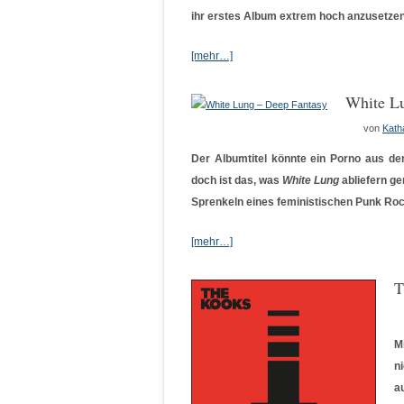
ihr erstes Album extrem hoch anzusetzen.
[mehr…]
White L
von
Kath
Der Albumtitel könnte ein Porno aus de
doch ist das, was
White Lung
abliefern gen
Sprenkeln eines feministischen Punk Roc
[mehr…]
T
M
n
a