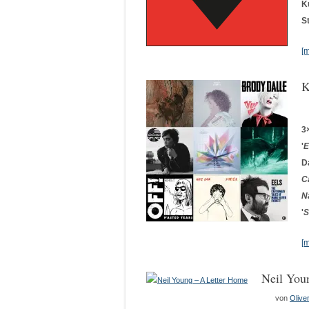
K
S
[
K
3
'
E
D
C
N
'
S
[
Neil You
von
Olive