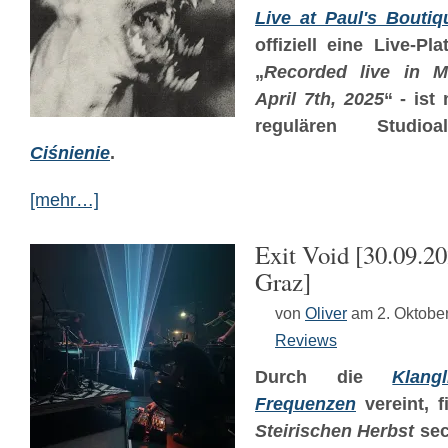
Live at Paul's Bouti
offiziell eine Live-Pla
„
Recorded live in M
April 7th, 2025
“ - ist
regulären Studio
Ciśnienie
.
[mehr…]
Exit Void [30.09.2
Graz]
von
Oliver
am 2. Oktobe
Reviews
Durch die
Klangl
Frequenzen
vereint, f
Steirischen Herbst
sec