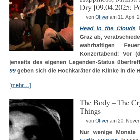
Dry [09.04.2025: P
von
Oliver
am 11. April 
Head in the Clouds
b
Graz ab, verabschiede
wahrhaftigen Feu
Konzertabend: Vor (d
jenseits des eigenen Legenden-Status übertre
99
geben sich die Hochkaräter die Klinke in die 
[mehr…]
The Body – The Cr
Things
von
Oliver
am 20. Nove
Nur wenige Monate