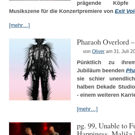
prägende Köpfe
Musikszene für die Konzertpremiere von
Exit Vo
[mehr…]
Pharaoh Overlord –
von
Oliver
am 31. Juli 2
Pünktlich zu ihrem 
Jubiläum beenden
Pha
sie schier unendlic
halben Dekade Studio
- einem weiteren Karri
[mehr…]
pg. 99, Unable to F
Happiness, Mališa 