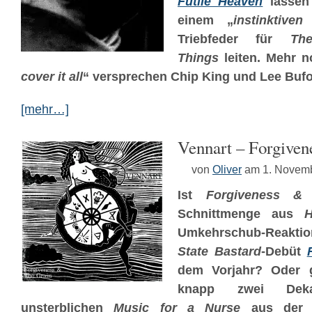
Futile Heaven
lassen
einem „
instinktive
Triebfeder für
Th
Things
leiten. Mehr n
cover it all
“ versprechen Chip King und Lee Bufo
[mehr…]
Vennart – Forgiven
von
Oliver
am 1. Novem
Ist
Forgiveness &
Schnittmenge aus
Umkehrschub-Reakt
State Bastard
-Debüt
dem Vorjahr? Oder 
knapp zwei De
unsterblichen
Music for a Nurse
aus der E