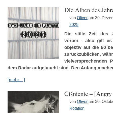
Die Alben des Jahr
von
Oliver
am 30. Deze
2025
Die stille Zeit des 
vorbei - also gilt e
objektiv auf die 50 b
zurückzublicken, währ
vielversprechenden P
dem Radar aufgetaucht sind. Den Anfang machen 
[mehr…]
Ciśnienie – [Angry
von
Oliver
am 30. Oktob
Rotation