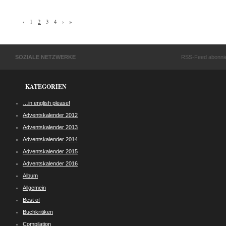
‹
1
2
3
4
›
»
SOZIALE NETZWERKE
RSS-Feed abonni
KATEGORIEN
…in english please!
Adventskalender 2012
Adventskalender 2013
Adventskalender 2014
Adventskalender 2015
Adventskalender 2016
Album
Allgemein
Best of
Buchkritiken
Compilation