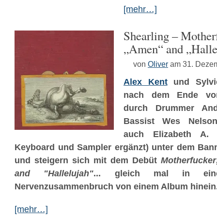
[mehr…]
Shearling – Mother
„Amen“ and „Hall
von
Oliver
am 31. Deze
Alex Kent
und Sylvi
nach dem Ende v
durch Drummer An
Bassist Wes Nelson 
auch Elizabeth A. 
Keyboard und Sampler ergänzt) unter dem Ban
und steigern sich mit dem Debüt
Motherfucker
and "Hallelujah"
... gleich mal in ei
Nervenzusammenbruch von einem Album hinein
[mehr…]