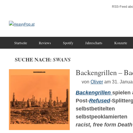
RSS-Feed abo
Startseite
Reviews
Spotify
Jahrescharts
Konzerte
SUCHE NACH:
SWANS
Backengrillen – Ba
von
Oliver
am 31. Janua
Backengrillen
spielen
Post-
Refused
-Splitt
selbstbetitel
selbstpeoklamierten
racist, free form Death