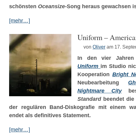
schönsten
Oceansize
-Song heraus gewachsen i
[mehr…]
Uniform – America
von
Oliver
am 17. Sept
In den vier Jahre
Uniform
im Studio ni
Kooperation
Bright N
Neubearbeitung
Gh
Nightmare City
bes
Standard
beendet die 
der regulären Band-Diskografie mit einem wa
endet als definitives Statement.
[mehr…]