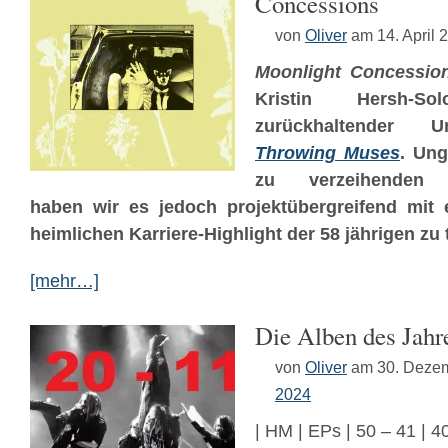
Concessions
von
Oliver
am 14. April 
Moonlight Concessio
Kristin Hersh-
zurückhaltender Un
Throwing Muses
. Ung
zu verzeihenden Et
haben wir es jedoch projektübergreifend mit 
heimlichen Karriere-Highlight der 58 jährigen zu
[mehr…]
Die Alben des Jahr
von
Oliver
am 30. Deze
2024
| HM | EPs | 50 – 41 | 40