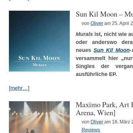
Sun Kil Moon – Mu
von
Oliver
am 25. April 
Murals
ist, nicht wie 
oder anderswo derart
neues
Sun Kil Moon
-
versammelt hier „nur
Singles der verga
ausführliche EP.
[mehr…]
Maxïmo Park, Art B
Arena, Wien]
von
Oliver
am 18. März 
Reviews