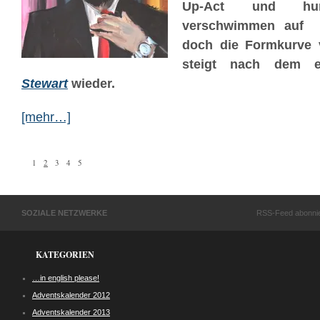
Up-Act und hum
verschwimmen au
doch die Formkurve
steigt nach dem 
Stewart
wieder.
[mehr…]
1
2
3
4
5
SOZIALE NETZWERKE
RSS-Feed abonni
KATEGORIEN
…in english please!
Adventskalender 2012
Adventskalender 2013