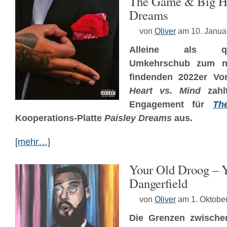
The Game & Big Hi
Dreams
von
Oliver
am 10. Janua
Alleine als quanti
Umkehrschub zum ni
findenden 2022er V
Heart vs. Mind
zahl
Engagement für
Th
Kooperations-Platte
Paisley Dreams
aus.
[mehr…]
Your Old Droog – 
Dangerfield
von
Oliver
am 1. Oktobe
Die Grenzen zwischen