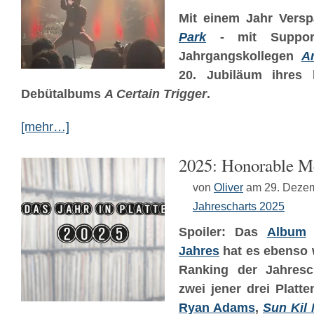
Mit einem Jahr Versp
Park
- mit Support-
Jahrgangskollegen
A
20. Jubiläum ihres 
Debütalbums
A Certain Trigger
.
[mehr…]
2025: Honorable M
von
Oliver
am 29. Deze
Jahrescharts 2025
Spoiler: Das
Album
Jahres
hat es ebenso 
Ranking der Jahresch
zwei jener drei Platt
Ryan Adams
,
Sun Kil