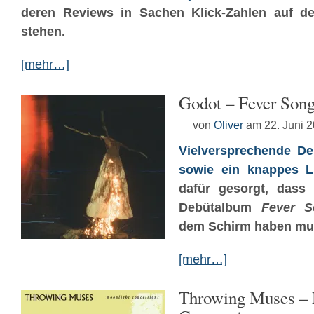
deren Reviews in Sachen Klick-Zahlen auf d
stehen.
[mehr…]
Godot – Fever Son
von
Oliver
am 22. Juni 
Vielversprechende D
sowie ein knappes L
dafür gesorgt, das
Debütalbum
Fever S
dem Schirm haben mu
[mehr…]
Throwing Muses – 