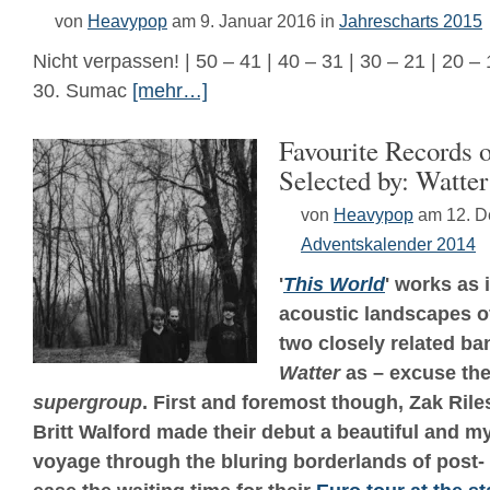
von
Heavypop
am 9. Januar 2016
in
Jahrescharts 2015
Nicht verpassen! | 50 – 41 | 40 – 31 | 30 – 21 | 20 – 1
30. Sumac
[mehr…]
Favourite Records o
Selected by: Watter
von
Heavypop
am 12. 
Adventskalender 2014
'
This World
' works as 
acoustic landscapes 
two closely related ba
Watter
as – excuse the
supergroup
. First and foremost though, Zak Riles
Britt Walford made their debut a beautiful and my
voyage through the bluring borderlands of post-