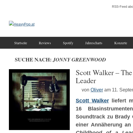
RSS-Feed abo
Startseite
Reviews
Spotify
Jahrescharts
Konzerte
SUCHE NACH:
JONNY GREENWOOD
Scott Walker – The
Leader
von
Oliver
am 11. Septe
Scott Walker
liefert 
16 Blasinstrumen
Soundtrack zu Brady 
einer Annäherung an
Childhood of a Lea