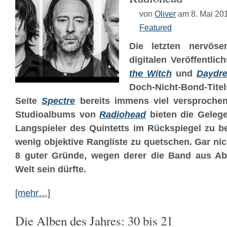
von
Oliver
am 8. Mai 20
Featured
Die letzten nervös
digitalen Veröffentli
the Witch
und
Daydr
Doch-Nicht-Bond-Tite
Seite
Spectre
bereits immens viel versproche
Studioalbums von
Radiohead
bieten die Gelege
Langspieler des Quintetts im Rückspiegel zu b
wenig objektive Rangliste zu quetschen. Gar ni
8 guter Gründe, wegen derer die Band aus Ab
Welt sein dürfte.
[mehr…]
Die Alben des Jahres: 30 bis 21