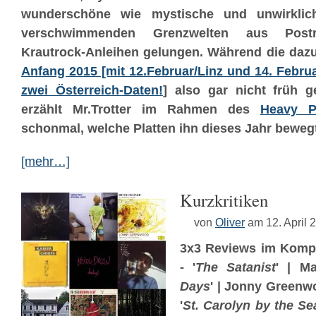
wunderschöne wie mystische und unwirklic
verschwimmenden Grenzwelten aus Postr
Krautrock-Anleihen gelungen. Während die daz
Anfang 2015 [mit 12.Februar/Linz und 14. Februa
zwei Österreich-Daten!
] also gar nicht früh
erzählt Mr.Trotter im Rahmen des
Heavy P
schonmal, welche Platten ihn dieses Jahr beweg
[mehr…]
Kurzkritiken
von
Oliver
am 12. April 
3x3 Reviews im Komp
- '
The Satanist
' | M
Days
' | Jonny Greenw
'
St. Carolyn by the Se