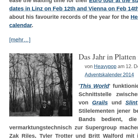
ease the waiting time for their
Euro tour at the st
dates in Linz on Feb 12th and Vienna on Feb 14t
about his favourite records of the year for the
He
calendar
.
[mehr…]
Das Jahr in Platten
von
Heavypop
am 12. 
Adventskalender 2014
'
This World
' funktioni
Schnittstelle zwisc
von
Grails
und
Slint
Stilelementen jener 
Bands bedient, d
vermarktungstechnisch zur Supergroup machen
Zak Riles, Tyler Trotter und Britt Walford mi