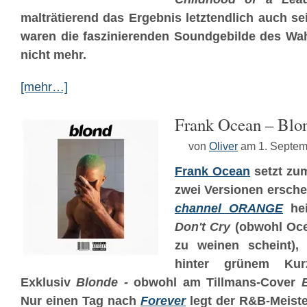
malträtierend das Ergebnis letztendlich auch s
waren die faszinierenden Soundgebilde des Wah
nicht mehr.
[mehr…]
Frank Ocean – Blo
von
Oliver
am 1. Septem
Frank Ocean
setzt zum
zwei Versionen ersche
channel ORANGE
hei
Don't Cry
(obwohl Oce
zu weinen scheint),
hinter grünem Kur
Exklusiv
Blonde -
obwohl am Tillmans-Cover
Nur einen Tag nach
Forever
legt der R&B-Meiste