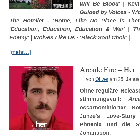
Will Be Blood
' | Kev
Guided by Voices
- '
Mo
The Hotelier
- '
Home, Like No Place is The
'
Education, Education, Education & War'
|
T
Enemy
' |
Wolves Like Us
- '
Black Soul Choir
' |
[mehr…]
Arcade Fire – Her
von
Oliver
am 25. Janua
Ohne reguläre Release
stimmungsvoll:
Arc
oscarnominierter S
Jonze's Love-Stor
Phoenix und die St
Johansson
.