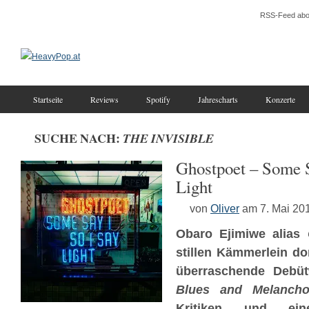
RSS-Feed abo
Startseite
Reviews
Spotify
Jahrescharts
Konzerte
SUCHE NACH:
THE INVISIBLE
Ghostpoet – Some S
Light
von
Oliver
am 7. Mai 20
Obaro Ejimiwe alias
stillen Kämmerlein do
überraschende Debüt
Blues and Melanch
Kritiken und e