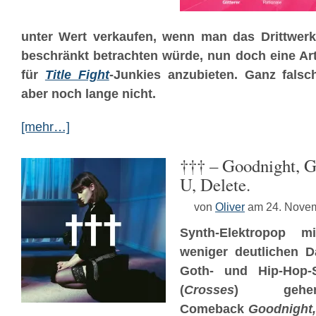
unter Wert verkaufen, wenn man das Drittwer
beschränkt betrachten würde, nun doch eine 
für
Title Fight
-Junkies anzubieten. Ganz fals
aber noch lange nicht.
[mehr…]
††† – Goodnight, G
U, Delete.
von
Oliver
am 24. Nove
Synth-Elektropop 
weniger deutlichen Da
Goth- und Hip-Hop-
(
Crosses
) geh
Comeback
Goodnight,