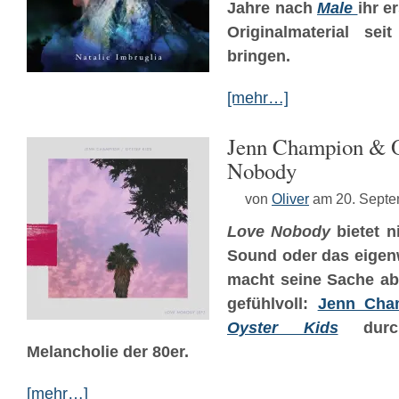
Jahre nach
Male
ihr e
Originalmaterial se
bringen.
[mehr…]
Jenn Champion & O
Nobody
von
Oliver
am 20. Sept
Love Nobody
bietet n
Sound oder das eigenw
macht seine Sache ab
gefühlvoll:
Jenn Cha
Oyster Kids
durch
Melancholie der 80er.
[mehr…]