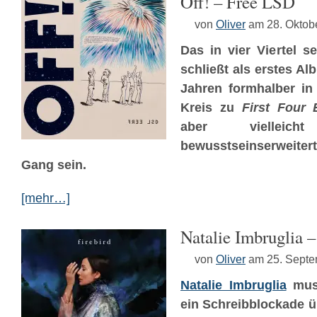
Off! – Free LSD
von
Oliver
am 28. Oktob
Das in vier Viertel s
schließt als erstes A
Jahren formhalber in
Kreis zu
First Four 
aber viellei
bewusstseinserweite
Gang sein.
[mehr…]
Natalie Imbruglia –
von
Oliver
am 25. Sept
Natalie Imbruglia
mus
ein Schreibblockade 