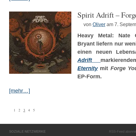
Spirit Adrift – For
von
Oliver
am 7. Septem
Heavy Metal: Nate 
Bryant liefern nur we
einen neuen Lebens
Adrift
markieren
Eternity
mit
Forge Yo
EP-Form.
[mehr…]
1
2
3
4
5
SOZIALE NETZWERKE
RSS-Feed abonni