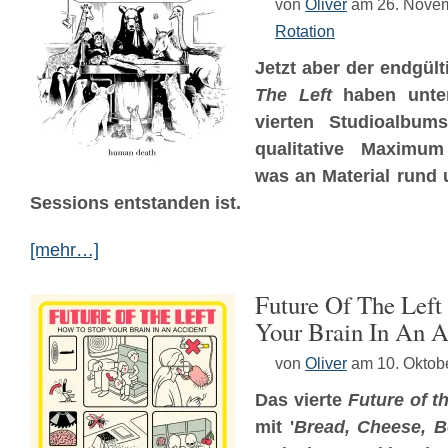
von
Oliver
am 26. Nove
Rotation
Jetzt aber der endgül
The Left
haben unte
vierten Studioalbum
qualitative Maximum
was an Material rund
Sessions entstanden ist.
[mehr…]
Future Of The Left
Your Brain In An A
von
Oliver
am 10. Oktob
Das vierte
Future of t
mit '
Bread, Cheese, 