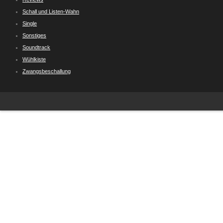
Schall und Listen-Wahn
Single
Sonstiges
Soundtrack
Wühlkiste
Zwangsbeschallung