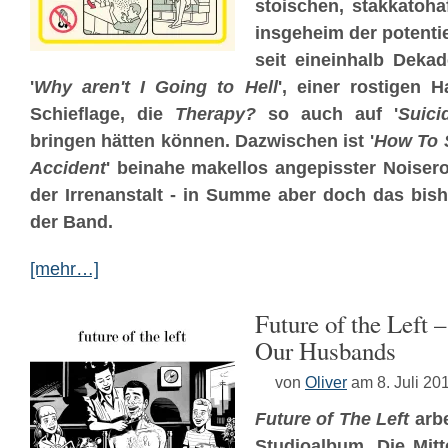
stoischen, stakkatoha
insgeheim der potenti
seit eineinhalb Dekad
'
Why aren't I Going to Hell
', einer rostigen H
Schieflage, die
Therapy?
so auch auf '
Suici
bringen hätten können. Dazwischen ist '
How To S
Accident
' beinahe makellos angepisster Noiser
der Irrenanstalt - in Summe aber doch
das bish
der Band.
[mehr…]
Future of the Left 
Our Husbands
von
Oliver
am 8. Juli 20
Future of The Left
arbe
Studioalbum. Die Mitte