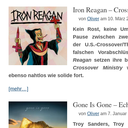
Iron Reagan – Cros
von
Oliver
am 10. März 
Kein Rost, keine Um
Pause zwischen zwei
der U.S.-Crossover/T
falschen Vorabschl
Reagan
setzen ihre b
Crossover Ministry
w
ebenso nahtlos wie solide fort.
[mehr…]
Gone Is Gone – Ech
von
Oliver
am 7. Januar
Troy Sanders, Troy