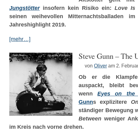
Jungstötter
insofern kein Risiko ein:
Love Is
seinen weihevollen Mitternachtsballaden im
Jahreshighlight 2019.
[mehr…]
Steve Gunn – The 
von
Oliver
am 2. Februa
Ob er die Klampfe
auspackt, bleibt be
wenn
Eyes on the 
Gunn
s explizitere
On
ständiger Bewegung w
Between
weniger Ank
im Kreis nach vorne drehen.