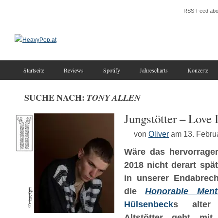
RSS-Feed abo
Startseite
Reviews
Spotify
Jahrescharts
Konzerte
SUCHE NACH:
TONY ALLEN
Jungstötter – Love 
von
Oliver
am 13. Febru
Wäre das hervorrag
2018 nicht derart spä
in unserer Endabrech
die
Honorable Ment
Hülsenbeck
s alter
Altstötter geht mi