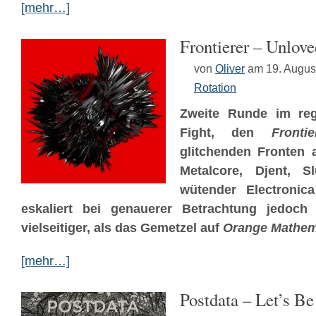
[mehr…]
Frontierer – Unlove
von
Oliver
am 19. Augus
Rotation
Zweite Runde im rege
Fight, den
Frontie
glitchenden Fronten 
Metalcore, Djent, 
wütender Electronic
eskaliert bei genauerer Betrachtung jedoc
vielseitiger, als das Gemetzel auf
Orange Mathem
[mehr…]
Postdata – Let’s B