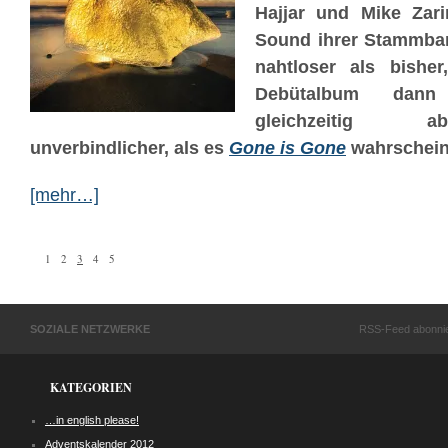
Hajjar und Mike Zar
Sound ihrer Stammba
nahtloser als bisher
Debütalbum dann
gleichzeitig a
unverbindlicher, als es
Gone is Gone
wahrscheinl
[mehr…]
1
2
3
4
5
SOZIALE NETZWERKE
RSS-Feed abonni
KATEGORIEN
…in english please!
Adventskalender 2012