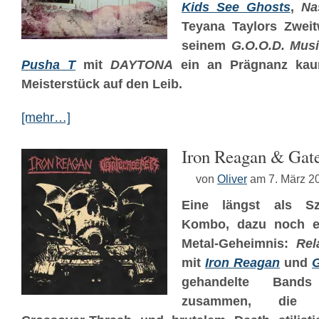
Kids See Ghosts
,
Na
Teyana Taylors Zwei
seinem
G.O.O.D. Mus
Pusha T
mit
DAYTONA
ein an Prägnanz kaum
Meisterstück auf den Leib.
[mehr…]
Iron Reagan & Gate
von
Oliver
am 7. März 2
Eine längst als Sze
Kombo, dazu noch ei
Metal-Geheimnis:
Rel
mit
Iron Reagan
und
G
gehandelte Bands
zusammen, die 