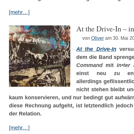
[mehr…]
At the Drive-In – in
von
Oliver
am 30. Mai 2
At the Drive-In
versu
dem die Band spren
Command
mit
in•ter 
einst neu zu entf
allerdings geflissentli
nicht stehen bleibt u
kaum konservieren, und nur bedingt gut aufwär
diese Rechnung aufgeht, ist letztendlich jedoch
der Relation.
[mehr…]