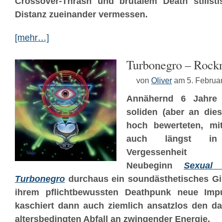
Crossover-Thrash und brutalem Death stilisti
Distanz zueinander vermessen.
[mehr…]
Turbonegro – Rock
von
Oliver
am 5. Februa
Annähernd 6 Jahr
soliden (aber an diese
hoch bewerteten, mit
auch längst in 
Vergessenheit 
Neubeginn
Sexual 
Turbonegro
durchaus ein soundästhetisches G
ihrem pflichtbewussten Deathpunk neue Imp
kaschiert dann auch ziemlich ansatzlos den da
altersbedingten Abfall an zwingender Energie.