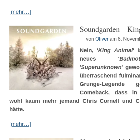
[mehr…]
Soundgarden – Kin
von
Oliver
am 8. Novem
Nein, '
King Animal
' 
neues '
Badmot
'
Superunknown
' gewo
überraschend fulminan
Grunge-Legende g
Comeback, dass in 
wohl kaum mehr jemand Chris Cornell und Co.
hätte.
[mehr…]