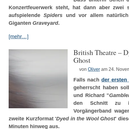
Konzertfeuerwerk steht, hat dann aber zwei 
aufspielende
Spiders
und vor allem natürlich
Giganten
Graveyard
.
[mehr…]
British Theatre – D
Ghost
von
Oliver
am 24. Nove
Falls nach
der ersten
geherrscht haben sol
und Richard "
Gamble
den Schnitt zu i
Vorgängerband wagen
zweite Kurzformat '
Dyed in the Wool Ghost
' die
Minuten hinweg aus.