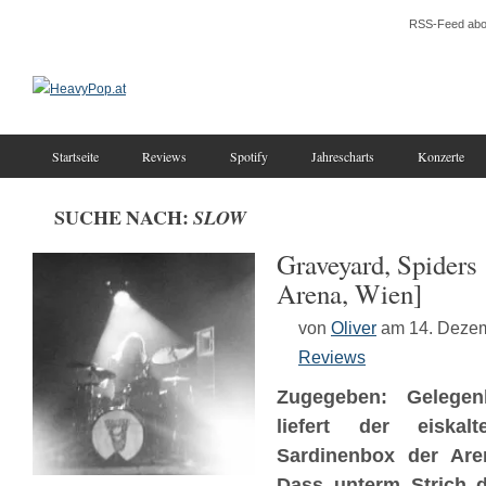
RSS-Feed abo
Startseite
Reviews
Spotify
Jahrescharts
Konzerte
SUCHE NACH:
SLOW
Graveyard, Spiders
Arena, Wien]
von
Oliver
am 14. Deze
Reviews
Zugegeben: Gelegen
liefert der eisk
Sardinenbox der Are
Dass unterm Strich d