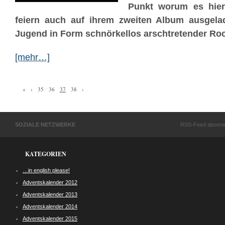
Punkt worum es hie
feiern auch auf ihrem zweiten Album ausgela
Jugend in Form schnörkellos arschtretender Ro
[mehr…]
«
‹
35
36
37
38
›
SOZIALE NETZWERKE
RSS-Feed abonni
KATEGORIEN
…in english please!
Adventskalender 2012
Adventskalender 2013
Adventskalender 2014
Adventskalender 2015