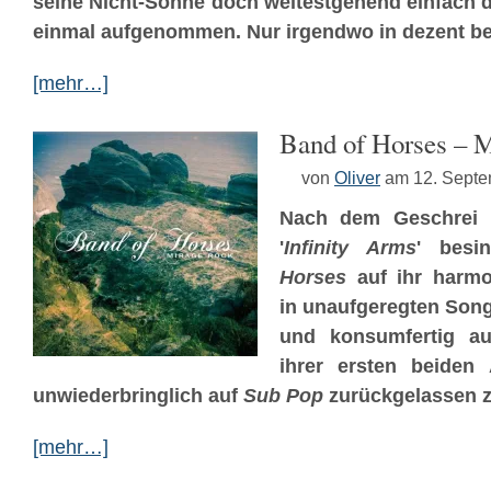
seine Nicht-Söhne doch weitestgehend einfach 
einmal aufgenommen. Nur irgendwo in dezent be
[mehr…]
Band of Horses – 
von
Oliver
am 12. Sept
Nach dem Geschrei 
'
Infinity Arms
' bes
Horses
auf ihr harmo
in unaufgeregten Song
und konsumfertig auf
ihrer ersten beiden
unwiederbringlich auf
Sub Pop
zurückgelassen z
[mehr…]