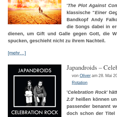
'
The Plot Against C
klassische "
Einer Geg
Bandkopf Andy Falk
die Songs dabei in ers
dienen, um Gift und Galle gegen Gott, die 
spucken, geschieht nicht zu ihrem Nachteil.
[mehr…]
Japandroids – Cele
von
Oliver
am 28. Mai 2
Rotation
'
Celebration Rock
' hät
2.0
' heißen können und
passender benannt we
doch schon der Titel