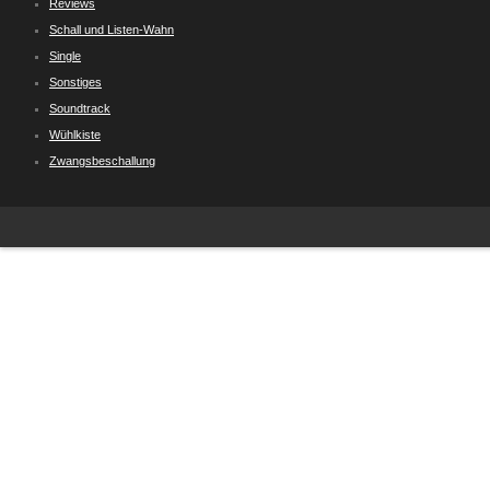
Reviews
Schall und Listen-Wahn
Single
Sonstiges
Soundtrack
Wühlkiste
Zwangsbeschallung