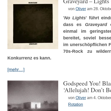
Graveyard – Lights
von
Oliver
am 28. Oktob
'
No Lights
' führt ein
dass es
Graveyard
o
einmal im geringste
bereitet, soviel bess
im unerschöpflichen 
70s-Rock zu wilder
Konkurrenz es kann.
[mehr…]
Godspeed You! Bla
‘Allelujah! Don’t 
von
Oliver
am 4. Oktobe
Rotation