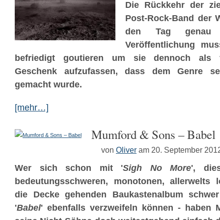
Die Rückkehr der zie
Post-Rock-Band der W
den Tag genau
Veröffentlichung mus
befriedigt goutieren um sie dennoch als v
Geschenk aufzufassen, dass dem Genre se
gemacht wurde.
[mehr…]
Mumford & Sons – Babel
von
Oliver
am 20. September 201
Wer sich schon mit '
Sigh No More
', die
bedeutungsschweren, monotonen, allerwelts l
die Decke gehenden Baukastenalbum schwer 
'
Babel
' ebenfalls verzweifeln können - haben